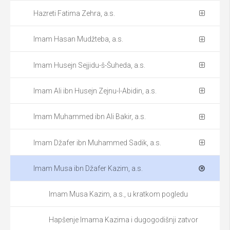
Hazreti Fatima Zehra, a.s.
Imam Hasan Mudžteba, a.s.
Imam Husejn Sejjidu-š-Šuheda, a.s.
Imam Ali ibn Husejn Zejnu-l-Abidin, a.s.
Imam Muhammed ibn Ali Bakir, a.s.
Imam Džafer ibn Muhammed Sadik, a.s.
Imam Musa ibn Džafer Kazim, a.s.
Imam Musa Kazim, a.s., u kratkom pogledu
Hapšenje Imama Kazima i dugogodišnji zatvor