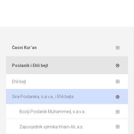
Časni Kur’an
Poslanik i Ehli bejt
Ehli bejt
Sira Poslanika, s.a.v.a., i Ehli bejta
Božiji Poslanik Muhammed, s.a.v.a.
Zapovjednik vjernika Imam Ali, a.s.