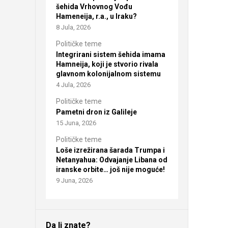
šehida Vrhovnog Vođu
Hameneija, r.a., u Iraku?
8 Jula, 2026
Političke teme
Integrirani sistem šehida imama
Hamneija, koji je stvorio rivala
glavnom kolonijalnom sistemu
4 Jula, 2026
Političke teme
Pametni dron iz Galileje
15 Juna, 2026
Političke teme
Loše izrežirana šarada Trumpa i
Netanyahua: Odvajanje Libana od
iranske orbite… još nije moguće!
9 Juna, 2026
Da li znate?