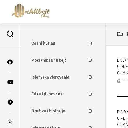
Časni Kur’an
Poslanik i Ehli bejt
DOWN
U PDF
ČITAN
Islamska vjerovanja
15 
Etika i duhovnost
Društvo i historija
DOWN
U PDF
ČITAN
Islamske škole