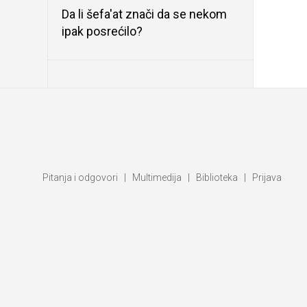
Da li šefa'at znači da se nekom
ipak posrećilo?
Pitanja i odgovori
|
Multimedija
|
Biblioteka
|
Prijava