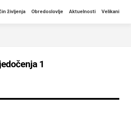
in življenja
Obredoslovlje
Aktuelnosti
Velikani
vjedočenja 1