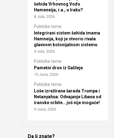
šehida Vrhovnog Vođu
Hameneija, r.a., u Iraku?
8 Jula, 2026
Političke teme
Integrirani sistem šehida imama
Hamneija, koji je stvorio rivala
glavnom kolonijalnom sistemu
4 Jula, 2026
Političke teme
Pametni dron iz Galileje
15 Juna, 2026
Političke teme
Loše izrežirana šarada Trumpa i
Netanyahua: Odvajanje Libana od
iranske orbite… još nije moguće!
9 Juna, 2026
Da li znate?