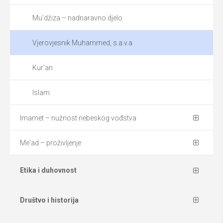
Mu'džiza – nadnaravno djelo
Vjerovjesnik Muhammed, s.a.v.a
Kur'an
Islam
Imamet – nužnost nebeskog vođstva
Me'ad – proživljenje
Etika i duhovnost
Društvo i historija