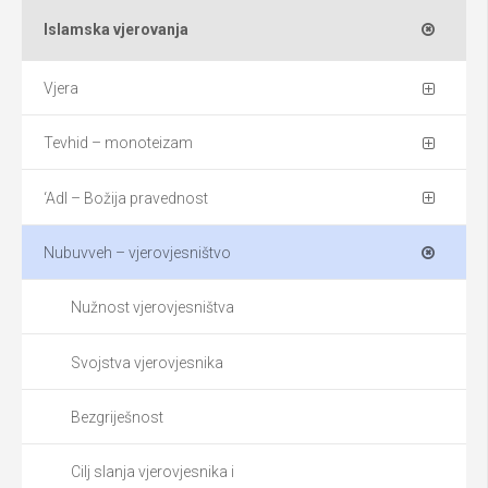
Islamska vjerovanja
Vjera
Tevhid – monoteizam
‘Adl – Božija pravednost
Nubuvveh – vjerovjesništvo
Nužnost vjerovjesništva
Svojstva vjerovjesnika
Bezgriješnost
Cilj slanja vjerovjesnika i