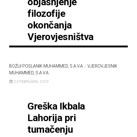
objašnjenje
filozofije
okončanja
Vjerovjesništva
BOŽIJI POSLANIK MUHAMMED, S.A.V.A.
/
VJEROVJESNIK
MUHAMMED, S.A.V.A
23 FEBRUARA, 2019
Greška Ikbala
Lahorija pri
tumačenju