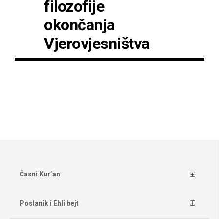
filozofije
okončanja
Vjerovjesništva
Časni Kur’an
Poslanik i Ehli bejt