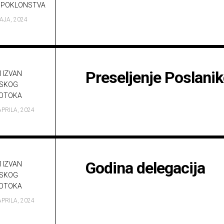
a.s.
OPOKLONSTVA
Opća
važna
AJA, 2024
ibadetska
djela
Preseljenje Poslani
 IZVAN
SKOG
OTOKA
APRILA, 2024
Godina delegacija
 IZVAN
SKOG
OTOKA
APRILA, 2024