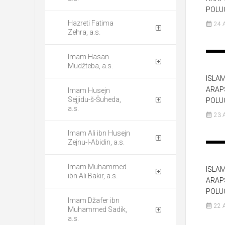
POLU
Hazreti Fatima
24 
Zehra, a.s.
Imam Hasan
Mudžteba, a.s.
ISLAM
ARAP
Imam Husejn
Sejjidu-š-Šuheda,
POLU
a.s.
23 
Imam Ali ibn Husejn
Zejnu-l-Abidin, a.s.
Imam Muhammed
ISLAM
ibn Ali Bakir, a.s.
ARAP
POLU
Imam Džafer ibn
22 
Muhammed Sadik,
a.s.