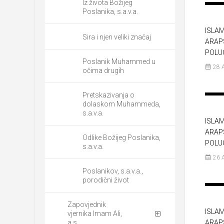
Iz života Božijeg
Poslanika, s.a.v.a.
ISLAM
Sira i njen veliki značaj
ARAP
POLU
Poslanik Muhammed u
28 
očima drugih
Pretskazivanja o
dolaskom Muhammeda,
s.a.v.a.
ISLAM
ARAP
Odlike Božijeg Poslanika,
POLU
s.a.v.a.
26 
Poslanikov, s.a.v.a.,
porodični život
Zapovjednik
ISLAM
vjernika Imam Ali,
a.s.
ARAP