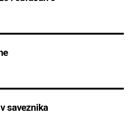
ne
iv saveznika