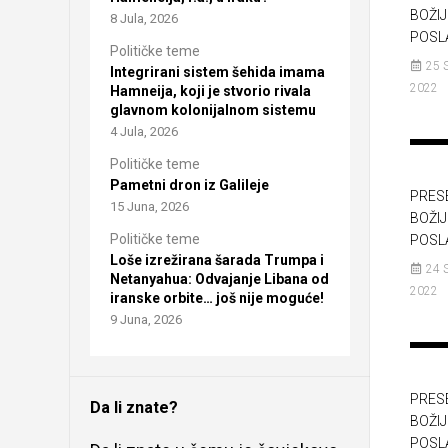
BOŽI
8 Jula, 2026
POSLA
Političke teme
25 
Integrirani sistem šehida imama
2022
Hamneija, koji je stvorio rivala
glavnom kolonijalnom sistemu
4 Jula, 2026
Političke teme
Pametni dron iz Galileje
PRES
15 Juna, 2026
BOŽI
Političke teme
POSLA
Loše izrežirana šarada Trumpa i
24 
Netanyahua: Odvajanje Libana od
2022
iranske orbite… još nije moguće!
9 Juna, 2026
PRES
Da li znate?
BOŽI
POSLA