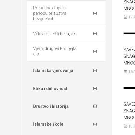
SNAG
Presudne etape u
MNO
periodu prisustva
17 
bezgrješnih
Velikani iz Ehli bejta, a.s.
Vjerni drugovi Ehli bejta,
SAVE
a.s.
SNAG
MNO
Islamska vjerovanja
16 
Etika i duhovnost
SAVE
Društvo i historija
SNAG
MNO
Islamske škole
15 