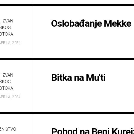
Oslobađanje Mekke
 IZVAN
SKOG
OTOKA
APRILA, 2024
Bitka na Mu'ti
 IZVAN
SKOG
OTOKA
APRILA, 2024
Pohod na Beni Kurej
ZNIŠTVO