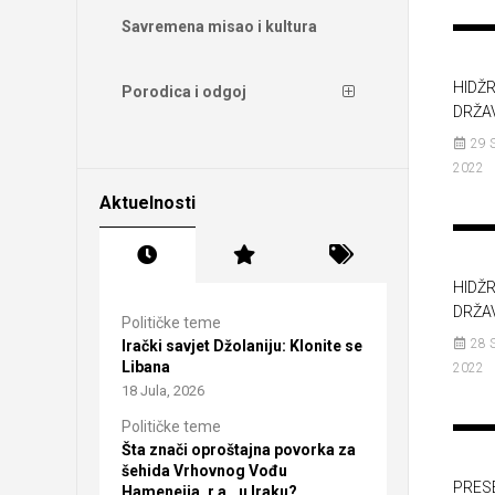
Savremena misao i kultura
HIDŽR
Porodica i odgoj
DRŽA
29 
2022
Aktuelnosti
HIDŽR
DRŽA
Političke teme
28 
Irački savjet Džolaniju: Klonite se
Libana
2022
18 Jula, 2026
Političke teme
Šta znači oproštajna povorka za
šehida Vrhovnog Vođu
PRES
Hameneija, r.a., u Iraku?