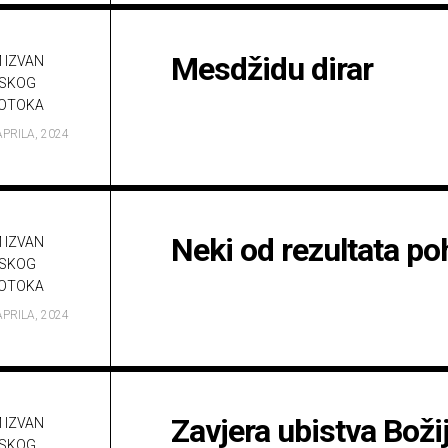
Mesdžidu dirar
 IZVAN
SKOG
OTOKA
APRILA, 2024
Neki od rezultata p
 IZVAN
SKOG
OTOKA
APRILA, 2024
Zavjera ubistva Božij
 IZVAN
SKOG