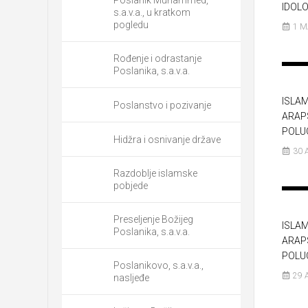
IDOL
s.a.v.a., u kratkom
pogledu
1 M
Rođenje i odrastanje
Poslanika, s.a.v.a.
ISLAM
Poslanstvo i pozivanje
ARAP
POLU
Hidžra i osnivanje države
30 
Razdoblje islamske
pobjede
Preseljenje Božijeg
ISLAM
Poslanika, s.a.v.a.
ARAP
POLU
Poslanikovo, s.a.v.a.,
29 
nasljeđe