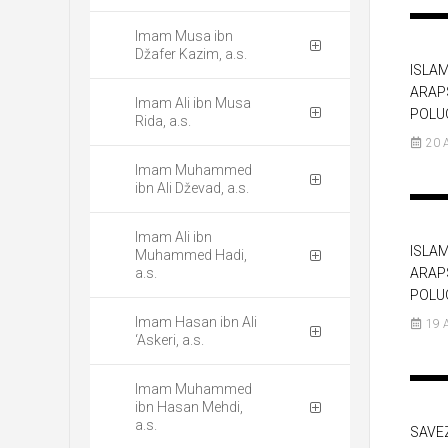
Imam Musa ibn
Džafer Kazim, a.s.
ISLAM
ARAP
Imam Ali ibn Musa
POLU
Rida, a.s.
20 
Imam Muhammed
ibn Ali Dževad, a.s.
Imam Ali ibn
ISLAM
Muhammed Hadi,
a.s.
ARAP
POLU
Imam Hasan ibn Ali
19 
‘Askeri, a.s.
Imam Muhammed
ibn Hasan Mehdi,
a.s.
SAVE