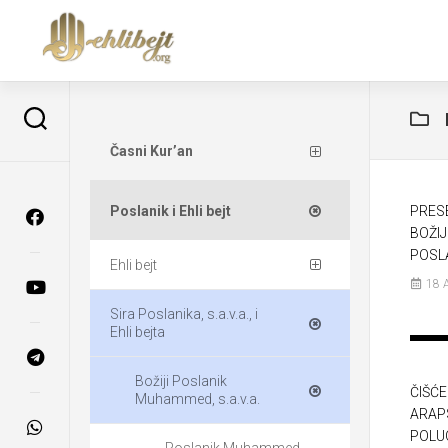
Časni Kur’an
Poslanik i Ehli bejt
PRES
BOŽI
POSLA
Ehli bejt
18 
Sira Poslanika, s.a.v.a., i
Ehli bejta
Božiji Poslanik
ČIŠĆ
Muhammed, s.a.v.a.
ARAP
POLU
Poslanik Muhammed,