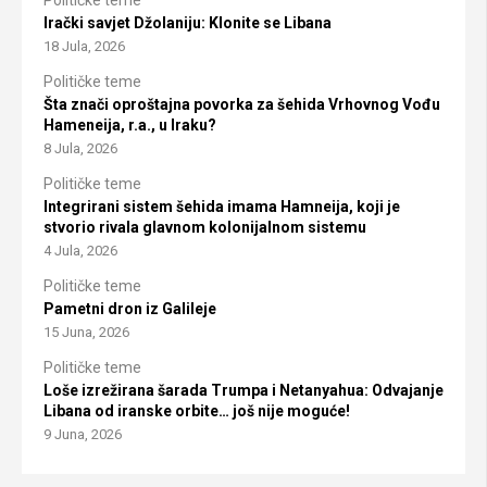
Političke teme
Irački savjet Džolaniju: Klonite se Libana
18 Jula, 2026
Političke teme
Šta znači oproštajna povorka za šehida Vrhovnog Vođu
Hameneija, r.a., u Iraku?
8 Jula, 2026
Političke teme
Integrirani sistem šehida imama Hamneija, koji je
stvorio rivala glavnom kolonijalnom sistemu
4 Jula, 2026
Političke teme
Pametni dron iz Galileje
15 Juna, 2026
Političke teme
Loše izrežirana šarada Trumpa i Netanyahua: Odvajanje
Libana od iranske orbite… još nije moguće!
9 Juna, 2026