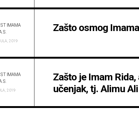
a.s.
Opća
važna
ibadetska
djela
Zašto osmog Imama 
OST IMAMA
A.S.
JULA, 2019
Zašto je Imam Rida, 
OST IMAMA
A.S.
učenjak, tj. Alimu 
ULA, 2019