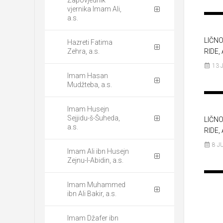
vjernika Imam Ali,
a.s.
LIČN
Hazreti Fatima
Zehra, a.s.
RIDE, 
13 
Imam Hasan
Mudžteba, a.s.
Imam Husejn
Sejjidu-š-Šuheda,
LIČN
a.s.
RIDE, 
8 J
Imam Ali ibn Husejn
Zejnu-l-Abidin, a.s.
Imam Muhammed
ibn Ali Bakir, a.s.
Imam Džafer ibn