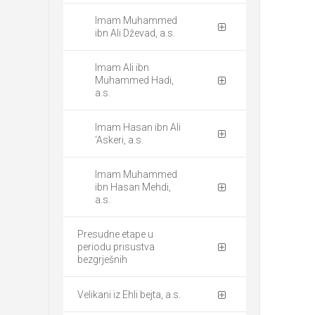
Imam Muhammed
ibn Ali Dževad, a.s.
Imam Ali ibn
Muhammed Hadi,
a.s.
Imam Hasan ibn Ali
‘Askeri, a.s.
Imam Muhammed
ibn Hasan Mehdi,
a.s.
Presudne etape u
periodu prisustva
bezgrješnih
Velikani iz Ehli bejta, a.s.