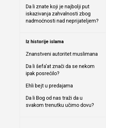
Da li znate koji je najbolji put
iskazivanja zahvalnosti zbog
nadmoćnosti nad neprijateljem?
Iz historije islama
Znanstveni autoritet muslimana
Da li šefa'at znači da se nekom
ipak posrećilo?
Ehli bejt u predajama
Da li Bog od nas traži da u
svakom trenutku učimo dovu?