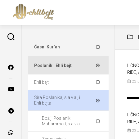
Časni Kur’an
Poslanik i Ehli bejt
LIČN
RIDE, 
22 
Ehli bejt
Sira Poslanika, s.a.v.a., i
Ehli bejta
LIČN
Božiji Poslanik
RIDE, 
Muhammed, s.a.v.a.
22 
Zapovjednik