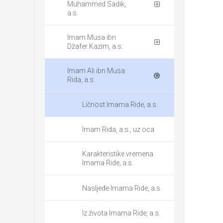
Muhammed Sadik,
a.s.
Imam Musa ibn
Džafer Kazim, a.s.
Imam Ali ibn Musa
Rida, a.s.
Ličnost Imama Ride, a.s.
Imam Rida, a.s., uz oca
Karakteristike vremena
Imama Ride, a.s.
Nasljeđe Imama Ride, a.s.
Iz života Imama Ride, a.s.