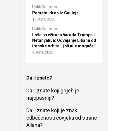
Političke teme
Pametni dron iz Galileje
15 Juna, 2026
Političke teme
Loše izrežirana šarada Trumpa i
Netanyahua: Odvajanje Libana od
iranske orbite… još nije moguće!
9 Juna, 2026
Da li znate?
Da li znate koji grijeh je
najopasniji?
Da li znate koji je znak
odbačenosti čovjeka od strane
Allaha?