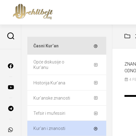
Časni Kur’an
Opće diskusije o
ZNAN
Kur'anu
ODNO
4 F
Historija Kur'ana
Kur'anske znanosti
Tefsir i mufessiri
Kur'an i znanosti