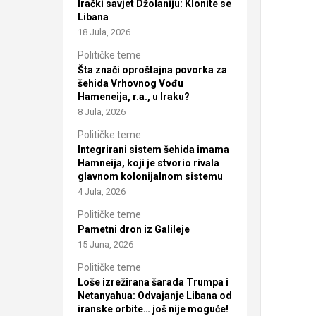
Irački savjet Džolaniju: Klonite se
Libana
18 Jula, 2026
Političke teme
Šta znači oproštajna povorka za
šehida Vrhovnog Vođu
Hameneija, r.a., u Iraku?
8 Jula, 2026
Političke teme
Integrirani sistem šehida imama
Hamneija, koji je stvorio rivala
glavnom kolonijalnom sistemu
4 Jula, 2026
Političke teme
Pametni dron iz Galileje
15 Juna, 2026
Političke teme
Loše izrežirana šarada Trumpa i
Netanyahua: Odvajanje Libana od
iranske orbite… još nije moguće!