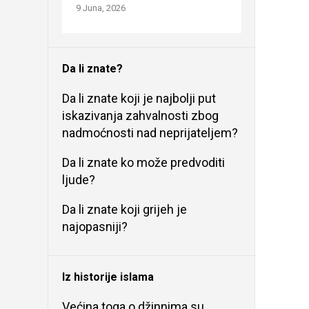
9 Juna, 2026
Da li znate?
Da li znate koji je najbolji put
iskazivanja zahvalnosti zbog
nadmoćnosti nad neprijateljem?
Da li znate ko može predvoditi
ljude?
Da li znate koji grijeh je
najopasniji?
Iz historije islama
Većina toga o džinnima su