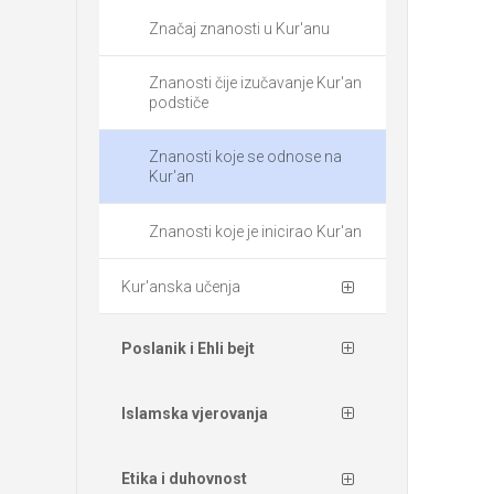
Značaj znanosti u Kur'anu
Znanosti čije izučavanje Kur'an
podstiče
Znanosti koje se odnose na
Kur'an
Znanosti koje je inicirao Kur'an
Kur'anska učenja
Poslanik i Ehli bejt
Islamska vjerovanja
Etika i duhovnost