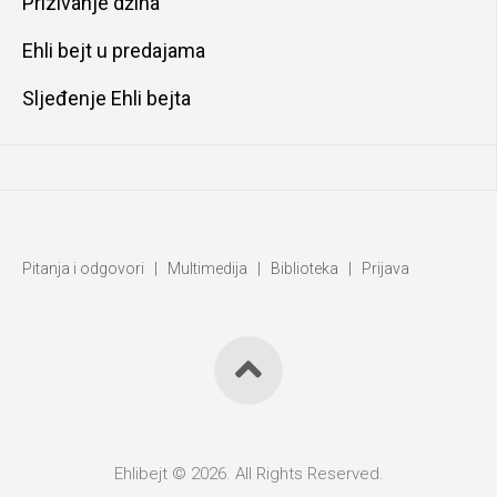
Prizivanje džina
Ehli bejt u predajama
Sljeđenje Ehli bejta
Pitanja i odgovori
|
Multimedija
|
Biblioteka
|
Prijava
Ehlibejt © 2026. All Rights Reserved.