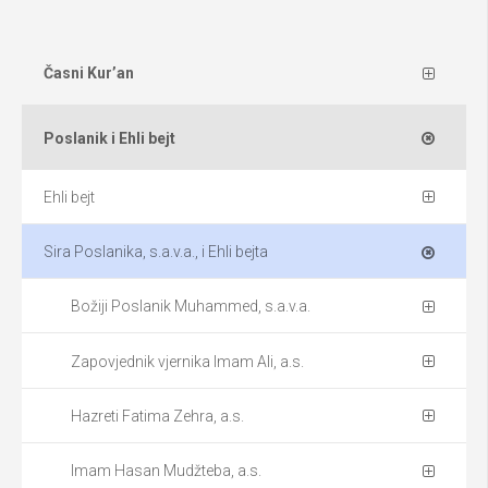
Časni Kur’an
Poslanik i Ehli bejt
Ehli bejt
Sira Poslanika, s.a.v.a., i Ehli bejta
Božiji Poslanik Muhammed, s.a.v.a.
Zapovjednik vjernika Imam Ali, a.s.
Hazreti Fatima Zehra, a.s.
Imam Hasan Mudžteba, a.s.