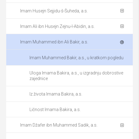
Imam Husejn Sejjidu-š-Šuheda, a.s.
Imam Ali ibn Husejn Zejnu-l-Abidin, a.s.
Imam Muhammed ibn Ali Bakir, a.s.
Imam Muhammed Bakir, a.s., u kratkom pogledu
Uloga Imama Bakira, a.s., u izgradnju dobrostive
zajednice
Iz života Imama Bakira, a.s.
Ličnost Imama Bakira, a.s.
Imam Džafer ibn Muhammed Sadik, a.s.