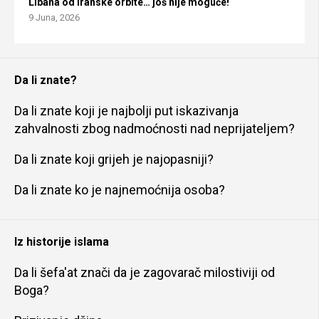
Libana od iranske orbite… još nije moguće!
9 Juna, 2026
Da li znate?
Da li znate koji je najbolji put iskazivanja
zahvalnosti zbog nadmoćnosti nad neprijateljem?
Da li znate koji grijeh je najopasniji?
Da li znate ko je najnemoćnija osoba?
Iz historije islama
Da li šefa'at znači da je zagovarač milostiviji od
Boga?