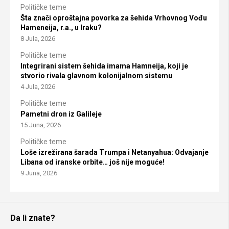
Političke teme
Šta znači oproštajna povorka za šehida Vrhovnog Vođu
Hameneija, r.a., u Iraku?
8 Jula, 2026
Političke teme
Integrirani sistem šehida imama Hamneija, koji je
stvorio rivala glavnom kolonijalnom sistemu
4 Jula, 2026
Političke teme
Pametni dron iz Galileje
15 Juna, 2026
Političke teme
Loše izrežirana šarada Trumpa i Netanyahua: Odvajanje
Libana od iranske orbite… još nije moguće!
9 Juna, 2026
Da li znate?