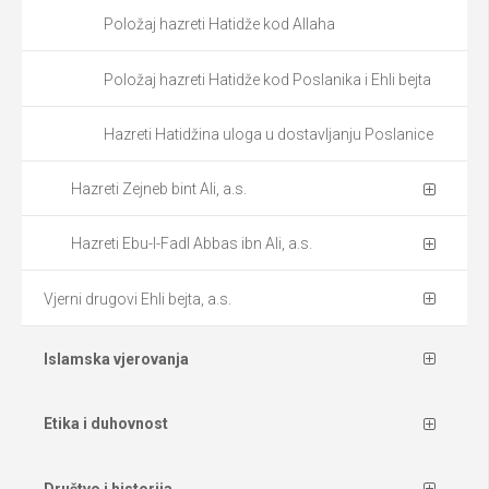
Položaj hazreti Hatidže kod Allaha
Položaj hazreti Hatidže kod Poslanika i Ehli bejta
Hazreti Hatidžina uloga u dostavljanju Poslanice
Hazreti Zejneb bint Ali, a.s.
Hazreti Ebu-l-Fadl Abbas ibn Ali, a.s.
Vjerni drugovi Ehli bejta, a.s.
Islamska vjerovanja
Etika i duhovnost
Društvo i historija