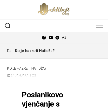
Ko je hazreti Hatidža?
KO JE HAZRETI HATIDŽA?
24 JANUARA, 2022
Poslanikovo
vjenčanje s