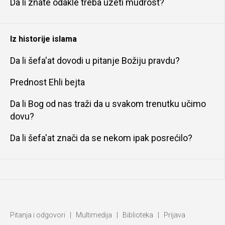
Da li znate odakle treba uzeti mudrost?
Iz historije islama
Da li šefa'at dovodi u pitanje Božiju pravdu?
Prednost Ehli bejta
Da li Bog od nas traži da u svakom trenutku učimo
dovu?
Da li šefa'at znači da se nekom ipak posrećilo?
Pitanja i odgovori
|
Multimedija
|
Biblioteka
|
Prijava