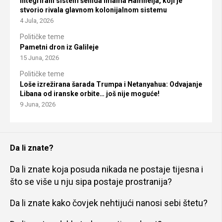
Integrirani sistem šehida imama Hamneija, koji je
stvorio rivala glavnom kolonijalnom sistemu
4 Jula, 2026
Političke teme
Pametni dron iz Galileje
15 Juna, 2026
Političke teme
Loše izrežirana šarada Trumpa i Netanyahua: Odvajanje
Libana od iranske orbite… još nije moguće!
9 Juna, 2026
Da li znate?
Da li znate koja posuda nikada ne postaje tijesna i
što se više u nju sipa postaje prostranija?
Da li znate kako čovjek nehtijući nanosi sebi štetu?