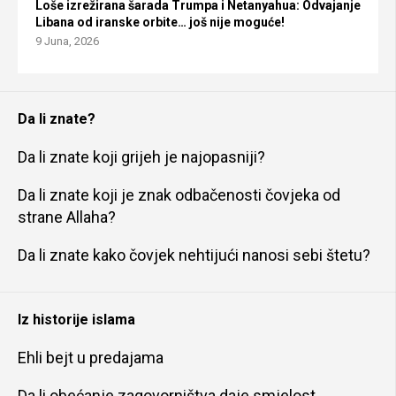
Loše izrežirana šarada Trumpa i Netanyahua: Odvajanje
Libana od iranske orbite… još nije moguće!
9 Juna, 2026
Da li znate?
Da li znate koji grijeh je najopasniji?
Da li znate koji je znak odbačenosti čovjeka od
strane Allaha?
Da li znate kako čovjek nehtijući nanosi sebi štetu?
Iz historije islama
Ehli bejt u predajama
Da li obećanje zagovorništva daje smjelost