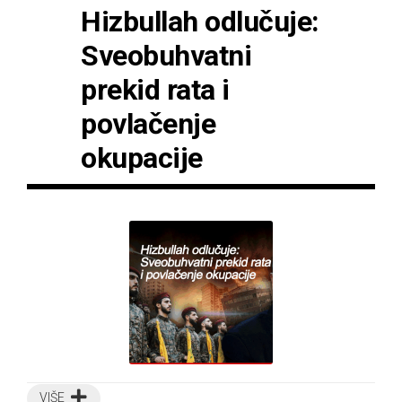
Hizbullah odlučuje:
Sveobuhvatni
prekid rata i
povlačenje
okupacije
VIŠE