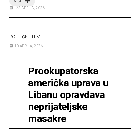
VIŠE
22 APRILA, 2026
POLITIČKE TEME
10 APRILA, 2026
Prookupatorska
američka uprava u
Libanu opravdava
neprijateljske
masakre