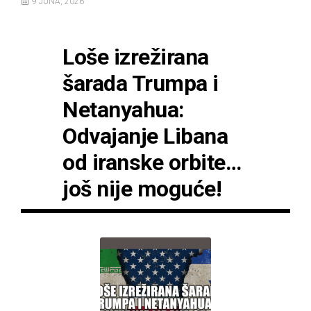
9 JUNA, 2026
Loše izrežirana
šarada Trumpa i
Netanyahua:
Odvajanje Libana
od iranske orbite…
još nije moguće!