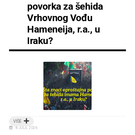
povorka za šehida
Vrhovnog Vođu
Hameneija, r.a., u
Iraku?
VIŠE
8 JULA, 2026