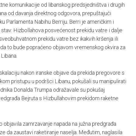
ktne komunikacije od libanskog predsjedništva i drugih
ana od davanja direktnog odgovora, prepuštajući
u Parlamenta Nabihu Berriju. Berri je američkim i
stav: Hizbollahova posvećenost prekidu vatre i dalje
veobuhvatnom prekidu vatre bez ikakvih kršenja ili
te da to bude popraćeno objavom vremenskog okvira za
 Libana.
skalaciju nakon iranske objave da prekida pregovore s
om pristupu u podršci Libanu, pokušali su manipulirati
jednika Donalda Trumpa odražavale su pokušaj
redgrađa Bejruta s Hizbullahovim prekidom raketne
o objavila zamrzavanje napada na južna predgrađa
e da zaustavi raketiranje naselja. Međutim, naglasila