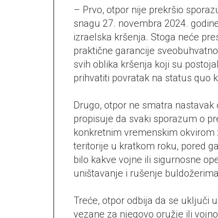
– Prvo, otpor nije prekršio sporazu
snagu 27. novembra 2024. godine,
izraelska kršenja. Stoga neće pre
praktične garancije sveobuhvatnog
svih oblika kršenja koji su postoj
prihvatiti povratak na status quo k
Drugo, otpor ne smatra nastavak 
propisuje da svaki sporazum o pre
konkretnim vremenskim okvirom z
teritorije u kratkom roku, pored g
bilo kakve vojne ili sigurnosne o
uništavanje i rušenje buldožerima
Treće, otpor odbija da se uključi
vezane za njegovo oružje ili vojn