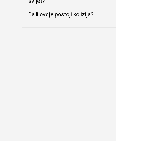
svijet?
Da li ovdje postoji kolizija?