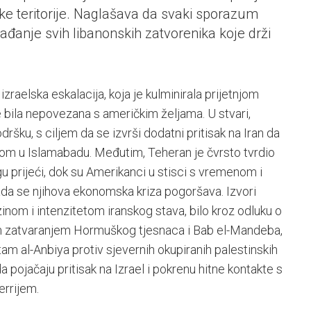
ske teritorije. Naglašava da svaki sporazum
bađanje svih libanonskih zatvorenika koje drži
zraelska eskalacija, koja je kulminirala prijetnjom
e bila nepovezana s američkim željama. U stvari,
ršku, s ciljem da se izvrši dodatni pritisak na Iran da
om u Islamabadu. Međutim, Teheran je čvrsto tvrdio
u prijeći, dok su Amerikanci u stisci s vremenom i
ada se njihova ekonomska kriza pogoršava. Izvori
nom i intenzitetom iranskog stava, bilo kroz odluku o
nim zatvaranjem Hormuškog tjesnaca i Bab el-Mandeba,
tam al-Anbiya protiv sjevernih okupiranih palestinskih
a pojačaju pritisak na Izrael i pokrenu hitne kontakte s
rrijem.