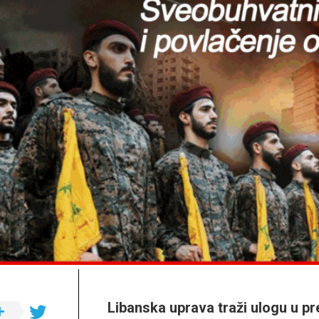
a.s.
Opća
važna
ibadetska
djela
Libanska uprava traži ulogu u p