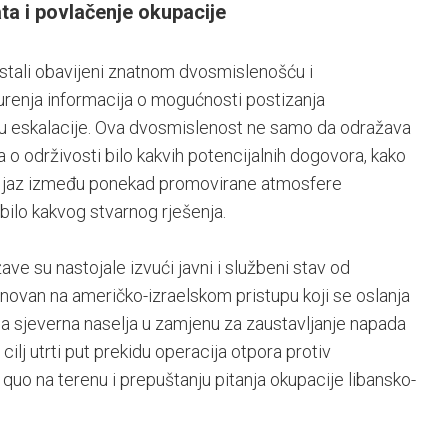
ta i povlačenje okupacije
ostali obavijeni znatnom dvosmislenošću i
urenja informacija o mogućnosti postizanja
 eskalacije. Ova dvosmislenost ne samo da odražava
ja o održivosti bilo kakvih potencijalnih dogovora, kako
 na jaz između ponekad promovirane atmosfere
 bilo kakvog stvarnog rješenja.
ave su nastojale izvući javni i službeni stav od
snovan na američko-izraelskom pristupu koji se oslanja
na sjeverna naselja u zamjenu za zaustavljanje napada
ilj utrti put prekidu operacija otpora protiv
 quo na terenu i prepuštanju pitanja okupacije libansko-