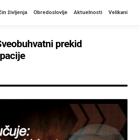
in življenja
Obredoslovlje
Aktuelnosti
Velikani
Sveobuhvatni prekid
upacije