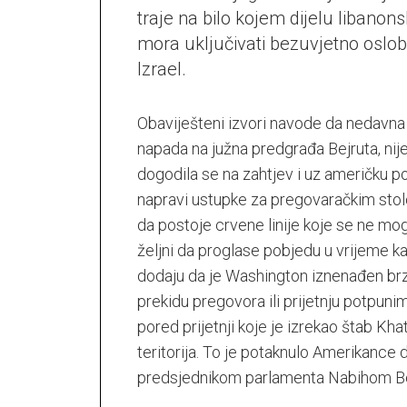
traje na bilo kojem dijelu libanon
mora uključivati ​​bezuvjetno oslo
Izrael.
Obaviješteni izvori navode da nedavna i
napada na južna predgrađa Bejruta, nij
dogodila se na zahtjev i uz američku pod
napravi ustupke za pregovaračkim stol
da postoje crvene linije koje se ne mog
željni da proglase pobjedu u vrijeme k
dodaju da je Washington iznenađen brzi
prekidu pregovora ili prijetnju potpu
pored prijetnji koje je izrekao štab Kha
teritorija. To je potaknulo Amerikance d
predsjednikom parlamenta Nabihom Be