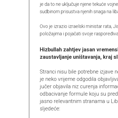
je da to ne uključuje njene tekuće vojn
sudbinom prisustva njenih snaga na liban
Ovo je izrazio izraelski ministar rata, J
položajima i pojačati svoje raspoređivan
Hizbullah zahtjev jasan vremens
zaustavljanje uništavanja, kraj 
Stranci nisu bile potrebne izjave nep
je neko vrijeme odgodila objavlji
jučer objavila niz curenja inform
odbacivanje formule koju su pred
jasno relevantnim stranama u Liba
sljedeće: