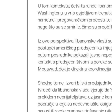
U tom kontekstu, četvrta runda libanon
Washingtonu, u vrlo osjetljivom trenutk
nametnuli pregovaračkom procesu, te nak
nego što su se smirile, čime su preobliko
Iz ove perspektive, libanonske vlasti 
postupci američkog predsjednika i njeg
putem posrednika pokazali jasno nepošt
kontakt s predsjedništvom, a poruke
Mouawad, dok je direktna koordinacij
Shodno tome, izvori bliski predsjedni
tvrdeći da libanonska vlada vjeruje da
prekidom neprijateljstava, uz jasne kora
područja u koja su nedavno ušle, osigura
napustiti svoje gradove, rješavanje pit