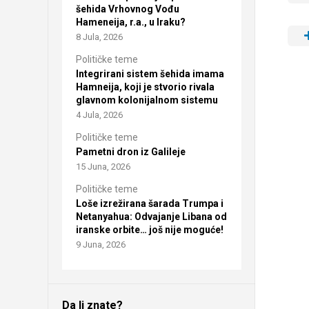
šehida Vrhovnog Vođu
Hameneija, r.a., u Iraku?
8 Jula, 2026
Političke teme
Integrirani sistem šehida imama
Hamneija, koji je stvorio rivala
glavnom kolonijalnom sistemu
4 Jula, 2026
Političke teme
Pametni dron iz Galileje
15 Juna, 2026
Političke teme
Loše izrežirana šarada Trumpa i
Netanyahua: Odvajanje Libana od
iranske orbite… još nije moguće!
9 Juna, 2026
Da li znate?