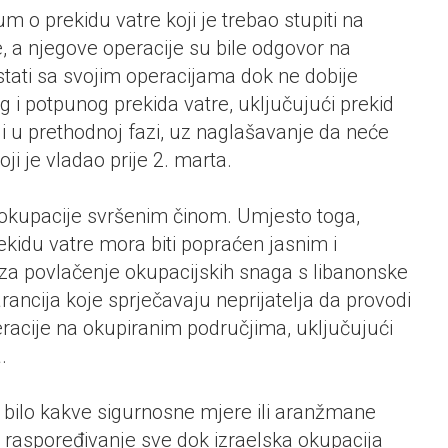
m o prekidu vatre koji je trebao stupiti na
 a njegove operacije su bile odgovor na
stati sa svojim operacijama dok ne dobije
 i potpunog prekida vatre, uključujući prekid
ali u prethodnoj fazi, uz naglašavanje da neće
oji je vladao prije 2. marta.
okupacije svršenim činom. Umjesto toga,
kidu vatre mora biti popraćen jasnim i
a povlačenje okupacijskih snaga s libanonske
arancija koje sprječavaju neprijatelja da provodi
peracije na okupiranim područjima, uključujući
.
 u bilo kakve sigurnosne mjere ili aranžmane
o raspoređivanje sve dok izraelska okupacija