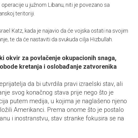
e operacije u južnom Libanu, niti je povezano sa
skoj teritoriji.
israel Katz, kada je najavio da će vojska ostati na svojim
je, te da će nastaviti da svukuda cilja Hizbullah.
ki okvir za povlačenje okupacionih snaga,
slobode kretanja i oslobađanje zatvorenika
rijatelja da bi utvrdila pravi izraelski stav, ali
vanje svog konačnog stava prije nego što je
acija putem medija, u kojima je naglašeno njeno
ložili Amerikanci. Prema onome što je postalo
nu i inostranstvu, stav stranke fokusira se na