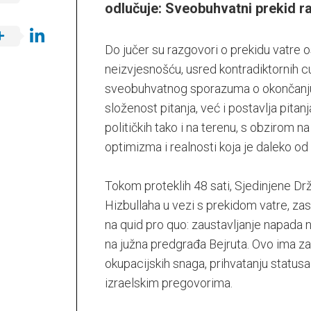
odlučuje: Sveobuhvatni prekid ra
Do jučer su razgovori o prekidu vatre 
neizvjesnošću, usred kontradiktornih c
sveobuhvatnog sporazuma o okončanju
složenost pitanja, već i postavlja pitan
političkih tako i na terenu, s obzirom
optimizma i realnosti koja je daleko od
Tokom proteklih 48 sati, Sjedinjene Drž
Hizbullaha u vezi s prekidom vatre, za
na quid pro quo: zaustavljanje napada 
na južna predgrađa Bejruta. Ovo ima za c
okupacijskih snaga, prihvatanju statusa
izraelskim pregovorima.