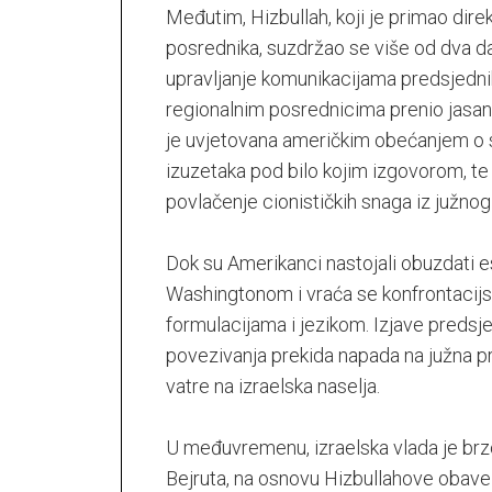
Međutim, Hizbullah, koji je primao dire
posrednika, suzdržao se više od dva d
upravljanje komunikacijama predsjednik
regionalnim posrednicima prenio jasan 
je uvjetovana američkim obećanjem o s
izuzetaka pod bilo kojim izgovorom, 
povlačenje cionističkih snaga iz južnog
Dok su Amerikanci nastojali obuzdati e
Washingtonom i vraća se konfrontacijsk
formulacijama i jezikom. Izjave preds
povezivanja prekida napada na južna p
vatre na izraelska naselja.
U međuvremenu, izraelska vlada je brz
Bejruta, na osnovu Hizbullahove obavez