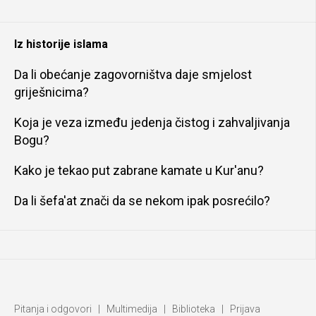
Iz historije islama
Da li obećanje zagovorništva daje smjelost
griješnicima?
Koja je veza između jedenja čistog i zahvaljivanja
Bogu?
Kako je tekao put zabrane kamate u Kur'anu?
Da li šefa'at znači da se nekom ipak posrećilo?
Pitanja i odgovori
|
Multimedija
|
Biblioteka
|
Prijava