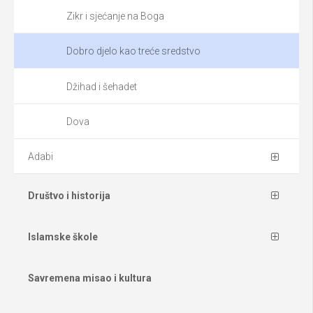
Zikr i sjećanje na Boga
Dobro djelo kao treće sredstvo
Džihad i šehadet
Dova
Adabi
Društvo i historija
Islamske škole
Savremena misao i kultura