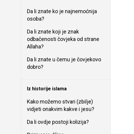
Da li znate ko je najnemoćnija
osoba?
Da li znate koji je znak
odbačenosti čovjeka od strane
Allaha?
Da li znate u čemu je čovjekovo
dobro?
Iz historije islama
Kako možemo stvari (zbilje)
vidjeti onakvim kakve i jesu?
Da li ovdje postoji kolizija?