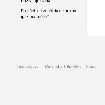
Prizivanje džina
Da li šefa'at znači da se nekom
ipak posrećilo?
Pitanja i odgovori
|
Multimedija
|
Biblioteka
|
Prijava