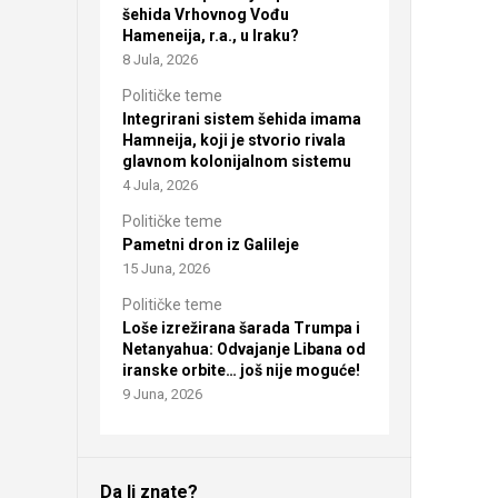
šehida Vrhovnog Vođu
Hameneija, r.a., u Iraku?
8 Jula, 2026
Političke teme
Integrirani sistem šehida imama
Hamneija, koji je stvorio rivala
glavnom kolonijalnom sistemu
4 Jula, 2026
Političke teme
Pametni dron iz Galileje
15 Juna, 2026
Političke teme
Loše izrežirana šarada Trumpa i
Netanyahua: Odvajanje Libana od
iranske orbite… još nije moguće!
9 Juna, 2026
Da li znate?