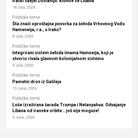
Irački savjet Džolaniju: Klonite se Libana
18 Jula, 2026
Političke teme
Šta znači oproštajna povorka za šehida Vrhovnog Vođu
Hameneija, r.a., u Iraku?
8 Jula, 2026
Političke teme
Integrirani sistem šehida imama Hamneija, koji je
stvorio rivala glavnom kolonijalnom sistemu
4 Jula, 2026
Političke teme
Pametni dron iz Galileje
15 Juna, 2026
Političke teme
Loše izrežirana šarada Trumpa i Netanyahua: Odvajanje
Libana od iranske orbite… još nije moguće!
9 Juna, 2026