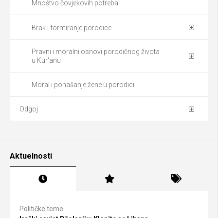
Mnoštvo čovjekovih potreba
Brak i formiranje porodice
Pravni i moralni osnovi porodičnog života
u Kur'anu
Moral i ponašanje žene u porodici
Odgoj
Aktuelnosti
Političke teme