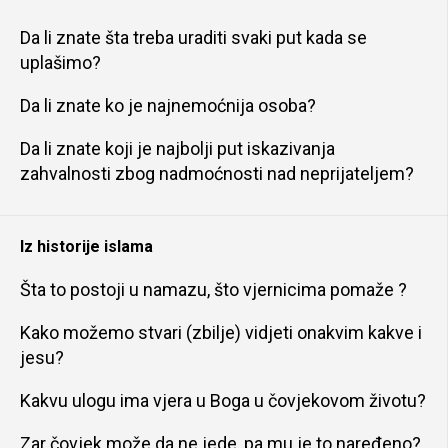
Da li znate šta treba uraditi svaki put kada se
uplašimo?
Da li znate ko je najnemoćnija osoba?
Da li znate koji je najbolji put iskazivanja
zahvalnosti zbog nadmoćnosti nad neprijateljem?
Iz historije islama
Šta to postoji u namazu, što vjernicima pomaže ?
Kako možemo stvari (zbilje) vidjeti onakvim kakve i
jesu?
Kakvu ulogu ima vjera u Boga u čovjekovom životu?
Zar čovjek može da ne jede, pa mu je to naređeno?