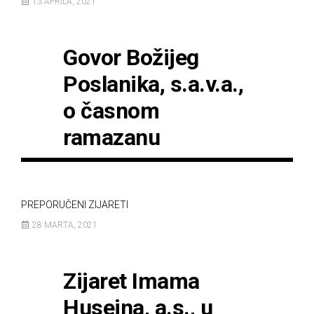
13 APRILA, 2021
Govor Božijeg
Poslanika, s.a.v.a.,
o časnom
ramazanu
PREPORUČENI ZIJARETI
28 MARTA, 2021
Zijaret Imama
Husejna, a.s., u