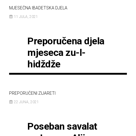
MJESEČNA IBADETSKA DJELA
11 JULA, 2021
Preporučena djela
mjeseca zu-l-
hidždže
PREPORUČENI ZIJARETI
22 JUNA, 2021
Poseban savalat