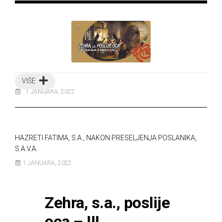
VIŠE
1 JANUARA, 2022
HAZRETI FATIMA, S.A., NAKON PRESELJENJA POSLANIKA,
S.A.V.A.
1 JANUARA, 2022
Zehra, s.a., poslije
oca – III