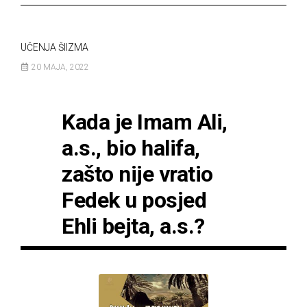
UČENJA ŠIIZMA
20 MAJA, 2022
Kada je Imam Ali,
a.s., bio halifa,
zašto nije vratio
Fedek u posjed
Ehli bejta, a.s.?