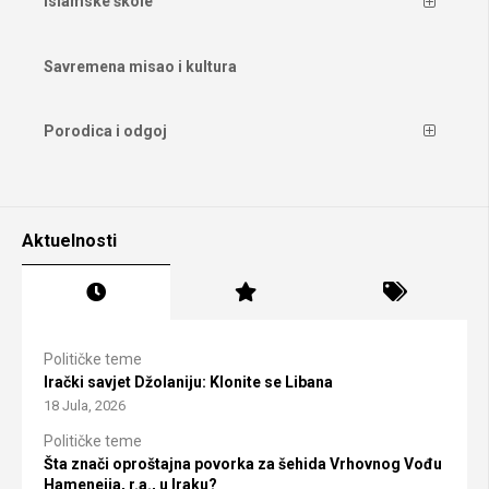
Islamske škole
Savremena misao i kultura
Porodica i odgoj
Aktuelnosti
Političke teme
Irački savjet Džolaniju: Klonite se Libana
18 Jula, 2026
Političke teme
Šta znači oproštajna povorka za šehida Vrhovnog Vođu
Hameneija, r.a., u Iraku?