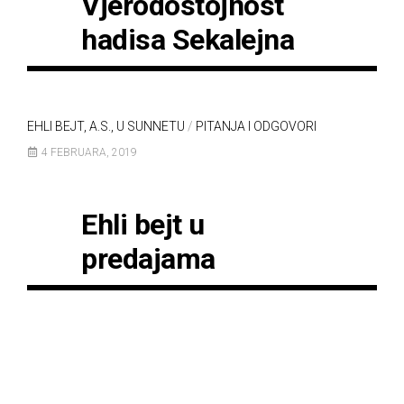
Vjerodostojnost
hadisa Sekalejna
EHLI BEJT, A.S., U SUNNETU
/
PITANJA I ODGOVORI
4 FEBRUARA, 2019
Ehli bejt u
predajama