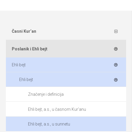
Časni Kur’an
Poslanik i Ehli bejt
Ehli bejt
Ehli bejt
Značenje i definicija
Ehli bejt, a.s., u časnom Kur'anu
Ehli bejt, a.s., u sunnetu