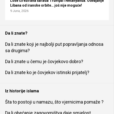
Loše izrežirana šarada Trumpa i Netanyahua: Odvajanje
Libana od iranske orbite… još nije moguće!
9 Juna, 2026
Da li znate?
Da li znate koji je najbolji put popravljanja odnosa
sa drugima?
Da li znate u čemu je čovjekovo dobro?
Da li znate ko je čovjekov istinski prijatelj?
Iz historije islama
Šta to postoji u namazu, što vjernicima pomaže ?
Da li obećanje zagovorništva daje smjelost