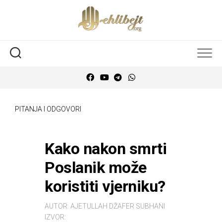
PITANJA I ODGOVORI
Kako nakon smrti
Poslanik može
koristiti vjerniku?
AUTOR:
AJETULLAH DŽAFER SUBHANI
IZVOR: