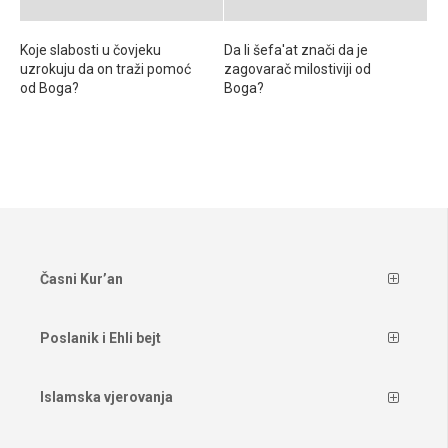
Koje slabosti u čovjeku
Da li šefa'at znači da je
uzrokuju da on traži pomoć
zagovarač milostiviji od
od Boga?
Boga?
Časni Kur’an
Poslanik i Ehli bejt
Islamska vjerovanja