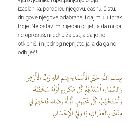
izaslanika, porodicu njegovu, časnu, čistu, i
drugove njegove odabrane, i daj mi u utorak
troje: Ne ostavi mi nijedan grijeh, a da mi ga
ne oprostiš, nijednu žalost, a da je ne
otkloniš, i nijednog neprijatelja, a da ga ne
odbiješ!
بِبِسْمِ اللهِ خَيْرِ الْأَسْمَاءِ، بِسْمِ اللهِ رَبِّ الْأَرْضِ
وَالسَّمَاءِ، أَسْتَدْفِعُ كُلَّ مَكْروهٍ أَوَّلُهُ سَخَطُهُ،
وَأَسْتَجْلِبُ كُلَّ مَحْبُوبٍ أَوَّلُهُ رِضَاهُ، فَاخْتِمْ لِي
مِنْكَ بِالْغُفْرَانِ، يَا وَلِيَّ الْإِحْسَانِ