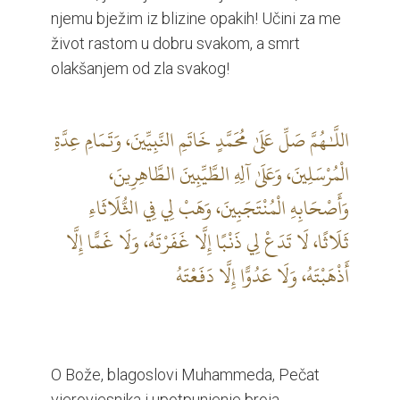
njemu bježim iz blizine opakih! Učini za me
život rastom u dobru svakom, a smrt
olakšanjem od zla svakog!
اللَّـٰهُمَّ صَلِّ عَلَىٰ مُحَمَّدٍ خَاتَمِ النَّبِيِّينَ، وَتَمَامِ عِدَّةِ
الْمُرْسَلِينَ، وَعَلَىٰ آلِهِ الطَّيِّبِينَ الطَّاهِرِينَ،
وَأَصْحَابِهِ الْمُنْتَجَبِينَ، وَهَبْ لِي فِي الثُّلَاثَاءِ
ثَلَاثًا، لَا تَدَعْ لِي ذَنْبًا إِلَّا غَفَرْتَهُ، وَلَا غَمًّا إِلَّا
أَذْهَبْتَهُ، وَلَا عَدُوًّا إِلَّا دَفَعْتَهُ
O Bože, blagoslovi Muhammeda, Pečat
vjerovjesnika i upotpunjenje broja