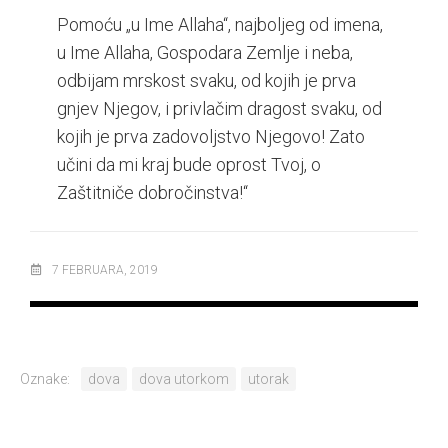
Pomoću „u Ime Allaha“, najboljeg od imena,
u Ime Allaha, Gospodara Zemlje i neba,
odbijam mrskost svaku, od kojih je prva
gnjev Njegov, i privlačim dragost svaku, od
kojih je prva zadovoljstvo Njegovo! Zato
učini da mi kraj bude oprost Tvoj, o
Zaštitniče dobročinstva!“
7 FEBRUARA, 2019
Oznake:
dova
dova utorkom
utorak