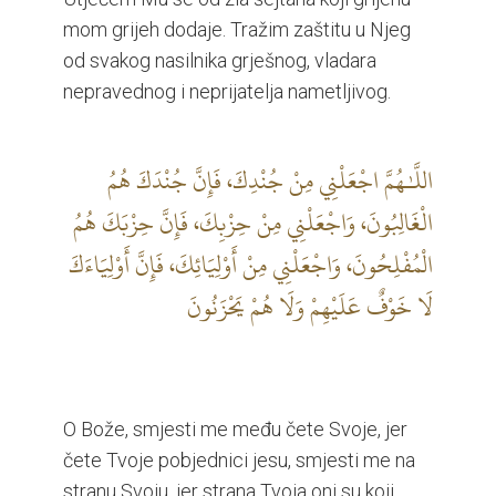
mom grijeh dodaje. Tražim zaštitu u Njeg
od svakog nasilnika grješnog, vladara
nepravednog i neprijatelja nametljivog.
اللَّـٰهُمَّ اجْعَلْنِي مِنْ جُنْدِكَ، فَإِنَّ جُنْدَكَ هُمُ
الْغَالِبُونَ، وَاجْعَلْنِي مِنْ حِزْبِكَ، فَإِنَّ حِزْبَكَ هُمُ
الْمُفْلِحُونَ، وَاجْعَلْنِي مِنْ أَوْلِيَائِكَ، فَإِنَّ أَوْلِيَاءَكَ
لَا خَوْفٌ عَلَيْهِمْ وَلَا هُمْ يَحْزَنُونَ
O Bože, smjesti me među čete Svoje, jer
čete Tvoje pobjednici jesu, smjesti me na
stranu Svoju, jer strana Tvoja oni su koji