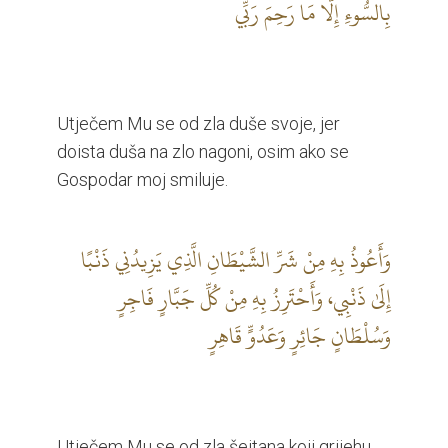
بِالسُّوءِ إِلَّا مَا رَحِمَ رَبِّي
Utječem Mu se od zla duše svoje, jer
doista duša na zlo nagoni, osim ako se
Gospodar moj smiluje.
وَأَعُوذُ بِهِ مِنْ شَرِّ الشَّيْطَانِ الَّذِي يَزِيدُنِي ذَنْبًا
إِلَىٰ ذَنْبِي، وَأَحْتَرِزُ بِهِ مِنْ كُلِّ جَبَّارٍ فَاجِرٍ
وَسُلْطَانٍ جَائِرٍ وَعَدُوٍّ قَاهِرٍ
Utječem Mu se od zla šejtana koji grijehu