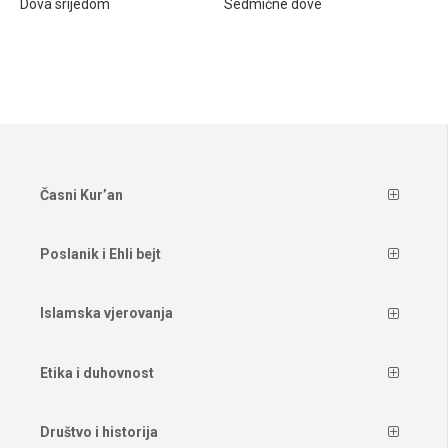
Dova srijedom
Sedmične dove
Časni Kur’an
Poslanik i Ehli bejt
Islamska vjerovanja
Etika i duhovnost
Društvo i historija