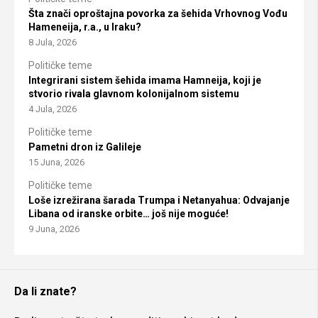
Šta znači oproštajna povorka za šehida Vrhovnog Vođu
Hameneija, r.a., u Iraku?
8 Jula, 2026
Političke teme
Integrirani sistem šehida imama Hamneija, koji je
stvorio rivala glavnom kolonijalnom sistemu
4 Jula, 2026
Političke teme
Pametni dron iz Galileje
15 Juna, 2026
Političke teme
Loše izrežirana šarada Trumpa i Netanyahua: Odvajanje
Libana od iranske orbite… još nije moguće!
9 Juna, 2026
Da li znate?