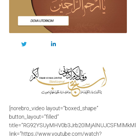
[norebro_video layout=”boxed_shape”
button_layout=”filled”
title=”RG92YSUyMHV0b3Jrb20lMjAlNUJCSFMl
link=”https://www.youtube.com/watch?