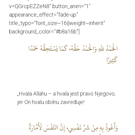
v=QGrcpEZZeN8” button_anim=”1”
appearance_effect=”fade-up”
title_typo=”font_size~16||weight~inherit”
background_color=”#b8a16b”]
الْحَمْدُ للهِ وَالْحَمْدُ حَقُّهُ، كَمَا يَسْتَحِقُّهُ حَمْدًا
كَثِيرًا
„Hvala Allahu – a hvala jest pravo Njegovo,
jer On hvalu obilnu zavređuje!
وَأَعُوذُ بِهِ مِنْ شَرِّ نَفْسِي، إِنَّ النَّفْسَ لَأَمَّارَةٌ