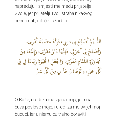
napreduju, i smjesti me među prijatelje
Svoje, jer prijatelji Tvoji straha nikakvog
neće imati, niti će tužni biti.
اللَّـٰهُمَّ أَصْلِحْ لِي دِينِي، فَإِنَّهُ عِصْمَةُ أَمْرِي،
وَأَصْلِحْ لِي آخِرَتِي، فَإِنَّهَا دَارُ مَقَرِّي، وَإِلَيْهَا مِنْ
مُجَاوَرَةِ اللِّئَامِ مَفَرِّي، وَاجْعَلِ الْحَيَوٰةَ زِيَادَةً لِي فِي
كُلِّ خَيْرٍ، وَالْوَفَاةَ رَاحَةً لِي مِنْ كُلِّ شَرٍّ
O Bože, uredi za me vjeru moju, jer ona
čuva poslove moje, i uredi za me svijet moj
budući, jer u njemu ću trajno boraviti, i