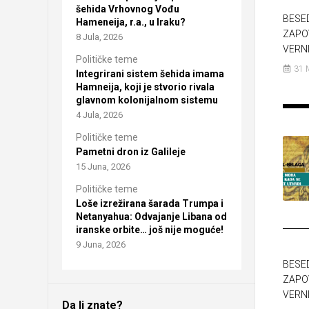
šehida Vrhovnog Vođu
BESE
Hameneija, r.a., u Iraku?
ZAPO
8 Jula, 2026
VERNI
Političke teme
31 
Integrirani sistem šehida imama
Hamneija, koji je stvorio rivala
glavnom kolonijalnom sistemu
4 Jula, 2026
Političke teme
Pametni dron iz Galileje
15 Juna, 2026
Političke teme
Loše izrežirana šarada Trumpa i
Netanyahua: Odvajanje Libana od
iranske orbite… još nije moguće!
9 Juna, 2026
BESE
ZAPO
VERNI
Da li znate?