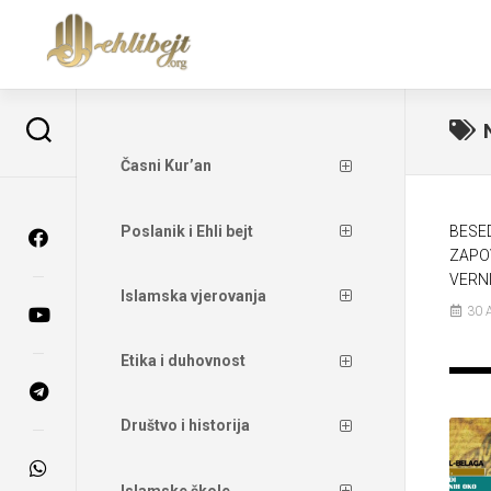
Časni Kur’an
Poslanik i Ehli bejt
BESE
ZAPO
VERNI
Islamska vjerovanja
30 
Etika i duhovnost
Društvo i historija
Islamske škole