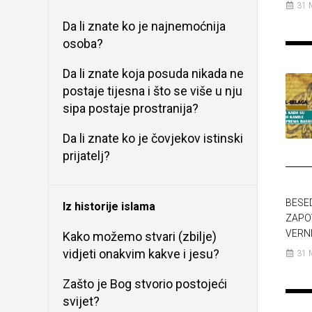
31 
Da li znate ko je najnemoćnija
osoba?
Da li znate koja posuda nikada ne
postaje tijesna i što se više u nju
sipa postaje prostranija?
Da li znate ko je čovjekov istinski
prijatelj?
BESE
Iz historije islama
ZAPO
VERNI
Kako možemo stvari (zbilje)
vidjeti onakvim kakve i jesu?
31 
Zašto je Bog stvorio postojeći
svijet?