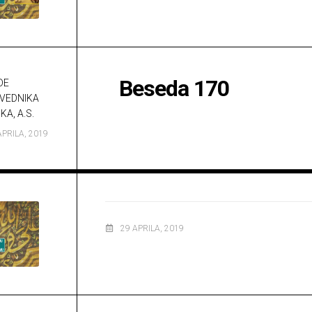
a.s.
Opća
važna
ibadetska
djela
Beseda 170
DE
VEDNIKA
KA, A.S.
APRILA, 2019
29 APRILA, 2019