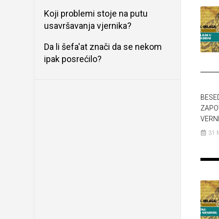
Koji problemi stoje na putu
usavršavanja vjernika?
Da li šefa'at znači da se nekom
ipak posrećilo?
BESE
ZAPO
VERNI
31 