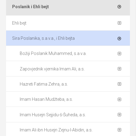
Poslanik i Ehli bejt
Ehli bejt
Sira Poslanika, s.a.v.a., i Ehli bejta
Božiji Poslanik Muhammed, s.a.v.a.
Zapovjednik vjernika Imam Ali, a.s.
Hazreti Fatima Zehra, a.s.
Imam Hasan Mudžteba, a.s.
Imam Husejn Sejjidu-š-Šuheda, a.s.
Imam Ali ibn Husejn Zejnu-l-Abidin, a.s.