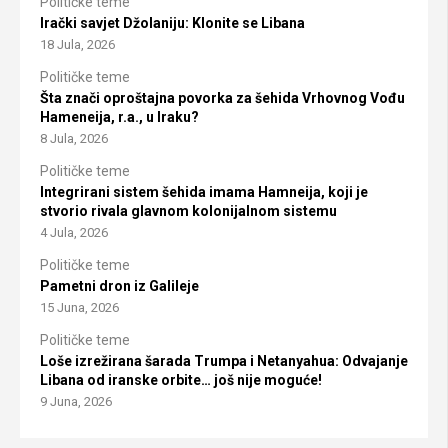
Političke teme
Irački savjet Džolaniju: Klonite se Libana
18 Jula, 2026
Političke teme
Šta znači oproštajna povorka za šehida Vrhovnog Vođu
Hameneija, r.a., u Iraku?
8 Jula, 2026
Političke teme
Integrirani sistem šehida imama Hamneija, koji je
stvorio rivala glavnom kolonijalnom sistemu
4 Jula, 2026
Političke teme
Pametni dron iz Galileje
15 Juna, 2026
Političke teme
Loše izrežirana šarada Trumpa i Netanyahua: Odvajanje
Libana od iranske orbite… još nije moguće!
9 Juna, 2026