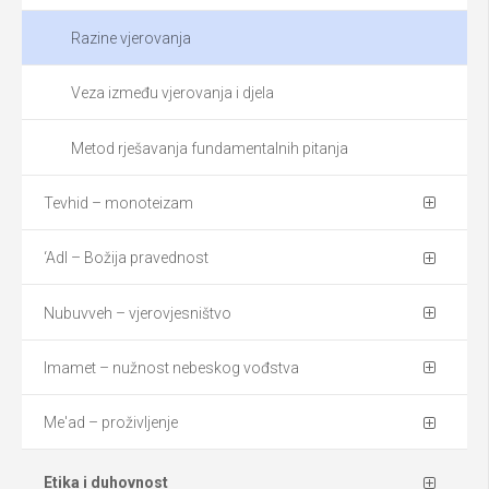
Razine vjerovanja
Veza između vjerovanja i djela
Metod rješavanja fundamentalnih pitanja
Tevhid – monoteizam
‘Adl – Božija pravednost
Nubuvveh – vjerovjesništvo
Imamet – nužnost nebeskog vođstva
Me'ad – proživljenje
Etika i duhovnost