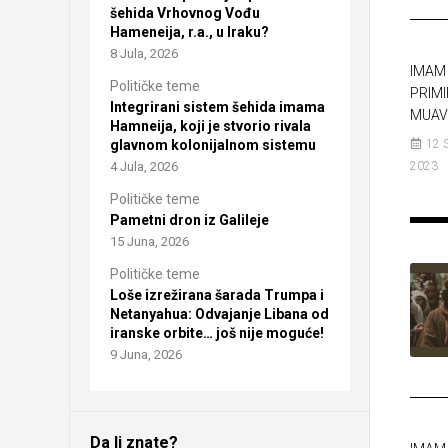
šehida Vrhovnog Vođu
Hameneija, r.a., u Iraku?
8 Jula, 2026
IMAM 
Političke teme
PRIMI
Integrirani sistem šehida imama
MUAV
Hamneija, koji je stvorio rivala
12 
glavnom kolonijalnom sistemu
2023
4 Jula, 2026
Političke teme
Pametni dron iz Galileje
15 Juna, 2026
Političke teme
Loše izrežirana šarada Trumpa i
Netanyahua: Odvajanje Libana od
iranske orbite… još nije moguće!
9 Juna, 2026
Da li znate?