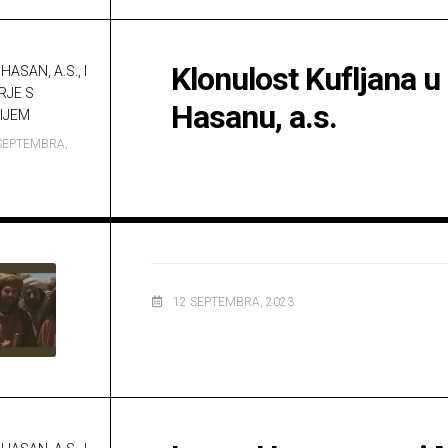
Klonulost Kufljana 
HASAN, A.S., I
RJE S
Hasanu, a.s.
IJEM
SEPTEMBRA,
12 SEPTEMBRA, 2023