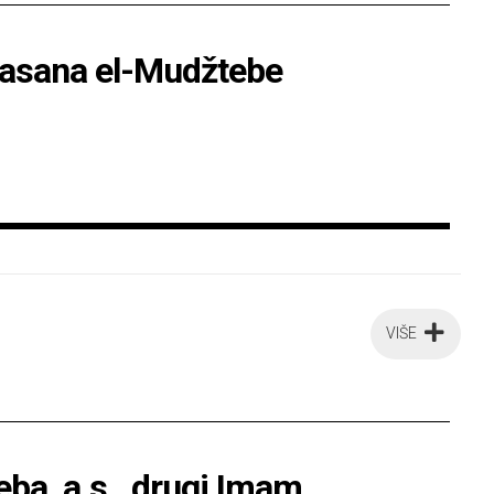
Hasana el-Mudžtebe
VIŠE
ba, a.s., drugi Imam