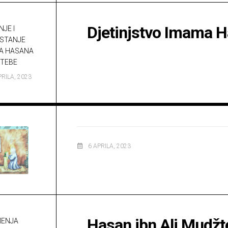
Djetinjstvo Imama 
JE I
STANJE
A HASANA
TEBE
PRILA, 2023
6 APRILA, 2023
Hasan ibn Ali Mudžte
ENJA