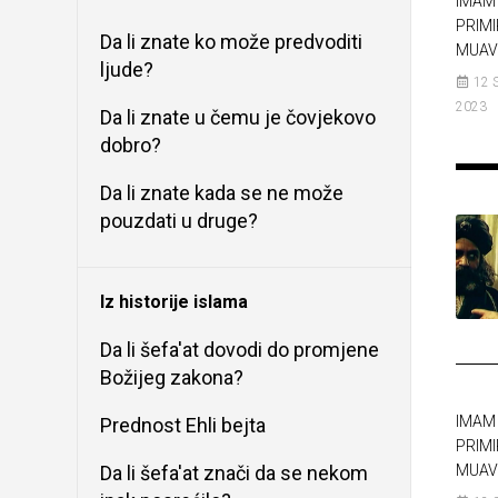
IMAM 
PRIMI
Da li znate ko može predvoditi
MUAV
ljude?
12 
2023
Da li znate u čemu je čovjekovo
dobro?
Da li znate kada se ne može
pouzdati u druge?
Iz historije islama
Da li šefa'at dovodi do promjene
Božijeg zakona?
IMAM 
Prednost Ehli bejta
PRIMI
Da li šefa'at znači da se nekom
MUAV