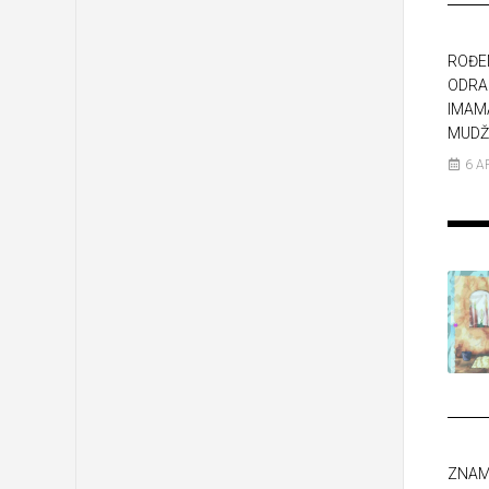
ROĐEN
ODRA
IMAM
MUDŽ
6 A
ZNAM