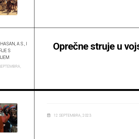
a.s.
Opća
važna
ibadetska
djela
Oprečne struje u vo
HASAN, A.S., I
RJE S
IJEM
SEPTEMBRA,
12 SEPTEMBRA, 2023