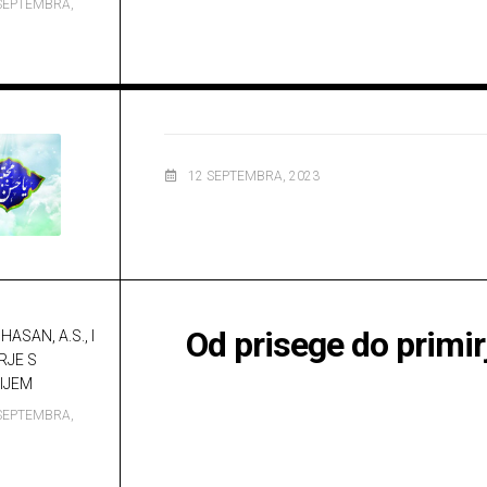
SEPTEMBRA,
12 SEPTEMBRA, 2023
Od prisege do primir
HASAN, A.S., I
RJE S
IJEM
SEPTEMBRA,