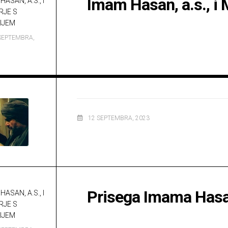
Imam Hasan, a.s., i
HASAN, A.S., I
RJE S
IJEM
SEPTEMBRA,
12 SEPTEMBRA, 2023
Prisega Imama Hasan
HASAN, A.S., I
RJE S
IJEM