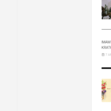
IMAM 
KRAT
7 A