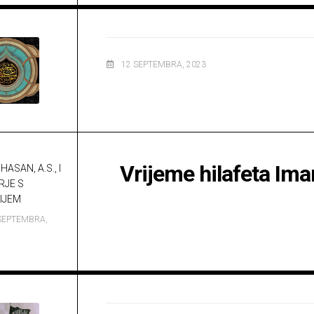
12 SEPTEMBRA, 2023
Vrijeme hilafeta Im
HASAN, A.S., I
RJE S
IJEM
SEPTEMBRA,