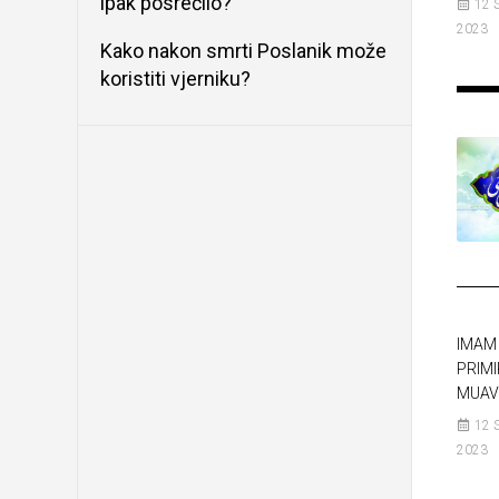
ipak posrećilo?
12 
2023
Kako nakon smrti Poslanik može
koristiti vjerniku?
IMAM 
PRIMI
MUAV
12 
2023