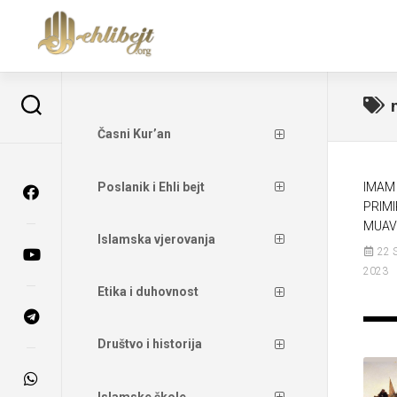
Časni Kur’an
Poslanik i Ehli bejt
IMAM 
PRIMI
MUAV
Islamska vjerovanja
22 
2023
Etika i duhovnost
Društvo i historija
Islamske škole