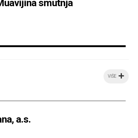
 Muavijina smutnja
VIŠE
a, a.s.