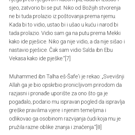
sjeo, zatvorio bi se put. Niko od Božijih stvorenja
ne bi tuda prolazio iz poštovanja prema njemu.
Kada bi to vidio, ustao bi i ušao u kuću i narod bi
tada prolazio. Vidio sam ga na putu prema Mekki
kako ide pješice. Niko ga nije vidio, a da nije sišao i
nastavio pješice. Čak sam vidio Sa'da ibn Ebu
Vekasa kako ide pješke.“
[7]
Muhammed ibn Talha eš-Šafe'i je rekao: „Svevišnji
Allah ga je bio opskrbio pronicljivom prirodom da
razjasni i pronađe uporište za ono što ga je
pogađalo, podario mu ispravan pogled da ispravlja
greške pravilima vjere i njenim temeljima i
odlikovao ga osobinom razvijanja ćudi koja mu je
pružila razne oblike znanja i značenja.“
[8]