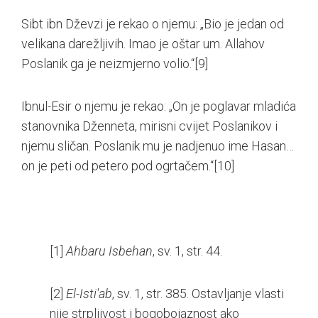
Sibt ibn Dževzi je rekao o njemu: „Bio je jedan od
velikana darežljivih. Imao je oštar um. Allahov
Poslanik ga je neizmjerno volio.“
[9]
Ibnul-Esir o njemu je rekao: „On je poglavar mladića
stanovnika Dženneta, mirisni cvijet Poslanikov i
njemu sličan. Poslanik mu je nadjenuo ime Hasan…
on je peti od petero pod ogrtačem.“
[10]
[1]
Ahbaru Isbehan
, sv. 1, str. 44.
[2]
El-Isti'ab
, sv. 1, str. 385. Ostavljanje vlasti
nije strpljivost i bogobojaznost ako