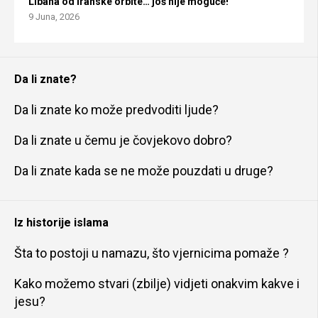
Libana od iranske orbite… još nije moguće!
9 Juna, 2026
Da li znate?
Da li znate ko može predvoditi ljude?
Da li znate u čemu je čovjekovo dobro?
Da li znate kada se ne može pouzdati u druge?
Iz historije islama
Šta to postoji u namazu, što vjernicima pomaže ?
Kako možemo stvari (zbilje) vidjeti onakvim kakve i
jesu?