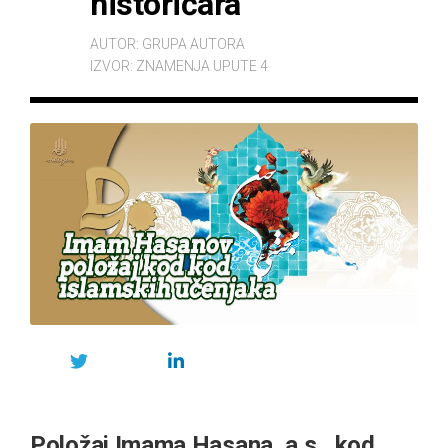
historičara
AUTOR:
GRUPA AUTORA
IZVOR:
ZNAMENJA UPUTE 4
Položaj Imama Hasana, a.s., kod