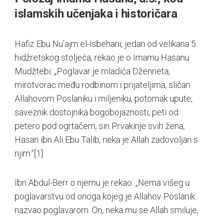
islamskih učenjaka i historičara
Hafiz Ebu Nu'ajm el-Isbehani, jedan od velikana 5.
hidžretskog stoljeća, rekao je o Imamu Hasanu
Mudžtebi: „Poglavar je mladića Dženneta,
mirotvorac među rodbinom i prijateljima, sličan
Allahovom Poslaniku i miljeniku, potomak upute,
saveznik dostojnika bogobojaznosti, peti od
petero pod ogrtačem, sin Prvakinje svih žena,
Hasan ibn Ali Ebu Talib, neka je Allah zadovoljan s
njim.“
[1]
Ibn Abdul-Berr o njemu je rekao: „Nema višeg u
poglavarstvu od onoga kojeg je Allahov Poslanik
nazvao poglavarom. On, neka mu se Allah smiluje,