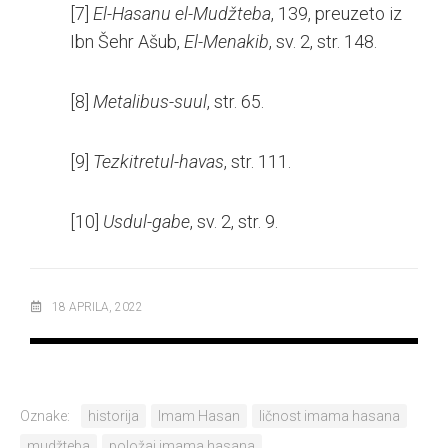
[7]
El-Hasanu el-Mudžteba
, 139, preuzeto iz
Ibn Šehr Ašub,
El-Menakib
, sv. 2, str. 148.
[8]
Metalibus-suul
, str. 65.
[9]
Tezkitretul-havas
, str. 111.
[10]
Usdul-gabe
, sv. 2, str. 9.
18 APRILA, 2022
Oznake:
historija
Imam Hasan
ličnost imama hasana
mudžteba
položaj imama hasana