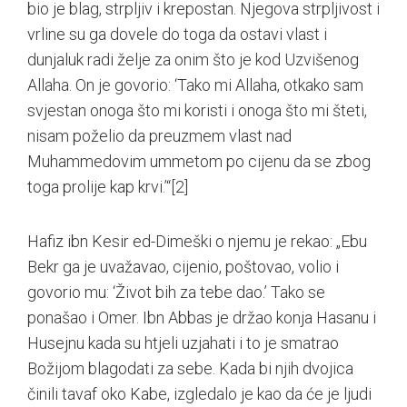
bio je blag, strpljiv i krepostan. Njegova strpljivost i
vrline su ga dovele do toga da ostavi vlast i
dunjaluk radi želje za onim što je kod Uzvišenog
Allaha. On je govorio: ‘Tako mi Allaha, otkako sam
svjestan onoga što mi koristi i onoga što mi šteti,
nisam poželio da preuzmem vlast nad
Muhammedovim ummetom po cijenu da se zbog
toga prolije kap krvi.’“
[2]
Hafiz ibn Kesir ed-Dimeški o njemu je rekao: „Ebu
Bekr ga je uvažavao, cijenio, poštovao, volio i
govorio mu: ‘Život bih za tebe dao.’ Tako se
ponašao i Omer. Ibn Abbas je držao konja Hasanu i
Husejnu kada su htjeli uzjahati i to je smatrao
Božijom blagodati za sebe. Kada bi njih dvojica
činili tavaf oko Kabe, izgledalo je kao da će je ljudi