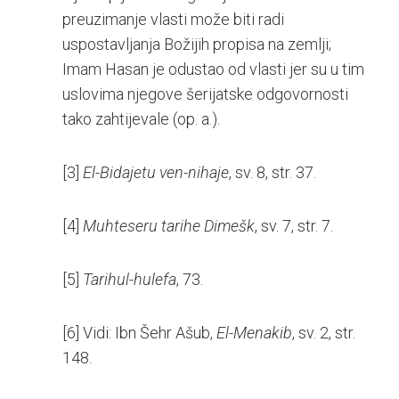
preuzimanje vlasti može biti radi
uspostavljanja Božijih propisa na zemlji;
Imam Hasan je odustao od vlasti jer su u tim
uslovima njegove šerijatske odgovornosti
tako zahtijevale (op. a.).
[3]
El-Bidajetu ven-nihaje
, sv. 8, str. 37.
[4]
Muhteseru tarihe Dimešk
, sv. 7, str. 7.
[5]
Tarihul-hulefa
, 73.
[6]
Vidi: Ibn Šehr Ašub,
El-Menakib
, sv. 2, str.
148.