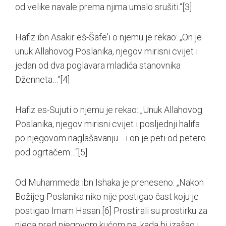
od velike navale prema njima umalo srušiti.“
[3]
Hafiz ibn Asakir eš-Šafe'i o njemu je rekao: „On je
unuk Allahovog Poslanika, njegov mirisni cvijet i
jedan od dva poglavara mladića stanovnika
Dženneta…“
[4]
Hafiz es-Sujuti o njemu je rekao: „Unuk Allahovog
Poslanika, njegov mirisni cvijet i posljednji halifa
po njegovom naglašavanju… i on je peti od petero
pod ogrtačem…“
[5]
Od Muhammeda ibn Ishaka je preneseno: „Nakon
Božijeg Poslanika niko nije postigao čast koju je
postigao Imam Hasan.
[6]
Prostirali su prostirku za
njega pred njegovom kućom pa, kada bi izašao i