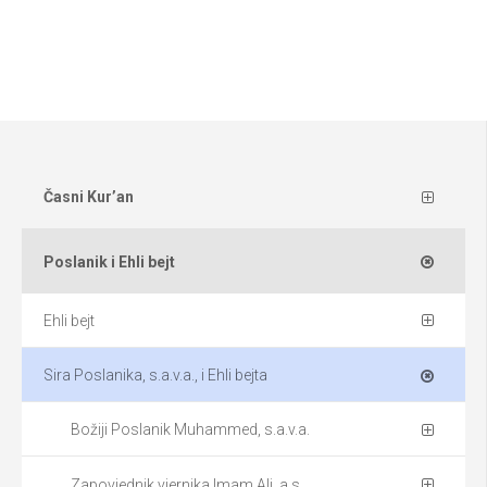
Časni Kur’an
Poslanik i Ehli bejt
Ehli bejt
Sira Poslanika, s.a.v.a., i Ehli bejta
Božiji Poslanik Muhammed, s.a.v.a.
Zapovjednik vjernika Imam Ali, a.s.