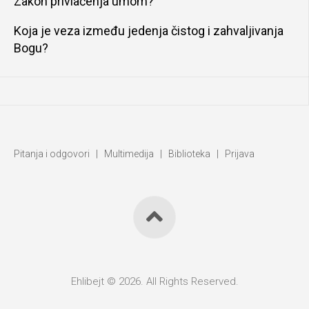
Zakon privlačenja umom?
Koja je veza između jedenja čistog i zahvaljivanja
Bogu?
Pitanja i odgovori
|
Multimedija
|
Biblioteka
|
Prijava
Ehlibejt © 2026. All Rights Reserved.