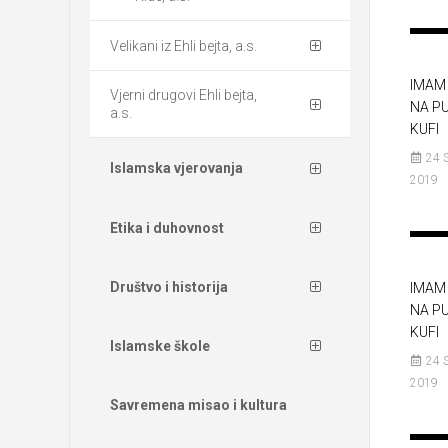
Velikani iz Ehli bejta, a.s.
IMAM 
Vjerni drugovi Ehli bejta,
NA P
a.s.
KUFI
24 
Islamska vjerovanja
2019
Etika i duhovnost
Društvo i historija
IMAM 
NA P
KUFI
Islamske škole
24 
2019
Savremena misao i kultura