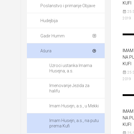
KUFI
Poslanstvo i primanje Objave
25 
2019
Hudejbija
Gadir Humm
IMAM 
Ašura
NA P
KUFI
Uzroci ustanka Imama
Husejna, a.s.
25 
2019
Imenovanje Jezida za
halifu
Imam Husejn, a.s., u Mekki
IMAM 
NA P
Imam Husejn, a.s., na putu
KUFI
prema Kufi
25 