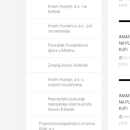
2019
Imam Husejn, a.s., na
Kerbeli
Imam Husejnov, a.s., put
se nastavlja
IMAM 
NA P
Povratak Poslanikove
KUFI
djece u Medinu
25 
2019
Značaj Ašure i Kerbele
Imam Husejn, a.s. u
svijesti muslimana
IMAM 
Neprestalni pokušaji
NA P
neprijatelja islama protiv
KUFI
Ašure i Kerbele
24 
Prijestolonasljedništvo Imama
2019
Ride, a.s.