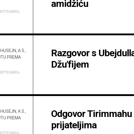
amidžiću
a.s.
Opća
važna
SEPTEMBRA,
ibadetska
djela
Razgovor s Ubejdul
HUSEJN, A.S.,
UTU PREMA
Džu'fijem
SEPTEMBRA,
Odgovor Tirimmahu i
HUSEJN, A.S.,
UTU PREMA
prijateljima
SEPTEMBRA,