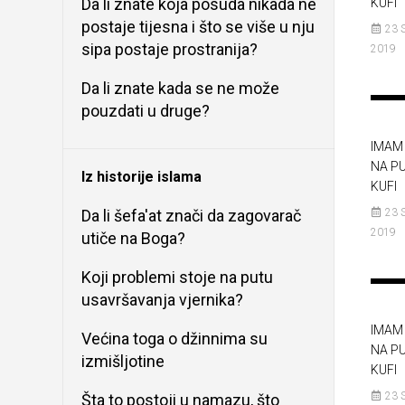
Da li znate koja posuda nikada ne
KUFI
postaje tijesna i što se više u nju
23 
sipa postaje prostranija?
2019
Da li znate kada se ne može
pouzdati u druge?
IMAM 
NA P
Iz historije islama
KUFI
Da li šefa'at znači da zagovarač
23 
2019
utiče na Boga?
Koji problemi stoje na putu
usavršavanja vjernika?
IMAM 
Većina toga o džinnima su
NA P
izmišljotine
KUFI
23 
Šta to postoji u namazu, što