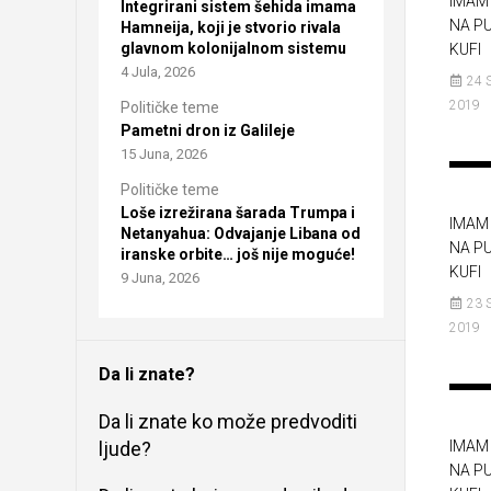
IMAM 
Integrirani sistem šehida imama
NA P
Hamneija, koji je stvorio rivala
glavnom kolonijalnom sistemu
KUFI
4 Jula, 2026
24 
2019
Političke teme
Pametni dron iz Galileje
15 Juna, 2026
Političke teme
Loše izrežirana šarada Trumpa i
IMAM 
Netanyahua: Odvajanje Libana od
NA P
iranske orbite… još nije moguće!
KUFI
9 Juna, 2026
23 
2019
Da li znate?
Da li znate ko može predvoditi
ljude?
IMAM 
NA P