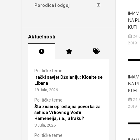
Porodica i odgoj
IMAM 
NA P
KUFI
Aktuelnosti
24 
2019
Političke teme
IMAM 
Irački savjet Džolaniju: Klonite se
Libana
NA P
18 Jula, 2026
KUFI
Političke teme
24 
Šta znači oproštajna povorka za
2019
šehida Vrhovnog Vođu
Hameneija, r.a., u Iraku?
8 Jula, 2026
Političke teme