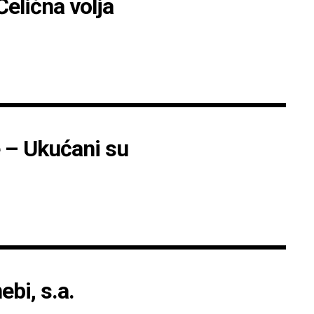
Čelična volja
e – Ukućani su
ebi, s.a.