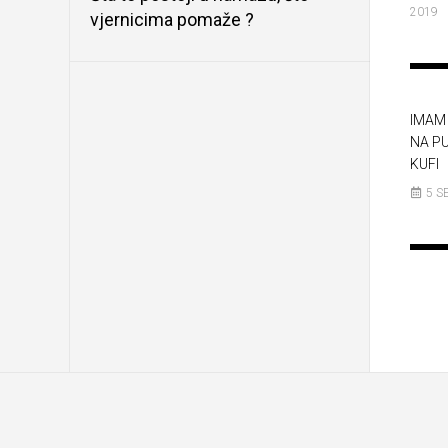
2019
vjernicima pomaže ?
IMAM 
NA P
KUFI
5 S