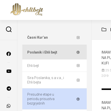
Časni Kur’an
Poslanik i Ehli bejt
IMAM 
NA P
KUFI
Ehli bejt
25 
2019
Sira Poslanika, s.a.v.a., i
Ehli bejta
Presudne etape u
periodu prisustva
IMAM 
bezgrješnih
NA P