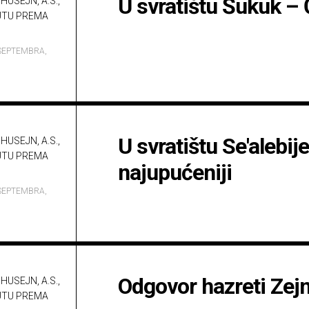
U svratištu Šukuk – 
HUSEJN, A.S.,
UTU PREMA
SEPTEMBRA,
U svratištu Se'alebij
HUSEJN, A.S.,
UTU PREMA
najupućeniji
SEPTEMBRA,
Odgovor hazreti Zejn
HUSEJN, A.S.,
UTU PREMA