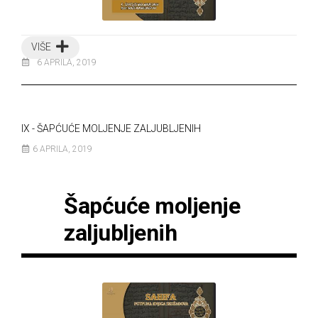
VIŠE
6 APRILA, 2019
IX - ŠAPĆUĆE MOLJENJE ZALJUBLJENIH
6 APRILA, 2019
Šapćuće moljenje
zaljubljenih