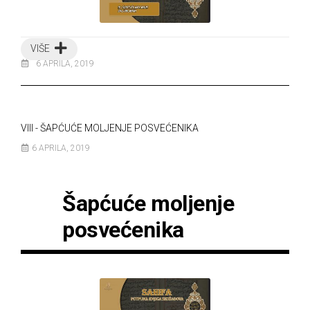
VIŠE
6 APRILA, 2019
VIII - ŠAPĆUĆE MOLJENJE POSVEĆENIKA
6 APRILA, 2019
Šapćuće moljenje
posvećenika