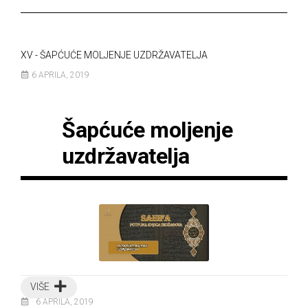
XV - ŠAPĆUĆE MOLJENJE UZDRŽAVATELJA
6 APRILA, 2019
Šapćuće moljenje
uzdržavatelja
VIŠE
6 APRILA, 2019