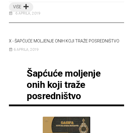
VIŠE
6 APRILA, 2019
X - ŠAPĆUĆE MOLJENJE ONIH KOJI TRAŽE POSREDNIŠTVO
6 APRILA, 2019
Šapćuće moljenje
onih koji traže
posredništvo