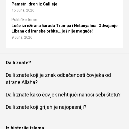
Pametni dron iz Galileje
15 Juna, 2026
Političke teme
Loše izrežirana šarada Trumpa i Netanyahua: Odvajanje
Libana od iranske orbite… još nije moguće!
9 Juna, 2026
Da li znate?
Da li znate koji je znak odbačenosti čovjeka od
strane Allaha?
Da li znate kako čovjek nehtijući nanosi sebi štetu?
Da li znate koji grijeh je najopasniji?
Iz historije islama