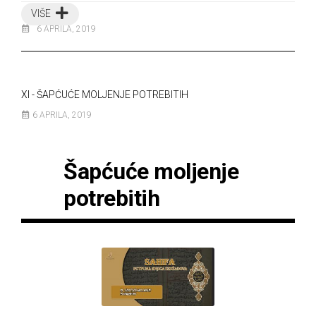
VIŠE
6 APRILA, 2019
XI - ŠAPĆUĆE MOLJENJE POTREBITIH
6 APRILA, 2019
Šapćuće moljenje
potrebitih