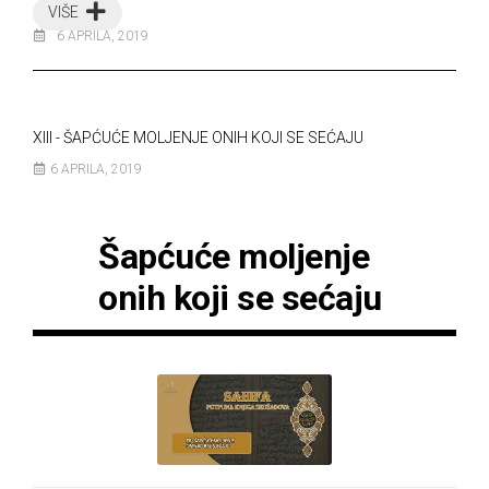
VIŠE
6 APRILA, 2019
XIII - ŠAPĆUĆE MOLJENJE ONIH KOJI SE SEĆAJU
6 APRILA, 2019
Šapćuće moljenje
onih koji se sećaju