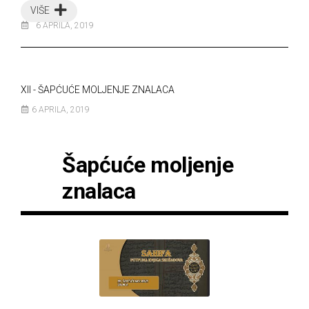
VIŠE
6 APRILA, 2019
XII - ŠAPĆUĆE MOLJENJE ZNALACA
6 APRILA, 2019
Šapćuće moljenje
znalaca