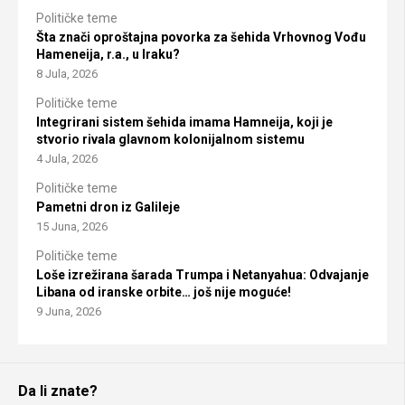
Političke teme
Šta znači oproštajna povorka za šehida Vrhovnog Vođu
Hameneija, r.a., u Iraku?
8 Jula, 2026
Političke teme
Integrirani sistem šehida imama Hamneija, koji je
stvorio rivala glavnom kolonijalnom sistemu
4 Jula, 2026
Političke teme
Pametni dron iz Galileje
15 Juna, 2026
Političke teme
Loše izrežirana šarada Trumpa i Netanyahua: Odvajanje
Libana od iranske orbite… još nije moguće!
9 Juna, 2026
Da li znate?