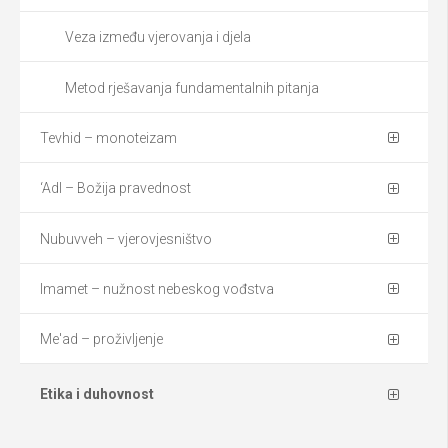
Veza između vjerovanja i djela
Metod rješavanja fundamentalnih pitanja
Tevhid – monoteizam
‘Adl – Božija pravednost
Nubuvveh – vjerovjesništvo
Imamet – nužnost nebeskog vođstva
Me'ad – proživljenje
Etika i duhovnost