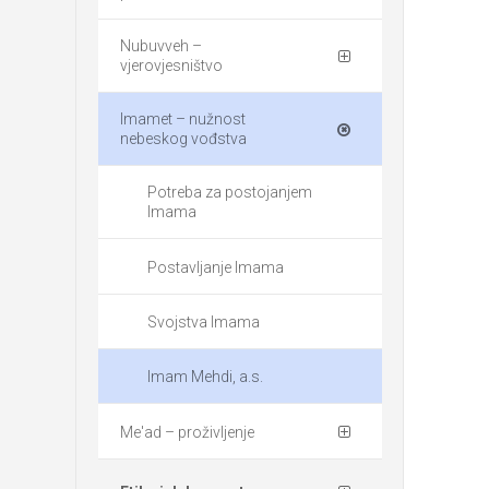
Nubuvveh –
vjerovjesništvo
Imamet – nužnost
nebeskog vođstva
Potreba za postojanjem
Imama
Postavljanje Imama
Svojstva Imama
Imam Mehdi, a.s.
Me'ad – proživljenje