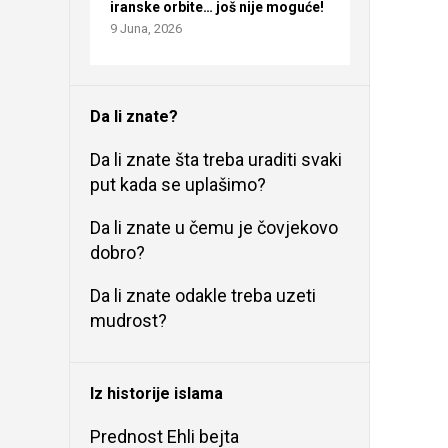
iranske orbite… još nije moguće!
9 Juna, 2026
Da li znate?
Da li znate šta treba uraditi svaki
put kada se uplašimo?
Da li znate u čemu je čovjekovo
dobro?
Da li znate odakle treba uzeti
mudrost?
Iz historije islama
Prednost Ehli bejta