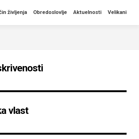
in življenja
Obredoslovlje
Aktuelnosti
Velikani
skrivenosti
a vlast