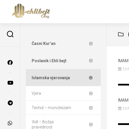
Časni Kur’an
Poslanik i Ehli bejt
IMAM 
23 
Islamska vjerovanja
Vjera
IMAM 
Tevhid – monoteizam
20 
‘Adl – Božija
pravednost