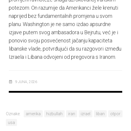
potezom. On razumije da Amerikanci žele krenuti
naprijed bez fundamentalnih promjena u svom
planu. Washington je ne samo izdao apsurdne
izjave putem svog ambasadora u Bejrutu, već je i
ponovio svoju posvećenost jačanju kapaciteta
libanske vlade, potvrđujući da su razgovori između
Izraela i Libana odvojeni od pregovora s Iranom.
9 JUNA, 2026
Oznake:
amerika
hizbullah
iran
izrael
liban
otpor
usa