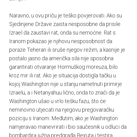
Naravno, u ovu priču je teško povjerovati. Ako su
Sjedinjene Države zaista nesposobne da prisile
Izrael da zaustavi rat, onda su nemoćne. Rat s
Iranom pokazao je njihovu nesposobnost da
poraze Teheran ili sruše njegov režim, a kasnije je
postalo jasno da američka sila nije sposobna
garantirati otvaranje Hormuškog moreuza, bilo
kroz mir ili rat. Ako je situacija dostigla tačku u
kojoj Washington nije u stanju nametnuti primirje
Izraelu, a i Netanyahuu lično, onda to znači da je
Washington ušao u vrlo tešku fazu, što će
neminovno utjecati na njegovu pregovaračku
poziciju s Iranom. Međutim, ako je Washington
namjeravao manevrirati i bio saučesnik u odluci da
bombardira južna predgrađa Bejruta i testira