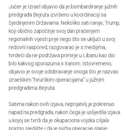
Jučer je Izrael objavio da je bombardiranje južnih
predgrađa Bejruta izvršeno u koordinaciji sa
Sjedinjenim Državama. Nekoliko sati ranije, Trump,
koji obično započinje svoj dan praćenjem
regionalnih vijesti prije nego što se uključi u svoj
redovni raspored, razgovarao je s medijima,
tvrdeći da ne podržava primirje u Libanu kao dio
bilo kakvog sporazuma s Iranom. Istovremeno,
objavio je svoje odobravanje onoga što je nazvao
izraelskim “hirurškim operacijama” u južnim
predgrađima Bejruta.
Satima nakon ovih izjava, neprijatelj je pokrenuo
napad na predgrađa, nakon čega je uslijedila izjava
u kojoj se tvrdi da je okupaciona vojska ciljala
prazno sjedište i da je svrha operacije slanje