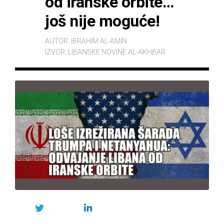
od iranske orbite…
još nije moguće!
AUTOR:
IBRAHIM AL-AMIN
IZVOR:
LIBANSKE NOVINE AL-AKHBAR