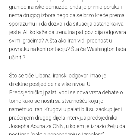
granice iranske odmazde, onda je primio poruku i
nema drugog izbora nego da se brzo kreće prema
sporazumu ili da dozvoli da situacija ostane kakva
jeste. Ali ko kaže da trenutna pat pozicija odgovara
svim igračima? A šta ako Iran vidi prednost u
povratku na konfrontaciju? Šta će Washington tada
učiniti?
Što se tiče Libana, iranski odgovor imao je
direktne posljedice na više nivoa. U
Predsjedničkoj palati vodi se nova vrsta debate o
tome kako se nositi sa stvarnošću koju je
nametnuo Iran. Krugovi u palati bili su zaokupljeni
praćenjem drugog dijela intervjua predsjednika
Josepha Aouna za CNN, u kojem je izrazio želju da
postigne “pakt o nenapadanju s Izraelom”.