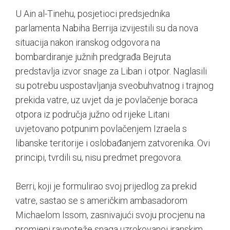
U Ain al-Tinehu, posjetioci predsjednika
parlamenta Nabiha Berrija izvijestili su da nova
situacija nakon iranskog odgovora na
bombardiranje južnih predgrađa Bejruta
predstavlja izvor snage za Liban i otpor. Naglasili
su potrebu uspostavljanja sveobuhvatnog i trajnog
prekida vatre, uz uvjet da je povlačenje boraca
otpora iz područja južno od rijeke Litani
uvjetovano potpunim povlačenjem Izraela s
libanske teritorije i oslobađanjem zatvorenika. Ovi
principi, tvrdili su, nisu predmet pregovora.
Berri, koji je formulirao svoj prijedlog za prekid
vatre, sastao se s američkim ambasadorom
Michaelom Issom, zasnivajući svoju procjenu na
promjeni ravnoteže snaga uzrokovanoj iranskim