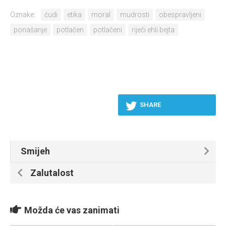
Oznake:
ćudi
etika
moral
mudrosti
obespravljeni
ponašanje
potlačen
potlačeni
riječi ehli bejta
SHARE
Smijeh
Zalutalost
Možda će vas zanimati