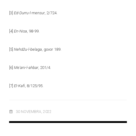
[3]
Ed-Durru-l-mensur
, 2/724.
[4]
En-Nisa
, 98-99.
[5]
Nehdžu-l-belaga
, govor 189.
[6]
Me‘ani-l-ahbar
, 201/4.
[7]
El-Kafi
, 8/125/95.
30 NOVEMBRA, 2022