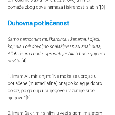
pomaže zbog dova, namaza i iskrenosti slabih.”
[3]
Duhovna potlačenost
Samo nemoćnim muškarcima, i ženama, i djeci,
koji nisu bili dovoljno snalažljivi i nisu znali puta,
Allah će, ima nade, oprostiti jer Allah briše grijehe i
prašta.
[4]
1. Imam Ali, mir s njim: “Ne može se ubrojati u
potlačene (mustad‘ afine) onaj do kojeg je dopro
dokaz, pa ga čuju uši njegove i razumije srce
njegovo.”
[5]
2. Imam Bakir, mir s njim, u vezi s gornjim ajetom