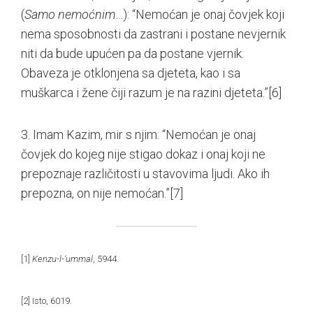
(
Samo nemoćnim
…): “Nemoćan je onaj čovjek koji
nema sposobnosti da zastrani i postane nevjernik
niti da bude upućen pa da postane vjernik.
Obaveza je otklonjena sa djeteta, kao i sa
muškarca i žene čiji razum je na razini djeteta.”
[6]
3. Imam Kazim, mir s njim: “Nemoćan je onaj
čovjek do kojeg nije stigao dokaz i onaj koji ne
prepoznaje različitosti u stavovima ljudi. Ako ih
prepozna, on nije nemoćan.”
[7]
[1]
Kenzu-l-‘ummal
, 5944.
[2]
Isto, 6019.