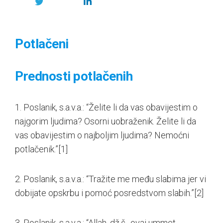
Potlačeni
Prednosti potlačenih
1. Poslanik, s.a.v.a.: “Želite li da vas obavijestim o
najgorim ljudima? Osorni uobraženik. Želite li da
vas obavijestim o najboljim ljudima? Nemoćni
potlačenik.”
[1]
2. Poslanik, s.a.v.a.: “Tražite me među slabima jer vi
dobijate opskrbu i pomoć posredstvom slabih.”
[2]
3. Poslanik, s.a.v.a.: “Allah, dž.š., ovaj ummet