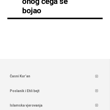
onog čega se
bojao
Časni Kur’an
Poslanik i Ehli bejt
Islamska vjerovanja