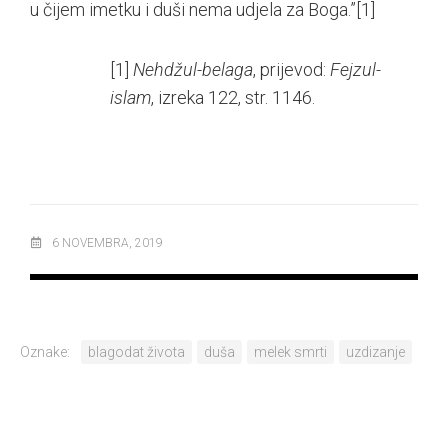
u čijem imetku i duši nema udjela za Boga.”
[1]
[1]
Nehdžul-belaga
, prijevod:
Fejzul-
islam
, izreka 122, str. 1146.
6 NOVEMBRA, 2019
Oznake:
blagodat života
duša
melek smrti
uzdizanje