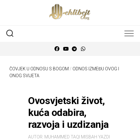
ČOVJEK U ODNOSU S BOGOM
/
ODNOS IZMEĐU OVOG I
ONOG SVIJETA
Ovosvjetski život,
kuća odabira,
razvoja i uzdizanja
AUTOR:
MUHAMMED TAQI MISBAH YAZDI