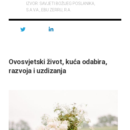
IZVOR:
SAVJETI BOŽIJEG POSLANIKA,
S.A.V.A., EBU ZERRU, R.A.
Ovosvjetski život, kuća odabira,
razvoja i uzdizanja