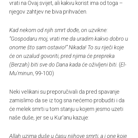
vrati na Ovaj svijet, ali kakvu korist ima od toga –
njegov zahtjev ne biva prihvaćen.
Kad nekom od njih smrt dođe, on uzvikne:
“Gospodaru moj, vrati me da uradim kakvo dobro u
onome što sam ostavio!” Nikada! To su riječi koje
će on uzalud govoriti, pred njima će prepreka
(Berzah) biti sve do Dana kada će oživljeni biti.
(
El-
Mu'minun
, 99-100)
Neki velikani su preporučivali da pred spavanje
zamislimo da se iz tog sna nećemo probuditi i da
će melek smrti u tom stanju u kojem jesmo uzeti
naše duše, jer se u Kur'anu kazuje:
Allah uzima duše u času njihove smrti, a i one koje