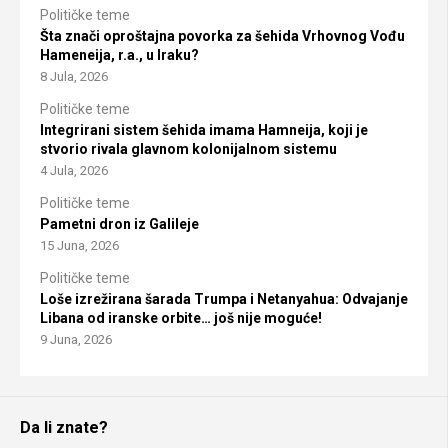
Političke teme
Šta znači oproštajna povorka za šehida Vrhovnog Vođu
Hameneija, r.a., u Iraku?
8 Jula, 2026
Političke teme
Integrirani sistem šehida imama Hamneija, koji je
stvorio rivala glavnom kolonijalnom sistemu
4 Jula, 2026
Političke teme
Pametni dron iz Galileje
15 Juna, 2026
Političke teme
Loše izrežirana šarada Trumpa i Netanyahua: Odvajanje
Libana od iranske orbite… još nije moguće!
9 Juna, 2026
Da li znate?