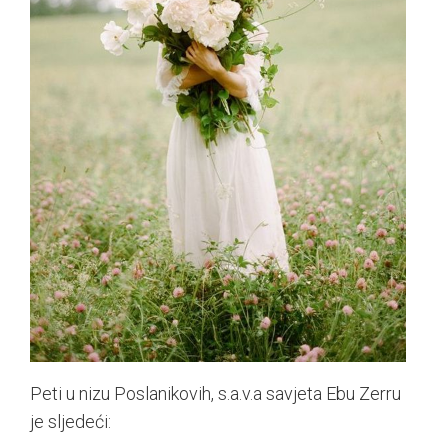
Peti u nizu Poslanikovih, s.a.v.a savjeta Ebu Zerru
je sljedeći: