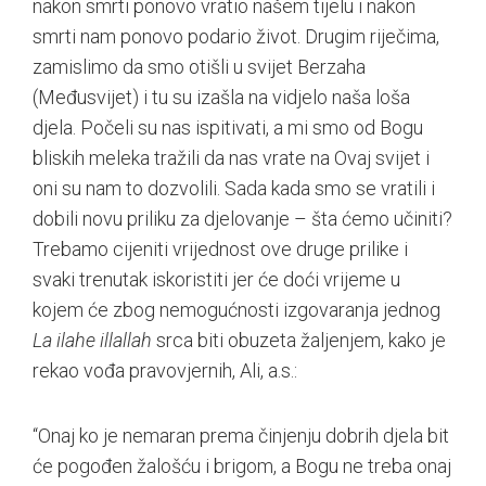
nakon smrti ponovo vratio našem tijelu i nakon
smrti nam ponovo podario život. Drugim riječima,
zamislimo da smo otišli u svijet Berzaha
(Međusvijet) i tu su izašla na vidjelo naša loša
djela. Počeli su nas ispitivati, a mi smo od Bogu
bliskih meleka tražili da nas vrate na Ovaj svijet i
oni su nam to dozvolili. Sada kada smo se vratili i
dobili novu priliku za djelovanje – šta ćemo učiniti?
Trebamo cijeniti vrijednost ove druge prilike i
svaki trenutak iskoristiti jer će doći vrijeme u
kojem će zbog nemogućnosti izgovaranja jednog
La ilahe illallah
srca biti obuzeta žaljenjem, kako je
rekao vođa pravovjernih, Ali, a.s.:
“Onaj ko je nemaran prema činjenju dobrih djela bit
će pogođen žalošću i brigom, a Bogu ne treba onaj