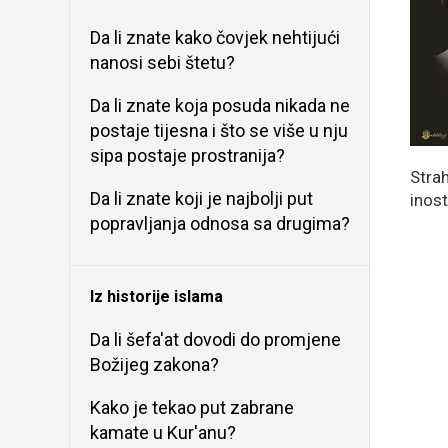
Da li znate kako čovjek nehtijući
nanosi sebi štetu?
Da li znate koja posuda nikada ne
postaje tijesna i što se više u nju
sipa postaje prostranija?
Strah
Da li znate koji je najbolji put
inos
popravljanja odnosa sa drugima?
Iz historije islama
Da li šefa'at dovodi do promjene
Božijeg zakona?
Kako je tekao put zabrane
kamate u Kur'anu?