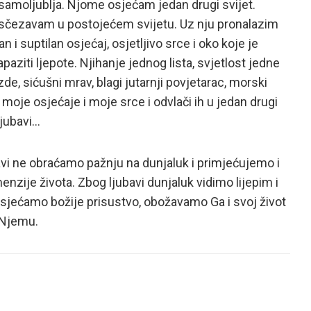
 samoljublja. Njome osjećam jedan drugi svijet.
isčezavam u postojećem svijetu. Uz nju pronalazim
n i suptilan osjećaj, osjetljivo srce i oko koje je
aziti ljepote. Njihanje jednog lista, svjetlost jedne
zde, sićušni mrav, blagi jutarnji povjetarac, morski
moje osjećaje i moje srce i odvlači ih u jedan drugi
ljubavi…
avi ne obraćamo pažnju na dunjaluk i primjećujemo i
nzije života. Zbog ljubavi dunjaluk vidimo lijepim i
osjećamo božije prisustvo, obožavamo Ga i svoj život
 Njemu.