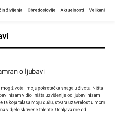
in življenja
Obredoslovlje
Aktuelnosti
Velikani
avi
amran o ljubavi
lj mog života i moja pokretačka snaga u životu. Ništa
bavi nisam vidio i ništa uzvišenije od ljubavi nisam
 je ta koja talasa moju dušu, stvara uzavrelost u mom
i na vidjelo skrivene talente. Udaljava me od