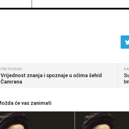
PRETHODNO
NA
Vrijednost znanja i spoznaje u očima šehid
Su
Čamrana
I
ožda će vas zanimati