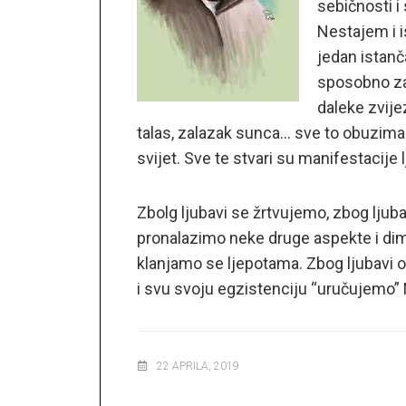
a.s.
sebičnosti i
Opća
važna
Nestajem i 
ibadetska
jedan istanča
djela
sposobno zap
daleke zvije
talas, zalazak sunca… sve to obuzima 
svijet. Sve te stvari su manifestacije 
Zbolg ljubavi se žrtvujemo, zbog ljub
pronalazimo neke druge aspekte i dime
klanjamo se ljepotama. Zbog ljubavi 
i svu svoju egzistenciju “uručujemo”
22 APRILA, 2019