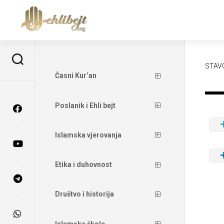
STAV
Časni Kur’an
Poslanik i Ehli bejt
Islamska vjerovanja
Etika i duhovnost
Društvo i historija
Islamske škole