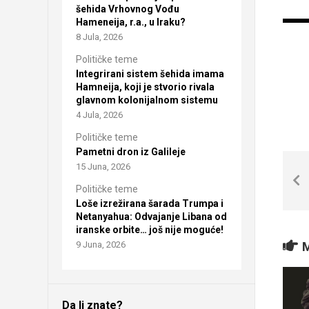
šehida Vrhovnog Vođu
Hameneija, r.a., u Iraku?
8 Jula, 2026
Političke teme
Integrirani sistem šehida imama
Hamneija, koji je stvorio rivala
glavnom kolonijalnom sistemu
4 Jula, 2026
Političke teme
Pametni dron iz Galileje
15 Juna, 2026
Političke teme
Loše izrežirana šarada Trumpa i
Netanyahua: Odvajanje Libana od
iranske orbite… još nije moguće!
M
9 Juna, 2026
Da li znate?