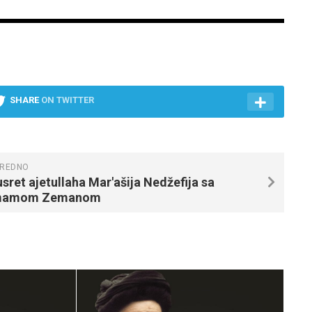
SHARE
ON TWITTER
REDNO
sret ajetullaha Mar'ašija Nedžefija sa
mamom Zemanom