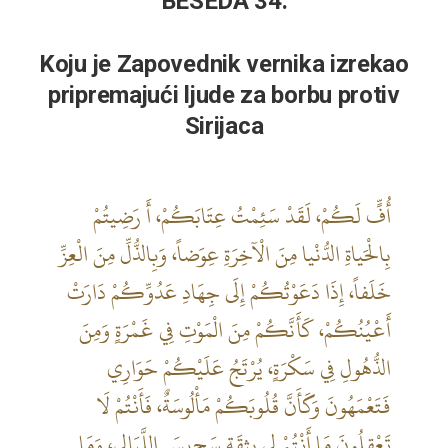
BESEDA 34.
Koju je Zapovednik vernika izrekao
pripremajući ljude za borbu protiv
Sirijaca
أُفٍّ لَكُمْ، لَقَدْ سَئِمْتُ عِتَابَكُمْ، أَ رَضِيتُمْ
بِالْحَياةِ الدُّنْيا مِنَ الْآخِرَةِ عِوَضاً، وَبِالذُّلِّ مِنَ الْعِزِّ
خَلَفاً، إِذَا دَعَوْتُكُمْ إِلَى جِهَادِ عَدُوِّكُمْ دَارَتْ
أَعْيُنُكُمْ، كَأَنَّكُمْ مِنَ الْمَوْتِ فِي غَمْرَةٍ وَمِنَ
الذُّهُولِ فِي سَكْرَةٍ، يُرْتَجُ عَلَيْكُمْ حَوَارِي
فَتَعْمَهُونَ وَكَأَنَّ قُلُوبَكُمْ مَأْلُوسَةٌ، فَأَنْتُمْ لَا
تَعْقِلُونَ مَا أَنْتُمْ لِي بِثِقَةٍ سَجِيسَ اللَّيَالِي، وَمَا