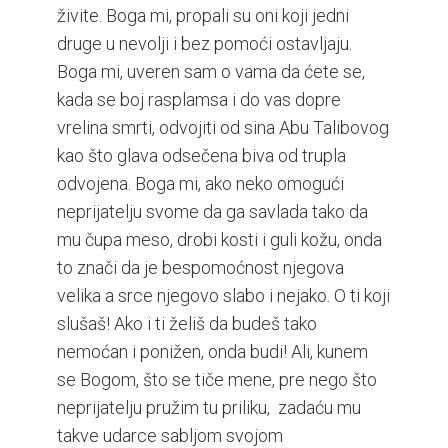
živite. Boga mi, propali su oni koji jedni
druge u nevolji i bez pomoći ostavljaju.
Boga mi, uveren sam o vama da ćete se,
kada se boj rasplamsa i do vas dopre
vrelina smrti, odvojiti od sina Abu Talibovog
kao što glava odsečena biva od trupla
odvojena. Boga mi, ako neko omogući
neprijatelju svome da ga savlada tako da
mu čupa meso, drobi kosti i guli kožu, onda
to znači da je bespomoćnost njegova
velika a srce njegovo slabo i nejako. O ti koji
slušaš! Ako i ti želiš da budeš tako
nemoćan i ponižen, onda budi! Ali, kunem
se Bogom, što se tiče mene, pre nego što
neprijatelju pružim tu priliku, zadaću mu
takve udarce sabljom svojom