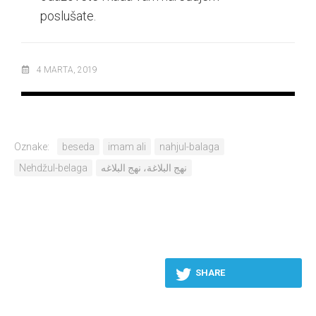
poslušate.
4 MARTA, 2019
Oznake:
beseda
imam ali
nahjul-balaga
Nehdžul-belaga
نهج البلاغة، نهج البلاغه
SHARE