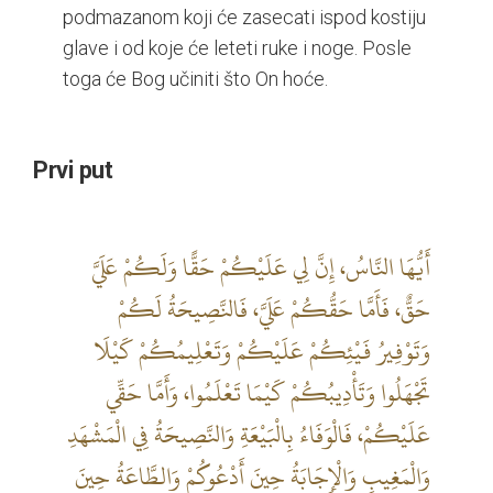
podmazanom koji će zasecati ispod kostiju
glave i od koje će leteti ruke i noge. Posle
toga će Bog učiniti što On hoće.
Prvi put
أَيُّهَا النَّاسُ، إِنَّ لِي عَلَيْكُمْ حَقًّا وَلَكُمْ عَلَيَّ
حَقٌّ، فَأَمَّا حَقُّكُمْ عَلَيَّ، فَالنَّصِيحَةُ لَكُمْ
وَتَوْفِيرُ فَيْئِكُمْ عَلَيْكُمْ وَتَعْلِيمُكُمْ كَيْلَا
تَجْهَلُوا وَتَأْدِيبُكُمْ كَيْمَا تَعْلَمُوا، وَأَمَّا حَقِّي
عَلَيْكُمْ، فَالْوَفَاءُ بِالْبَيْعَةِ وَالنَّصِيحَةُ فِي الْمَشْهَدِ
وَالْمَغِيبِ وَالْإِجَابَةُ حِينَ أَدْعُوكُمْ وَالطَّاعَةُ حِينَ