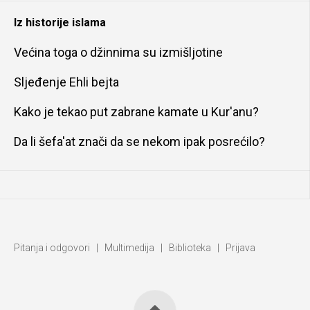
Iz historije islama
Većina toga o džinnima su izmišljotine
Sljeđenje Ehli bejta
Kako je tekao put zabrane kamate u Kur'anu?
Da li šefa'at znači da se nekom ipak posrećilo?
Pitanja i odgovori
|
Multimedija
|
Biblioteka
|
Prijava