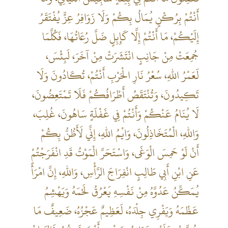
أَنْتُمْ بِرُكْنٍ يُمَالُ بِكُمْ وَلَا زَوَافِرُ عِزٍّ يُفْتَقَرُ
إِلَيْكُمْ، مَا أَنْتُمْ إِلَّا كَإِبِلٍ ضَلَّ رُعَاتُهَا، فَكُلَّمَا
جُمِعَتْ مِنْ جَانِبٍ انْتَشَرَتْ مِنْ آخَرَ، لَبِئْسَ،
لَعَمْرُ اللهِ، سُعْرُ نَارِ الْحَرْبِ أَنْتُمْ، تُكَادُونَ وَلَا
تَكِيدُونَ، وَتُنْتَقَصُ أَطْرَافُكُمْ فَلَا تَمْتَعِضُونَ،
لَا يُنَامُ عَنْكُمْ وَأَنْتُمْ فِي غَفْلَةٍ سَاهُونَ، غُلِبَ،
وَاللهِ، الْمُتَخَاذِلُونَ، وَايْمُ اللهِ، إِنِّي لَأَظُنُّ بِكُمْ
أَنْ لَوْ حَمِسَ الْوَغَى، وَاسْتَحَرَّ الْمَوْتُ قَدِ انْفَرَجْتُمْ
عَنِ ابْنِ أَبِي طَالِبٍ انْفِرَاجَ الرَّأْسِ، وَاللهِ، إِنَّ امْرَأً
يُمَكِّنُ عَدُوَّهُ مِنْ نَفْسِهِ يَعْرُقُ لَحْمَهُ وَيَهْشِمُ
عَظْمَهُ وَيَفْرِي جِلْدَهُ، لَعَظِيمٌ عَجْزُهُ، ضَعِيفٌ مَا