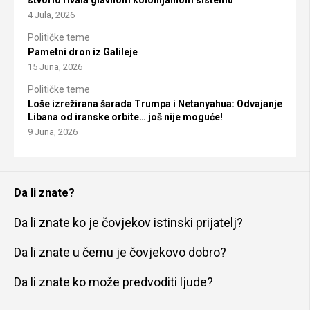
4 Jula, 2026
Političke teme
Pametni dron iz Galileje
15 Juna, 2026
Političke teme
Loše izrežirana šarada Trumpa i Netanyahua: Odvajanje
Libana od iranske orbite… još nije moguće!
9 Juna, 2026
Da li znate?
Da li znate ko je čovjekov istinski prijatelj?
Da li znate u čemu je čovjekovo dobro?
Da li znate ko može predvoditi ljude?