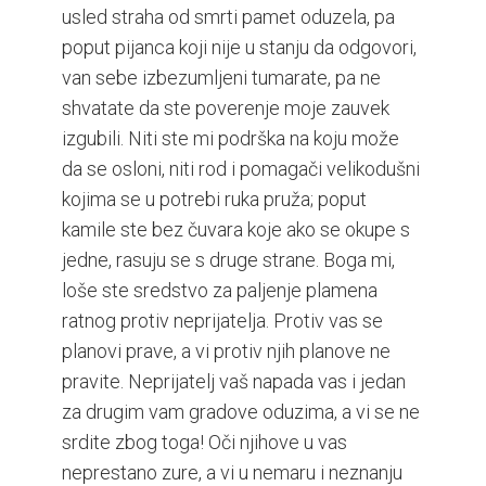
usled straha od smrti pamet oduzela, pa
poput pijanca koji nije u stanju da odgovori,
van sebe izbezumljeni tumarate, pa ne
shvatate da ste poverenje moje zauvek
izgubili. Niti ste mi podrška na koju može
da se osloni, niti rod i pomagači velikodušni
kojima se u potrebi ruka pruža; poput
kamile ste bez čuvara koje ako se okupe s
jedne, rasuju se s druge strane. Boga mi,
loše ste sredstvo za paljenje plamena
ratnog protiv neprijatelja. Protiv vas se
planovi prave, a vi protiv njih planove ne
pravite. Neprijatelj vaš napada vas i jedan
za drugim vam gradove oduzima, a vi se ne
srdite zbog toga! Oči njihove u vas
neprestano zure, a vi u nemaru i neznanju