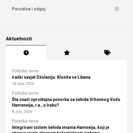
Porodica i odgoj
Aktuelnosti
Političke teme
Irački savjet Džolaniju: Klonite se Libana
18 Jula, 2026
Političke teme
Šta znači oproštajna povorka za šehida Vrhovnog Vođu
Hameneija, r.a., u Iraku?
8 Jula, 2026
Političke teme
Integrirani sistem šehida imama Hamneija, koji je
stvorio rivala glavnom kolonijalnom sistemu