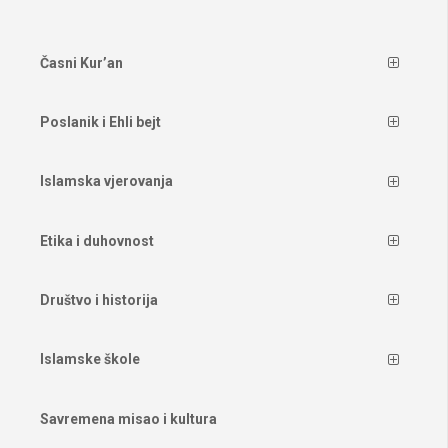
Časni Kur’an
Poslanik i Ehli bejt
Islamska vjerovanja
Etika i duhovnost
Društvo i historija
Islamske škole
Savremena misao i kultura