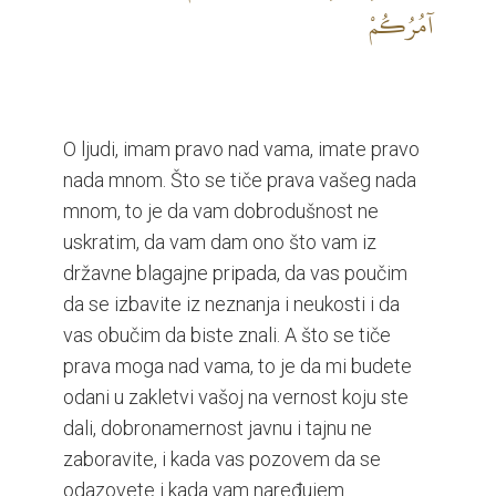
آمُرُكُمْ
O ljudi, imam pravo nad vama, imate pravo
nada mnom. Što se tiče prava vašeg nada
mnom, to je da vam dobrodušnost ne
uskratim, da vam dam ono što vam iz
državne blagajne pripada, da vas poučim
da se izbavite iz neznanja i neukosti i da
vas obučim da biste znali. A što se tiče
prava moga nad vama, to je da mi budete
odani u zakletvi vašoj na vernost koju ste
dali, dobronamernost javnu i tajnu ne
zaboravite, i kada vas pozovem da se
odazovete i kada vam naređujem