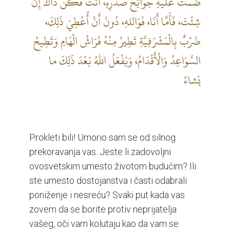
ضُمَّتْ عَلَيْهِ جَوَانِحُ صَدْرِهِ، أَنْتَ فَكُنْ ذَاكَ إِنْ
شِئْتَ، فَأَمَّا أَنَا، فَوَاللهِ، دُونَ أَنْ أُعْطِيَ ذَلِكَ،
ضَرْبٌ بِالْمَشْرَفِيَّةِ تَطِيرُ مِنْهُ فَرَاشُ الْهَامِ وَتَطِيحُ
السَّوَاعِدُ وَالْأَقْدَامُ، وَيَفْعَلُ اللهُ بَعْدَ ذَلِكَ ما
يَشاءُ
Prokleti bili! Umorio sam se od silnog
prekoravanja vas. Jeste li zadovoljni
ovosvetskim umesto životom budućim? Ili
ste umesto dostojanstva i časti odabrali
poniženje i nesreću? Svaki put kada vas
zovem da se borite protiv neprijatelja
vašeg, oči vam kolutaju kao da vam se