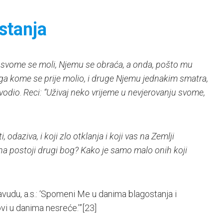
stanja
 svome se moli, Njemu se obraća, a onda, pošto mu
oga kome se prije molio, i druge Njemu jednakim smatra,
dvodio
.
Reci: “Uživaj neko vrijeme u nevjerovanju svome,
 odaziva, i koji zlo otklanja i koji vas na Zemlji
ha postoji drugi bog? Kako je samo malo onih koji
avudu, a.s.: ‘Spomeni Me u danima blagostanja i
ovi u danima nesreće.’”
[23]