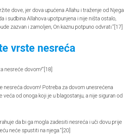
ržite dove, jer dova upućena Allahu i traženje od Njega
a i sudbina Allahova upotpunjena i nije ništa ostalo,
 bude zazvan i zamoljen, On kaznu potpuno odvrati.”
[17]
ite vrste nesreća
vrata nesreće dovom!”
[18]
valove nesreća dovom! Potreba za dovom unesrećena
e veća od onoga koji je u blagostanju, a nije siguran od
rahuje da bi ga mogla zadesiti nesreća i uči dovu prije
reću neće spustiti na njega.”
[20]