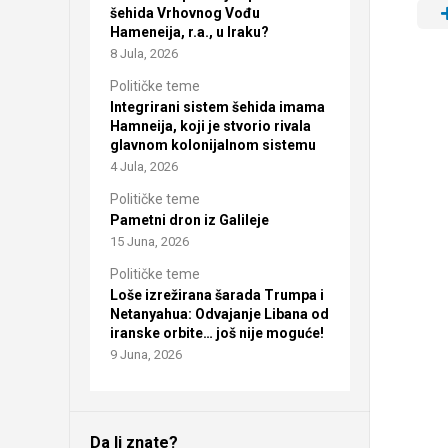
šehida Vrhovnog Vođu
Hameneija, r.a., u Iraku?
8 Jula, 2026
Političke teme
Integrirani sistem šehida imama
Hamneija, koji je stvorio rivala
glavnom kolonijalnom sistemu
4 Jula, 2026
Političke teme
Pametni dron iz Galileje
15 Juna, 2026
Političke teme
Loše izrežirana šarada Trumpa i
Netanyahua: Odvajanje Libana od
iranske orbite… još nije moguće!
9 Juna, 2026
Da li znate?