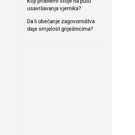
Koji problemi stoje na putu
usavršavanja vjernika?
Da li obećanje zagovorništva
daje smjelost griješnicima?