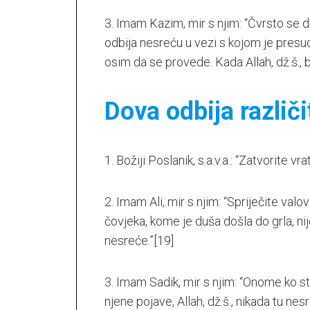
3. Imam Kazim, mir s njim: “Čvrsto se d
odbija nesreću u vezi s kojom je presud
osim da se provede. Kada Allah, dž.š.,
Dova odbija različ
1. Božiji Poslanik, s.a.v.a.: “Zatvorite 
2. Imam Ali, mir s njim: “Spriječite 
čovjeka, kome je duša došla do grla, nij
nesreće.”
[19]
3. Imam Sadik, mir s njim: “Onome ko st
njene pojave, Allah, dž.š., nikada tu nes