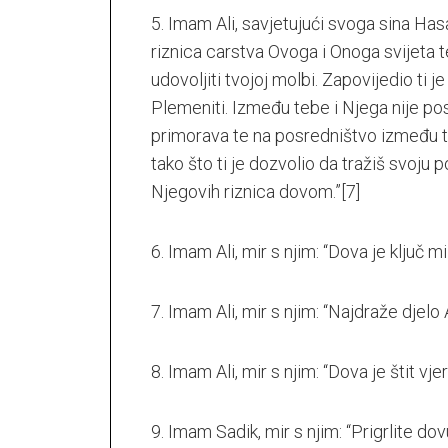
5. Imam Ali, savjetujući svoga sina Hasan
riznica carstva Ovoga i Onoga svijeta 
udovoljiti tvojoj molbi. Zapovijedio ti je
Plemeniti. Između tebe i Njega nije pos
primorava te na posredništvo između te
tako što ti je dozvolio da tražiš svoju 
Njegovih riznica dovom.”
[7]
6. Imam Ali, mir s njim: “Dova je ključ mil
7. Imam Ali, mir s njim: “Najdraže djelo A
8. Imam Ali, mir s njim: “Dova je štit vjer
9. Imam Sadik, mir s njim: “Prigrlite dovu