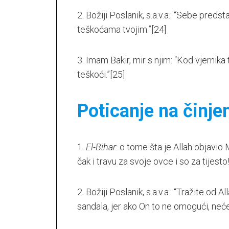
2. Božiji Poslanik, s.a.v.a.: “Sebe pred
teškoćama tvojim.”
[24]
3. Imam Bakir, mir s njim: “Kod vjernik
teškoći.”
[25]
Poticanje na činje
1.
El-Bihar
: o tome šta je Allah objavi
čak i travu za svoje ovce i so za tijesto
2. Božiji Poslanik, s.a.v.a.: “Tražite od 
sandala, jer ako On to ne omogući, neć