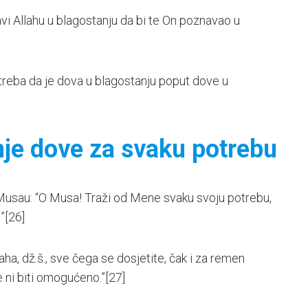
stavi Allahu u blagostanju da bi te On poznavao u
a treba da je dova u blagostanju poput dove u
nje dove za svaku potrebu
o Musau: “O Musa! Traži od Mene svaku svoju potrebu,
!”
[26]
Allaha, dž.š., sve čega se dosjetite, čak i za remen
e ni biti omogućeno.”
[27]