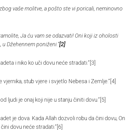
zbog vaše molitve, a pošto ste vi poricali, neminovno
amolite, Ja ću vam se odazvati! Oni koji iz oholosti
no, u Džehennem poniženi
.
”
[2]
 ibadeta i niko ko uči dovu neće stradati.”
[3]
žje vjernika, stub vjere i svjetlo Nebesa i Zemlje.”
[4]
od ljudi je onaj koji nije u stanju činiti dovu.”
[5]
i ibadet je dova. Kada Allah dozvoli robu da čini dovu, On
 čini dovu neće stradati.”
[6]