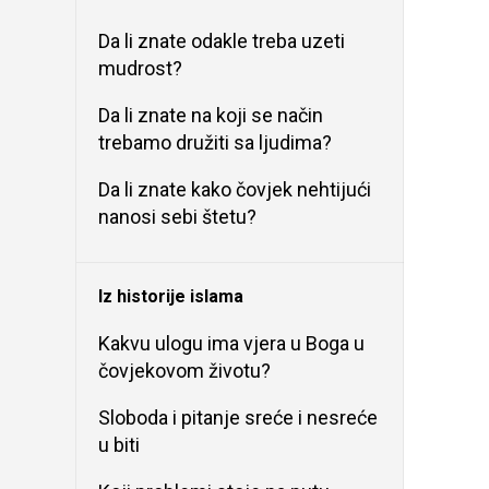
Da li znate odakle treba uzeti
mudrost?
Da li znate na koji se način
trebamo družiti sa ljudima?
Da li znate kako čovjek nehtijući
nanosi sebi štetu?
Iz historije islama
Kakvu ulogu ima vjera u Boga u
čovjekovom životu?
Sloboda i pitanje sreće i nesreće
u biti