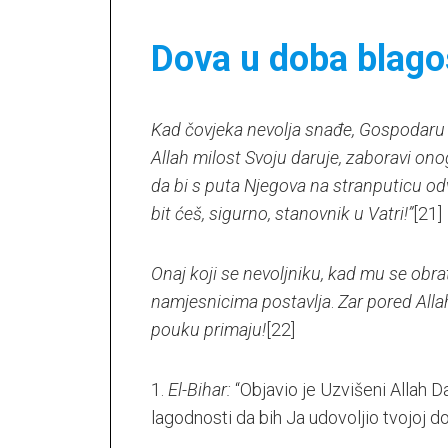
Dova u doba blago
Kad čovjeka nevolja snađe, Gospodaru
Allah milost Svoju daruje, zaboravi on
da bi s puta Njegova na stranputicu o
bit ćeš, sigurno, stanovnik u Vatri!”
[21]
Onaj koji se nevoljniku, kad mu se obrati,
namjesnicima postavlja
.
Zar pored Alla
pouku primaju!
[22]
1.
El-Bihar:
“Objavio je Uzvišeni Allah D
lagodnosti da bih Ja udovoljio tvojoj d