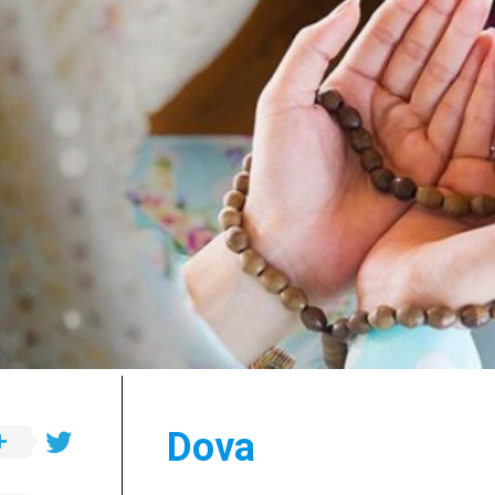
a.s.
Opća
važna
ibadetska
djela
Dova