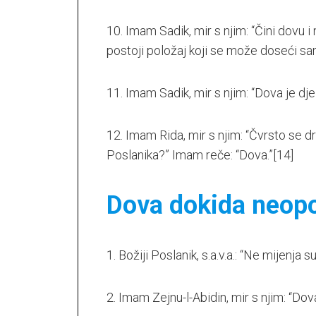
10. Imam Sadik, mir s njim: “Čini dovu i n
postoji položaj koji se može doseći s
11. Imam Sadik, mir s njim: “Dova je djel
12. Imam Rida, mir s njim: “Čvrsto se dr
Poslanika?” Imam reče: “Dova.”
[14]
Dova dokida neop
1. Božiji Poslanik, s.a.v.a.: “Ne mijenja 
2. Imam Zejnu-l-Abidin, mir s njim: “Do