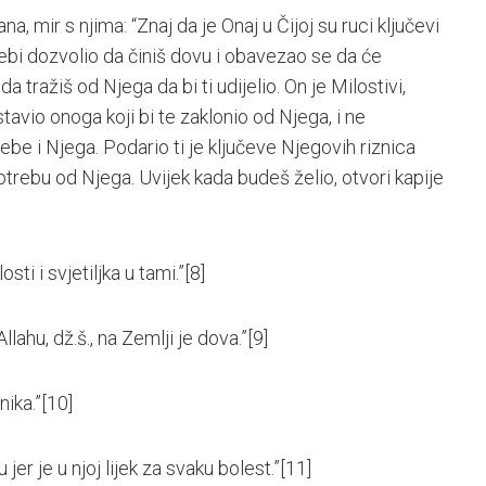
a, mir s njima: “Znaj da je Onaj u Čijoj su ruci ključevi
tebi dozvolio da činiš dovu i obavezao se da će
 da tražiš od Njega da bi ti udijelio. On je Milostivi,
tavio onoga koji bi te zaklonio od Njega, i ne
be i Njega. Podario ti je ključeve Njegovih riznica
potrebu od Njega. Uvijek kada budeš želio, otvori kapije
osti i svjetiljka u tami.”
[8]
llahu, dž.š., na Zemlji je dova.”
[9]
nika.”
[10]
 jer je u njoj lijek za svaku bolest.”
[11]