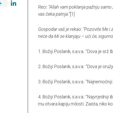
Reci: “Allah vam poklanja pažnju samo 
vas čeka patnja
.
”
[1]
Gospodar vaš je rekao: “Pozovite Me i z
neće da Mi se klanjaju – ući će, sigur
1. Božiji Poslanik, s.a.v.a.: “Dova je srž
2. Božiji Poslanik, s.a.v.a.: “Dova je oru
3. Božiji Poslanik, s.a.v.a.: “Najnemoćniji 
4. Božiji Poslanik, s.a.v.a.: “Najvrjednij
mu otvara kapiju milosti. Zaista, niko ko