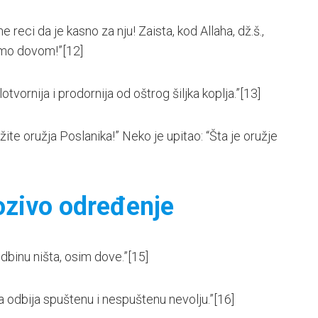
e reci da je kasno za nju! Zaista, kod Allaha, dž.š.,
amo dovom!”
[12]
otvornija i prodornija od oštrog šiljka koplja.”
[13]
žite oružja Poslanika!” Neko je upitao: “Šta je oružje
ozivo određenje
sudbinu ništa, osim dove.”
[15]
va odbija spuštenu i nespuštenu nevolju.”
[16]