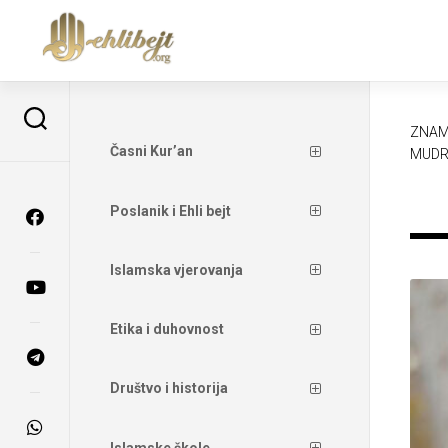
ZNAM
Časni Kur’an
MUDR
Poslanik i Ehli bejt
Islamska vjerovanja
Etika i duhovnost
Društvo i historija
Islamske škole