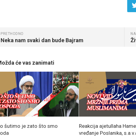
PRETHODNO
NA
Neka nam svaki dan bude Bajram
Ži
ožda će vas zanimati
to šutimo je zato što smo
Reakcija ajetullaha Hame
poda
vređanje Poslanika, s.a.v.