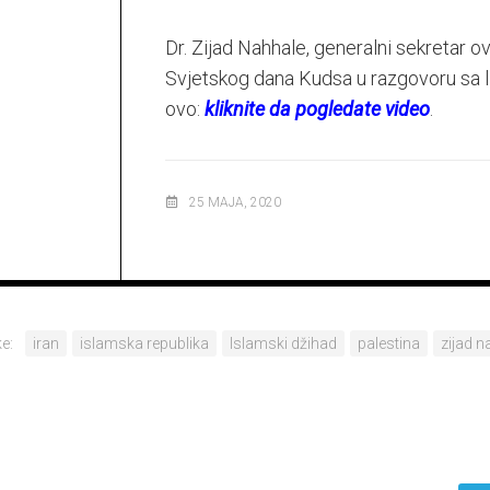
Dr. Zijad Nahhale, generalni sekretar 
Svjetskog dana Kudsa u razgovoru sa l
ovo:
kliknite da pogledate video
.
25 MAJA, 2020
e:
iran
islamska republika
Islamski džihad
palestina
zijad n