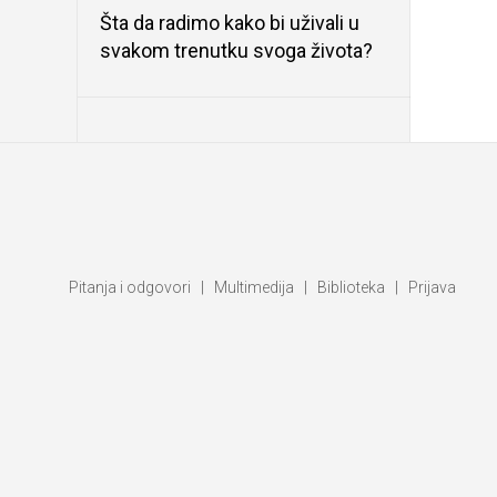
Šta da radimo kako bi uživali u
svakom trenutku svoga života?
Pitanja i odgovori
|
Multimedija
|
Biblioteka
|
Prijava