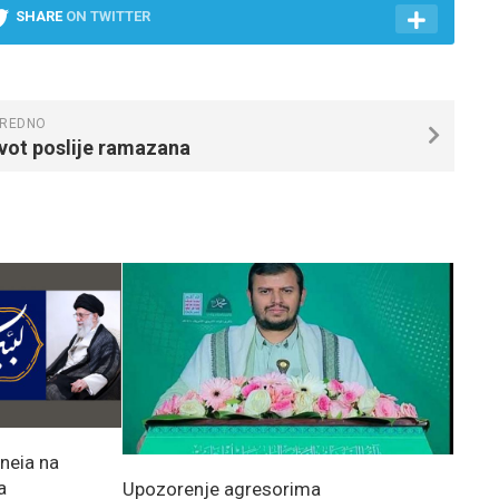
SHARE
ON TWITTER
REDNO
vot poslije ramazana
neia na
a
Upozorenje agresorima