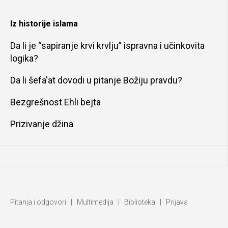
Iz historije islama
Da li je “sapiranje krvi krvlju” ispravna i učinkovita
logika?
Da li šefa'at dovodi u pitanje Božiju pravdu?
Bezgrešnost Ehli bejta
Prizivanje džina
Pitanja i odgovori
|
Multimedija
|
Biblioteka
|
Prijava