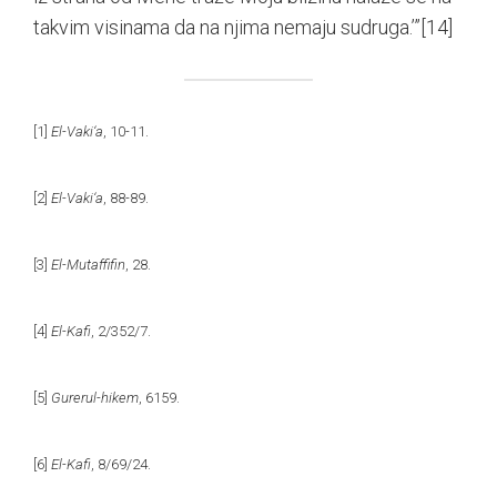
takvim visinama da na njima nemaju sudruga.’”
[14]
[1]
El-Vaki‘a
, 10-11.
[2]
El-Vaki‘a
, 88-89.
[3]
El-Mutaffifin
, 28.
[4]
El-Kafi
, 2/352/7.
[5]
Gurerul-hikem
, 6159.
[6]
El-Kafi
, 8/69/24.