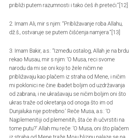
približi putem razumnosti i tako ćeš ih preteći.”
[12]
2. Imam Ali, mir s njim: “Približavanje roba Allahu,
dž.š., ostvaruje se putem čišćenja namjera.”
[13]
3. Imam Bakir, a.s.: “Između ostalog, Allah je na brdu
rekao Musau, mir s njim: ‘O Musa, reci svome
narodu da mi se oni koji to žele ničim ne
približavaju kao plačem iz straha od Mene, i ničim
mi poklonici ne čine ibadet boljim od uzdržavanja
od zabrana, i ne ukrašavaju se ničim boljim oni što
ukras traže od okretanja od onoga što im od
Dunjaluka nije potrebno.’ Reče Musa, a.s.: ‘O
Najplemenitiji od plemenitih, šta će ih učvrstiti na
tome putu?’ Allah mu reče: ‘O Musa, oni što plačem
iz straha od Mene traže Moju blizinu nalaze se na