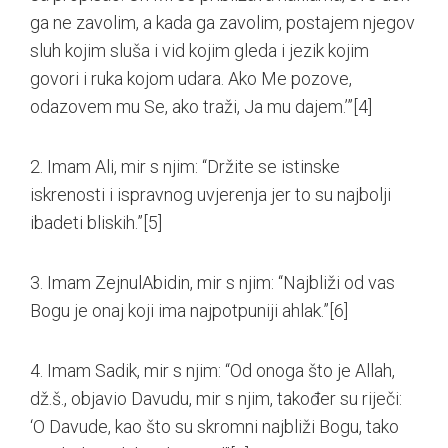
ga ne zavolim, a kada ga zavolim, postajem njegov
sluh kojim sluša i vid kojim gleda i jezik kojim
govori i ruka kojom udara. Ako Me pozove,
odazovem mu Se, ako traži, Ja mu dajem.’”
[4]
2. Imam Ali, mir s njim: “Držite se istinske
iskrenosti i ispravnog uvjerenja jer to su najbolji
ibadeti bliskih.”
[5]
3. Imam Zejnul­Abidin, mir s njim: “Najbliži od vas
Bogu je onaj koji ima najpotpuniji ahlak.”
[6]
4. Imam Sadik, mir s njim: “Od onoga što je Allah,
dž.š., objavio Davudu, mir s njim, također su riječi:
‘O Davude, kao što su skromni najbliži Bogu, tako