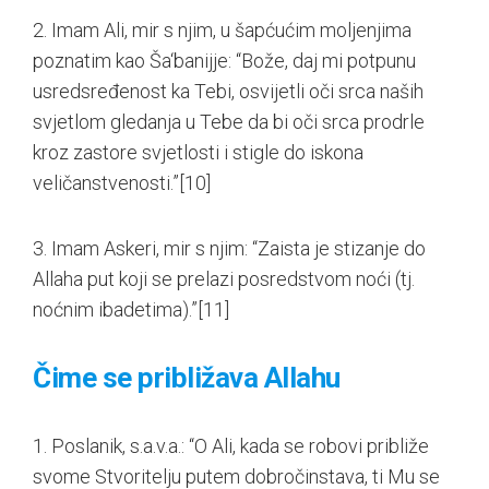
2. Imam Ali, mir s njim, u šapćućim moljenjima
poznatim kao Ša‘banijje: “Bože, daj mi potpunu
usredsređenost ka Tebi, osvijetli oči srca naših
svjetlom gledanja u Tebe da bi oči srca prodrle
kroz zastore svjetlosti i stigle do iskona
veličanstvenosti.”
[10]
3. Imam Askeri, mir s njim: “Zaista je stizanje do
Allaha put koji se prelazi posredstvom noći (tj.
noćnim ibadetima).”
[11]
Čime se približava Allahu
1. Poslanik, s.a.v.a.: “O Ali, kada se robovi približe
svome Stvoritelju putem dobročinstava, ti Mu se