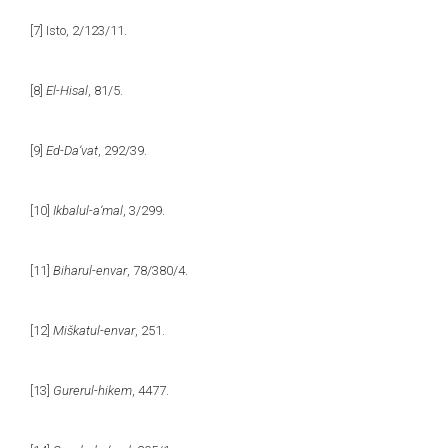
[7]
Isto, 2/123/11.
[8]
El-Hisal
, 81/5.
[9]
Ed-Da‘vat
, 292/39.
[10]
Ikbalul-a‘mal
, 3/299.
[11]
Biharul-envar
, 78/380/4.
[12]
Miškatul-envar
, 251.
[13]
Gurerul-hikem
, 4477.