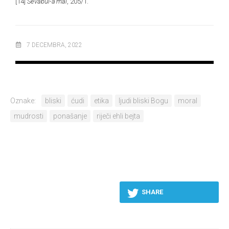
[14]
Sevabul-a‘mal
, 205/1.
7 DECEMBRA, 2022
Oznake:
bliski
ćudi
etika
ljudi bliski Bogu
moral
mudrosti
ponašanje
riječi ehli bejta
SHARE