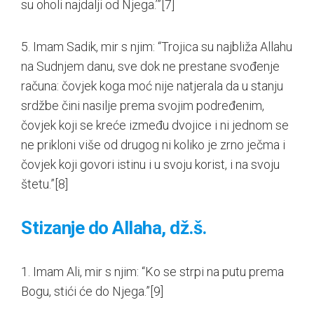
su oholi najdalji od Njega.’”
[7]
5. Imam Sadik, mir s njim: “Trojica su najbliža Allahu
na Sudnjem danu, sve dok ne prestane svođenje
računa: čovjek koga moć nije natjerala da u stanju
srdžbe čini nasilje prema svojim podređenim,
čovjek koji se kreće između dvojice i ni jednom se
ne prikloni više od drugog ni koliko je zrno ječma i
čovjek koji govori istinu i u svoju korist, i na svoju
štetu.”
[8]
Stizanje do Allaha, dž.š.
1. Imam Ali, mir s njim: “Ko se strpi na putu prema
Bogu, stići će do Njega.”
[9]