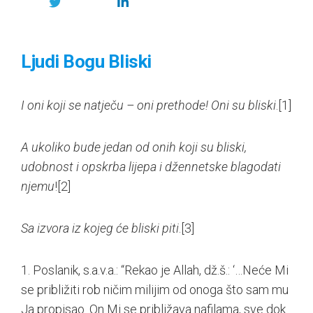
Ljudi Bogu Bliski
I oni koji se natječu – oni prethode! Oni su bliski
.
[1]
A ukoliko bude jedan od onih koji su bliski,
udobnost i opskrba lijepa i džennetske blagodati
njemu
!
[2]
Sa izvora iz kojeg će bliski piti
.
[3]
1. Poslanik, s.a.v.a.: “Rekao je Allah, dž.š.: ‘…Neće Mi
se približiti rob ničim milijim od onoga što sam mu
Ja propisao. On Mi se približava nafilama, sve dok