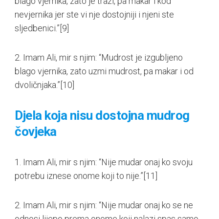
blago vjernika, zato je traži, pa makar i kod
nevjernika jer ste vi nje dostojniji i njeni ste
sljedbenici.”
[9]
2. Imam Ali, mir s njim: “Mudrost je izgubljeno
blago vjernika, zato uzmi mudrost, pa makar i od
dvoličnjaka.”
[10]
Djela koja nisu dostojna mudrog
čovjeka
1. Imam Ali, mir s njim: “Nije mudar onaj ko svoju
potrebu iznese onome koji to nije.”
[11]
2. Imam Ali, mir s njim: “Nije mudar onaj ko se ne
odnosi lijepo prema onome koji nalazi spas samo