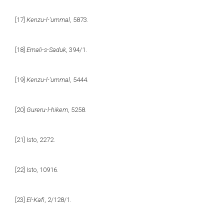
[17]
Kenzu-l-‘ummal
, 5873.
[18]
Emali-s-Saduk
, 394/1.
[19]
Kenzu-l-‘ummal
, 5444.
[20]
Gureru-l-hikem
, 5258.
[21]
Isto, 2272.
[22]
Isto, 10916.
[23]
El-Kafi
, 2/128/1.