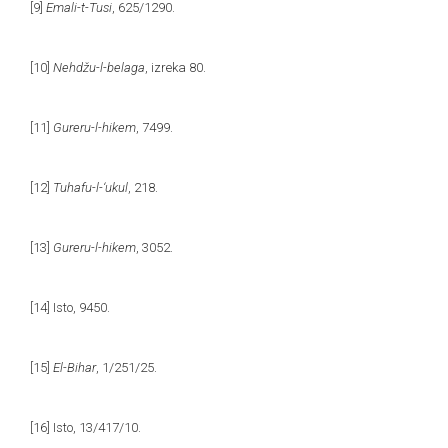
[9]
Emali-t-Tusi
, 625/1290.
[10]
Nehdžu-l-belaga
, izreka 80.
[11]
Gureru-l-hikem
, 7499.
[12]
Tuhafu-l-‘ukul
, 218.
[13]
Gureru-l-hikem
, 3052.
[14]
Isto, 9450.
[15]
El-Bihar
, 1/251/25.
[16]
Isto, 13/417/10.