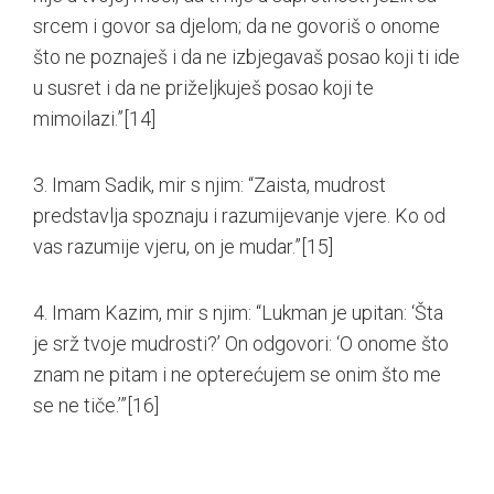
srcem i govor sa djelom; da ne govoriš o onome
što ne poznaješ i da ne izbjegavaš posao koji ti ide
u susret i da ne priželjkuješ posao koji te
mimoilazi.”
[14]
3. Imam Sadik, mir s njim: “Zaista, mudrost
predstavlja spoznaju i razumijevanje vjere. Ko od
vas razumije vjeru, on je mudar.”
[15]
4. Imam Kazim, mir s njim: “Lukman je upitan: ‘Šta
je srž tvoje mudrosti?’ On odgovori: ‘O onome što
znam ne pitam i ne opterećujem se onim što me
se ne tiče.’”
[16]