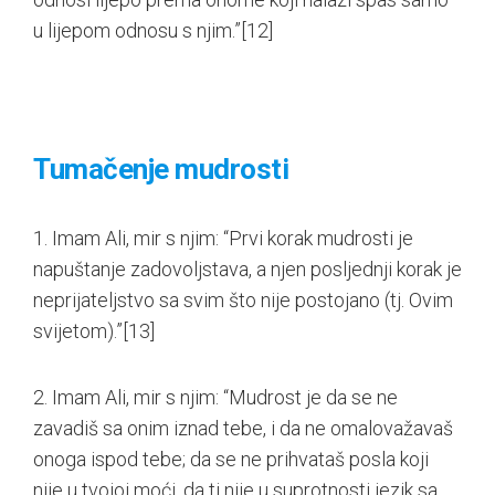
u lijepom odnosu s njim.”
[12]
Tumačenje mudrosti
1. Imam Ali, mir s njim: “Prvi korak mudrosti je
napuštanje zadovoljstava, a njen posljednji korak je
neprijateljstvo sa svim što nije postojano (tj. Ovim
svijetom).”
[13]
2. Imam Ali, mir s njim: “Mudrost je da se ne
zavadiš sa onim iznad tebe, i da ne omalovažavaš
onoga ispod tebe; da se ne prihvataš posla koji
nije u tvojoj moći, da ti nije u suprotnosti jezik sa