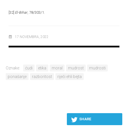
[32]
El-Bihar
, 78/303/1.
17 NOVEMBRA, 2022
Oznake:
ćudi
etika
moral
mudrost
mudrosti
ponašanje
razboritost
riječi ehli bejta
SHARE