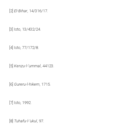
[2]
El-Bihar
, 14/316/17.
[3]
Isto, 13/432/24.
[4]
Isto, 77/172/8.
[5]
Kenzu-l-‘ummal
, 44123.
[6]
Gureru-l-hikem
, 1715.
[7]
Isto, 1992.
[8]
Tuhafu-l-‘ukul
, 97.