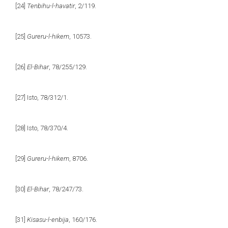
[24]
Tenbihu-l-havatir
, 2/119.
[25]
Gureru-l-hikem
, 10573.
[26]
El-Bihar
, 78/255/129.
[27]
Isto, 78/312/1.
[28]
Isto, 78/370/4.
[29]
Gureru-l-hikem
, 8706.
[30]
El-Bihar
, 78/247/73.
[31]
Kisasu-l-enbija
, 160/176.