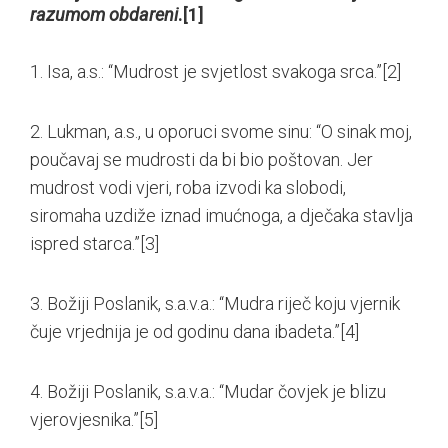
razumom obdareni
.
[1]
1. Isa, a.s.: “Mudrost je svjetlost svakoga srca.”
[2]
2. Lukman, a.s., u oporuci svome sinu: “O sinak moj,
poučavaj se mudrosti da bi bio poštovan. Jer
mudrost vodi vjeri, roba izvodi ka slobodi,
siromaha uzdiže iznad imućnoga, a dječaka stavlja
ispred starca.”
[3]
3. Božiji Poslanik, s.a.v.a.: “Mudra riječ koju vjernik
čuje vrjednija je od godinu dana ibadeta.”
[4]
4. Božiji Poslanik, s.a.v.a.: “Mudar čovjek je blizu
vjerovjesnika.”
[5]