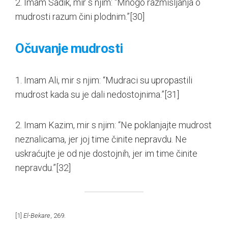
2. Imam Sadik, mir s njim: “Mnogo razmišljanja o
mudrosti razum čini plodnim.”
[30]
Očuvanje mudrosti
1. Imam Ali, mir s njim: “Mudraci su upropastili
mudrost kada su je dali nedostojnima.”
[31]
2. Imam Kazim, mir s njim: “Ne poklanjajte mudrost
neznalicama, jer joj time činite nepravdu. Ne
uskraćujte je od nje dostojnih, jer im time činite
nepravdu.”
[32]
[1]
El-Bekare
, 269.