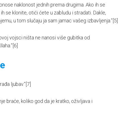
donose naklonost jednih prema drugima. Ako ih se
 ih se klonite, otići ćete u zabludu i stradati. Dakle,
njemu, u tom slučaju ja sam jamac vašeg izbavljenja.”
[5]
govoj vojsci ništa ne nanosi više gubitka od
laha.”
[6]
će
 rađa ljubav.”
[7]
e braće, koliko god da je kratko, oživljava i