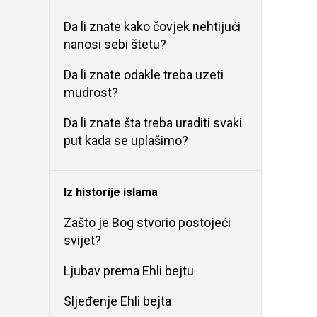
Da li znate kako čovjek nehtijući
nanosi sebi štetu?
Da li znate odakle treba uzeti
mudrost?
Da li znate šta treba uraditi svaki
put kada se uplašimo?
Iz historije islama
Zašto je Bog stvorio postojeći
svijet?
Ljubav prema Ehli bejtu
Sljeđenje Ehli bejta