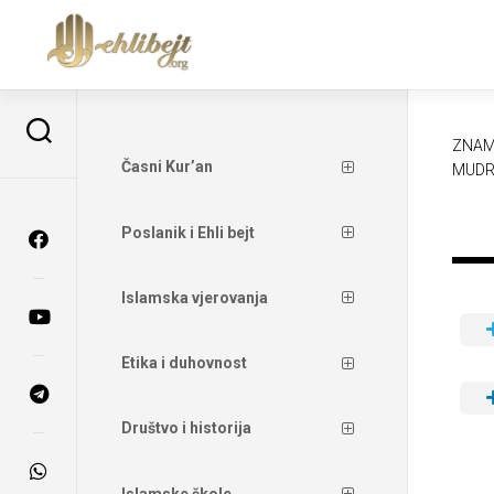
ZNAM
Časni Kur’an
MUDR
Poslanik i Ehli bejt
Islamska vjerovanja
Etika i duhovnost
Društvo i historija
Islamske škole