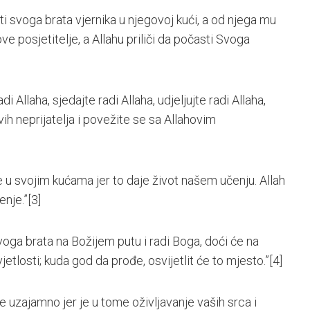
sjeti svoga brata vjernika u njegovoj kući, a od njega mu
ve posjetitelje, a Allahu priliči da počasti Svoga
di Allaha, sjedajte radi Allaha, udjeljujte radi Allaha,
ovih neprijatelja i povežite se sa Allahovim
se u svojim kućama jer to daje život našem učenju. Allah
enje.”
[3]
svoga brata na Božijem putu i radi Boga, doći će na
etlosti; kuda god da prođe, osvijetlit će to mjesto.”
[4]
e uzajamno jer je u tome oživljavanje vaših srca i