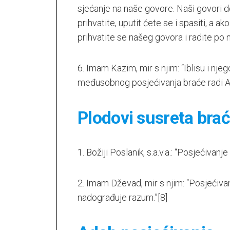
sjećanje na naše govore. Naši govori 
prihvatite, uputit ćete se i spasiti, a ako
prihvatite se našeg govora i radite po 
6. Imam Kazim, mir s njim: “Iblisu i nje
međusobnog posjećivanja braće radi Al
Plodovi susreta bra
1. Božiji Poslanik, s.a.v.a.: “Posjećivanje
2. Imam Dževad, mir s njim: “Posjećivanj
nadograđuje razum.”
[8]