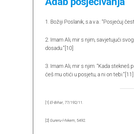
Adab posjećivanja
1. Božiji Poslanik, s.a.v.a.: “Posjećuj čes
2. Imam Ali, mir s njim, savjetujući sv
dosadu.”
[10]
3. Imam Ali, mir s njim: “Kada stekneš p
ćeš mu otići u posjetu, a ni on tebi.”
[11]
[1]
El-Bihar
, 77/192/11.
[2]
Gureru-l-hikem
, 5492.