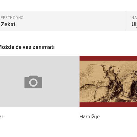
PRETHODNO
NA
Zekat
Ul
ožda će vas zanimati
ar
Haridžije