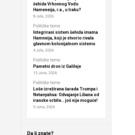
šehida Vrhovnog Vođu
Hameneija, r.a., u Iraku?
8 Jula, 2026
Političke teme
Integrirani sistem šehida imama
Hamneija, koji je stvorio rivala
glavnom kolonijalnom sistemu
4 Jula, 2026
Političke teme
Pametni dron iz Galileje
15 Juna, 2026
Političke teme
Loše izrežirana šarada Trumpa i
Netanyahua: Odvajanje Libana od
iranske orbite… još nije moguće!
9 Juna, 2026
Da li znate?