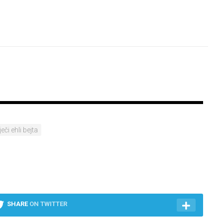
iječi ehli bejta
SHARE
ON TWITTER