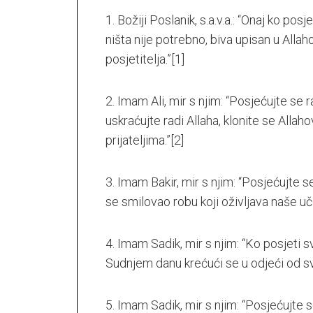
a.s.
Opća
1. Božiji Poslanik, s.a.v.a.: “Onaj ko po
važna
ibadetska
ništa nije potrebno, biva upisan u Allaho
djela
posjetitelja.”
[1]
2. Imam Ali, mir s njim: “Posjećujte se ra
uskraćujte radi Allaha, klonite se Allah
prijateljima.”
[2]
3. Imam Bakir, mir s njim: “Posjećujte 
se smilovao robu koji oživljava naše uč
4. Imam Sadik, mir s njim: “Ko posjeti 
Sudnjem danu krećući se u odjeći od svj
5. Imam Sadik, mir s njim: “Posjećujte s