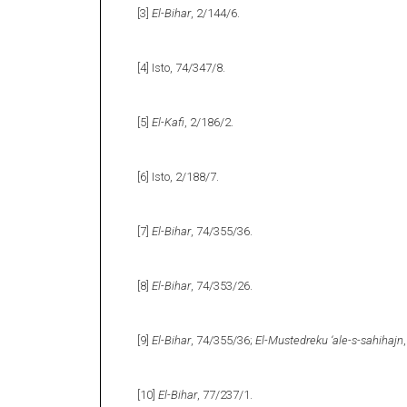
[3]
El-Bihar
, 2/144/6.
[4]
Isto, 74/347/8.
[5]
El-Kafi
, 2/186/2.
[6]
Isto, 2/188/7.
[7]
El-Bihar
, 74/355/36.
[8]
El-Bihar
, 74/353/26.
[9]
El-Bihar
, 74/355/36;
El-Mustedreku ‘ale-s-sahihajn
[10]
El-Bihar
, 77/237/1.