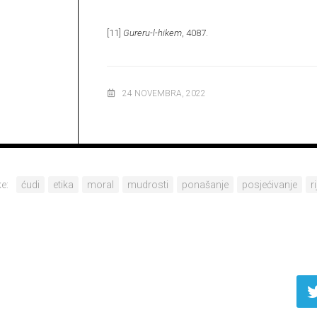
[11]
Gureru-l-hikem
, 4087.
24 NOVEMBRA, 2022
e:
ćudi
etika
moral
mudrosti
ponašanje
posjećivanje
r