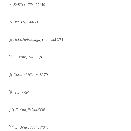
[4]
El-Bihar
, 77/422/40.
[5]
Isto, 69/399/91.
[6]
Nehdžu-l-belaga
, mudrost 371.
[7]
El-Bihar
, 78/111/6.
[8]
Gureru-l-hikem
, 6179.
[9]
Isto, 7724.
[10]
El-Kafi
, 8/244/338.
[11]
El-Bihar
, 77/187/37.