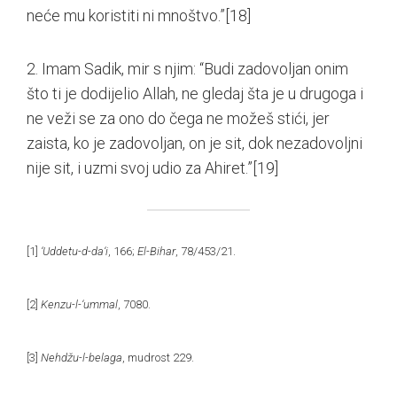
neće mu koristiti ni mnoštvo.”
[18]
2. Imam Sadik, mir s njim: “Budi zadovoljan onim
što ti je dodijelio Allah, ne gledaj šta je u drugoga i
ne veži se za ono do čega ne možeš stići, jer
zaista, ko je zadovoljan, on je sit, dok nezadovoljni
nije sit, i uzmi svoj udio za Ahiret.”
[19]
[1]
‘Uddetu-d-da‘i
, 166;
El-Bihar
, 78/453/21.
[2]
Kenzu-l-‘ummal
, 7080.
[3]
Nehdžu-l-belaga
, mudrost 229.