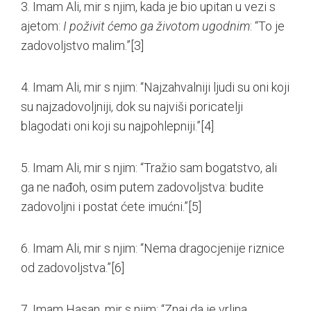
3. Imam Ali, mir s njim, kada je bio upitan u vezi s
ajetom:
I poživit ćemo ga životom ugodnim
: “To je
zadovoljstvo malim.”
[3]
4. Imam Ali, mir s njim: “Najzahvalniji ljudi su oni koji
su najzadovoljniji, dok su najviši poricatelji
blagodati oni koji su najpohlepniji.”
[4]
5. Imam Ali, mir s njim: “Tražio sam bogatstvo, ali
ga ne nađoh, osim putem zadovoljstva: budite
zadovoljni i postat ćete imućni.”
[5]
6. Imam Ali, mir s njim: “Nema dragocjenije riznice
od zadovoljstva.”
[6]
7. Imam Hasan, mir s njim: “Znaj da je vrlina