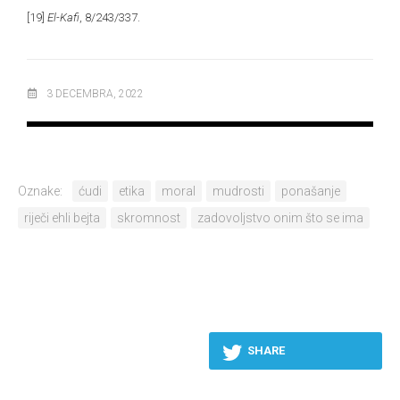
[19]
El-Kafi
, 8/243/337.
3 DECEMBRA, 2022
Oznake:
ćudi
etika
moral
mudrosti
ponašanje
riječi ehli bejta
skromnost
zadovoljstvo onim što se ima
SHARE