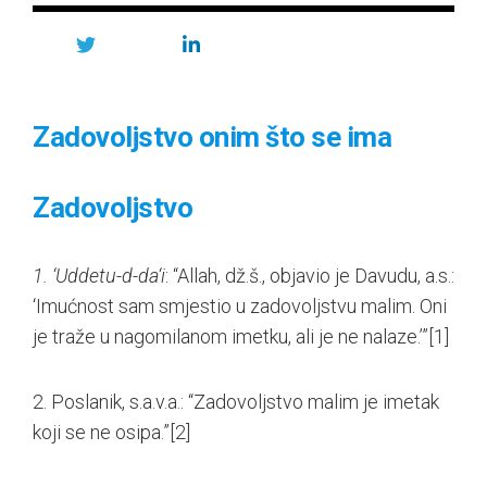
Zadovoljstvo onim što se ima
Zadovoljstvo
1. ‘Uddetu-d-da‘i
: “Allah, dž.š., objavio je Davudu, a.s.:
‘Imućnost sam smjestio u zadovoljstvu malim. Oni
je traže u nagomilanom imetku, ali je ne nalaze.’”
[1]
2. Poslanik, s.a.v.a.: “Zadovoljstvo malim je imetak
koji se ne osipa.”
[2]