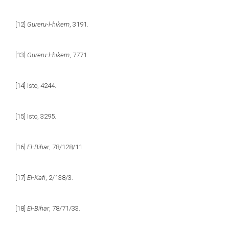
[12]
Gureru-l-hikem
, 3191.
[13]
Gureru-l-hikem
, 7771.
[14]
Isto, 4244.
[15]
Isto, 3295.
[16]
El-Bihar
, 78/128/11.
[17]
El-Kafi
, 2/138/3.
[18]
El-Bihar
, 78/71/33.