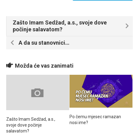
Zašto Imam Sedžad, a.s., svoje dove
počinje salavatom?
A da su stanovnici…
Možda će vas zanimati
Po čemu mjesec ramazan
Zašto Imam Sedžad, a.s.,
nosi ime?
svoje dove počinje
salavatom?