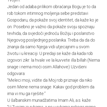
Jedan od adaba prilikom obraćanja Bogu je to da
rob tokom intimnog moljenja sebe predstavi
Gospodaru, da pokaže svoj identitet, da kaže ko je
on. Posebno je važno da pokaže svoju spoznaju
tevhida, da svjedoči jednoću Božiju i poslanstvo
Njegovog posljednjeg poslanika. Treba da da do
znanja da samo Njega vidi utjecajnim u svom
životu i u kreaciji. U predaji se kaže da kada rob
izgovori zikr: la hvale ve la kuvvete illa billah (Nema
snage i nema moći osim Allahove) Uzvišeni
odgovara:
“Meleci moji, vidite da Moj rob priznaje da niko
osim Mene nema snage. Kakav god problem da
ima vi mu ga riješite.”
U ša'banskim munadžatima Imam Ali, a.s. kaže:
“U Tvojim je rukama, a ne u rukama nekoga mimo