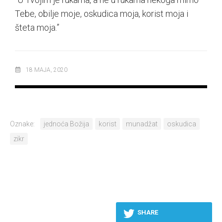
Tebe, obilje moje, oskudica moja, korist moja i
šteta moja.”
18 MAJA, 2020
Oznake:
jednoća Božija
korist
munadžat
oskudica
zikr
SHARE