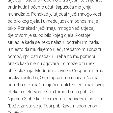
onda kada hoćemo učuti šapućuća moljenja –
munadžate. Ponekad je utjecaj riječi mnogo veći
od bilo kog djela. I u međuljudskim odnosima je
tako. Ponekad riječi imaju mnogo veći utjecaj i
djelotvornije su od bilo kojeg djela. Postoje i
situacije kada se neko nalazi u potrebi i mi tada,
umjesto da mu dajemo riječi, trebamo mu pružiti
pomoć, npr. dati sadaku. Trebamo mu pomoći
onako kako njemu ogovara. To može biti i neki
oblik služanja. Međutim, Uzvišeni Gospodar nema
nikakvu potrebu, On je apsolutno imućan. Nema
potrebu ni za našim riječima, ali te riječi imaju svoj
efekat i djelotvorne su u tome da nas približe
Njemu. Osobe koje to razumiju posvećuju se zikru.
“Bože, zaista se ja Tebi približavam spomenom
Tvojim.”