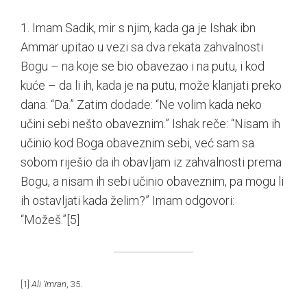
1. Imam Sadik, mir s njim, kada ga je Ishak ibn
Ammar upitao u vezi sa dva rekata zahvalnosti
Bogu – na koje se bio obavezao i na putu, i kod
kuće – da li ih, kada je na putu, može klanjati preko
dana: “Da.” Zatim dodade: “Ne volim kada neko
učini sebi nešto obaveznim.” Ishak reče: “Nisam ih
učinio kod Boga obaveznim sebi, već sam sa
sobom riješio da ih obavljam iz zahvalnosti prema
Bogu, a nisam ih sebi učinio obaveznim, pa mogu li
ih ostavljati kada želim?” Imam odgovori:
“Možeš.”
[5]
[1]
Ali ‘Imran
, 35.