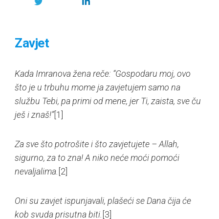
Zavjet
Kada Imranova žena reče: “Gospodaru moj, ovo
što je u trbuhu mome ja zavjetujem samo na
službu Tebi, pa primi od mene, jer Ti, zaista, sve ču
ješ i znaš!”
[1]
Za sve što potrošite i što zavjetujete – Allah,
sigurno, za to zna! A niko neće moći pomoći
nevaljalima.
[2]
Oni su zavjet ispunjavali, plašeći se Dana čija će
kob svuda prisutna biti.
[3]