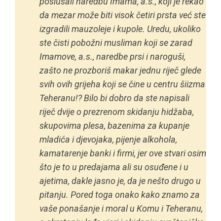
poslušali naredbu Imama, a.s., koji je rekao
da mezar može biti visok četiri prsta već ste
izgradili mauzoleje i kupole. Uredu, ukoliko
ste čisti pobožni musliman koji se zarad
Imamove, a.s., naredbe prsi i naroguši,
zašto ne prozboriš makar jednu riječ glede
svih ovih grijeha koji se čine u centru šiizma
Teheranu!? Bilo bi dobro da ste napisali
riječ dvije o prezrenom skidanju hidžaba,
skupovima plesa, bazenima za kupanje
mladića i djevojaka, pijenje alkohola,
kamatarenje banki i firmi, jer ove stvari osim
što je to u predajama ali su osuđene i u
ajetima, dakle jasno je, da je nešto drugo u
pitanju. Pored toga onako kako znamo za
vaše ponašanje i moral u Komu i Teheranu,