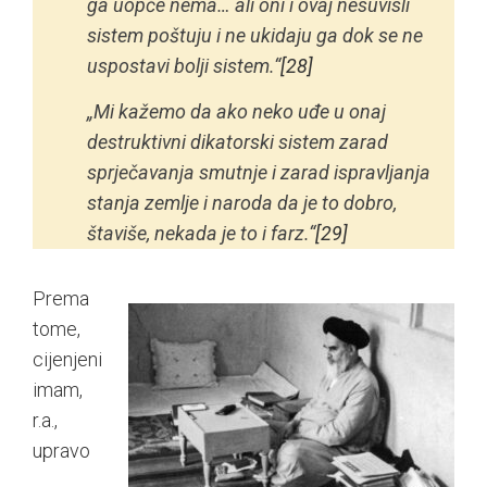
ga uopće nema… ali oni i ovaj nesuvisli
sistem poštuju i ne ukidaju ga dok se ne
uspostavi bolji sistem.“
[28]
„Mi kažemo da ako neko uđe u onaj
destruktivni dikatorski sistem zarad
sprječavanja smutnje i zarad ispravljanja
stanja zemlje i naroda da je to dobro,
štaviše, nekada je to i farz.“
[29]
Prema
tome,
cijenjeni
imam,
r.a.,
upravo