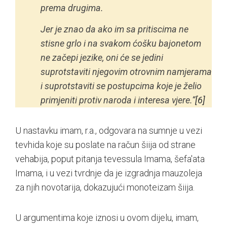
prema drugima.
Jer je znao da ako im sa pritiscima ne
stisne grlo i na svakom ćošku bajonetom
ne začepi jezike, oni će se jedini
suprotstaviti njegovim otrovnim namjerama
i suprotstaviti se postupcima koje je želio
primjeniti protiv naroda i interesa vjere.“
[6]
U nastavku imam, r.a., odgovara na sumnje u vezi
tevhida koje su poslate na račun šiija od strane
vehabija, poput pitanja tevessula Imama, šefa'ata
Imama, i u vezi tvrdnje da je izgradnja mauzoleja
za njih novotarija, dokazujući monoteizam šiija.
U argumentima koje iznosi u ovom dijelu, imam,