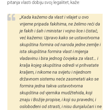
pitanja vlasti dobiju svoj legalitet, kaže:
„Kada kažemo da vlast i vilajet u ovo
vrijeme pripada fakihima, ne želimo reći da
je fakih i šah i ministar i vojno lice i čistač,
već kažemo: Upravo kako se ustavotvorna
skupština formira od naroda jedne zemlje i
ista skupština formira vlast i mijenja
vladavinu i bira jednog čovjeka za vlast… i
kralja kojeg skupština odredi vi prihvatate
kraljem, i nikome na svijetu i nijednom
državnom sistemu neće zasmetati ako se
formira jedna takva ustavotvorna
skupština od vjernika mudžtehida, koji
znaju i Božije propise, i koji su pravedni, i
oslobođeni od strasti, i nisu dunjalučari i ne