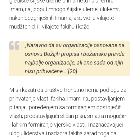
gledište šiijske uleme o imametu i ulul-emru.
Imam, r.a., poput mnogo šiijske uleme, ulul-emr,
nakon bezgriješnih Imama, a.s., vidi u vilajete
mudžtehid, ili vilajete fakihu i kaže:
„Naravno da su organizacije osnovane na
osnovu Božijih propisa i božanske pravde
najbolje organizacije, ali one sada od njih
nisu prihvaćene…“
[20]
Misli kazati da društvo trenutno nema podlogu za
prihvatanje vlasti fakiha. Imam, r.a., postavljanjem
pitanja i poređenjem sa formiranjem postojećih
vlasti, predstavljajući sličan plan, smatra mogućim
i lahkim formiranje vjerske vlasti, i naznačavajući
ulogu liderstva i nadzora fakiha zarad toga da