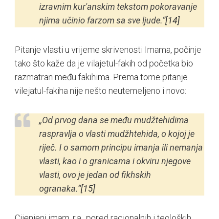
izravnim kur'anskim tekstom pokoravanje
njima učinio farzom sa sve ljude.“
[14]
Pitanje vlasti u vrijeme skrivenosti Imama, počinje
tako što kaže da je vilajetul-fakih od početka bio
razmatran među fakihima. Prema tome pitanje
vilejatul-fakiha nije nešto neutemeljeno i novo:
„Od prvog dana se među mudžtehidima
raspravlja o vlasti mudžhtehida, o kojoj je
riječ. I o samom principu imanja ili nemanja
vlasti, kao i o granicama i okviru njegove
vlasti, ovo je jedan od fikhskih
ogranaka.“
[15]
Cijenjeni imam, r.a., pored racionalnih i teoloških