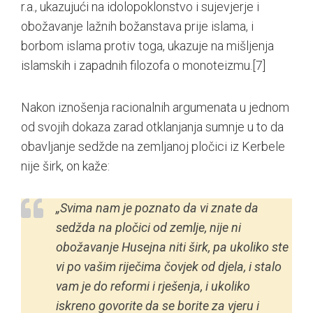
r.a., ukazujući na idolopoklonstvo i sujevjerje i
obožavanje lažnih božanstava prije islama, i
borbom islama protiv toga, ukazuje na mišljenja
islamskih i zapadnih filozofa o monoteizmu.
[7]
Nakon iznošenja racionalnih argumenata u jednom
od svojih dokaza zarad otklanjanja sumnje u to da
obavljanje sedžde na zemljanoj pločici iz Kerbele
nije širk, on kaže:
„Svima nam je poznato da vi znate da
sedžda na pločici od zemlje, nije ni
obožavanje Husejna niti širk, pa ukoliko ste
vi po vašim riječima čovjek od djela, i stalo
vam je do reformi i rješenja, i ukoliko
iskreno govorite da se borite za vjeru i