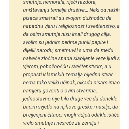
smutnje, nemorala, riječi razdora,
uništavanju temelja društva… Neki od naših
pisaca smatrali su svojom dužnošću da
napadnu vjeru i religioznost i sveštenstvo, a
da osim smutnje nisu imali drugog cilja,
svojim su jadnim perima punili papire i
dijelili narodu, smetnuvši s uma da među
najveće zločine spada slabljenje veze ljudi s
vjerom, pobožnošću i sveštenstvom, a u
propasti islamskih zemalja nijedna stvar
nema tako veliki učinak, nikada nisam imao
namjeru govoriti o ovim stvarima,
jednostavno nije bilo druge već da donekle
bacim svjetlo na njihove greške i nasilje, da
bi cijenjeni čitaoci mogli vidjeti odakle ističe
vrelo smutnje i nesreće za zemlju i