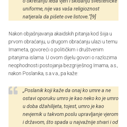
o okretanju leđa vjeri i skidanju svešteničke
uniforme, nije vas vaša religioznost
natjerala da pišete ove listove.“
[9]
Nakon objašnjavanja akaidskih pitanja kod šiija u
prvom obraćanju, u drugom obraćanju ulazi u temu
Imameta, govoreći o političkim i društvenim
pitanjima islama. U ovom dijelu govori o razlozima
neophodnosti postojanja bezgriješnog Imama, a.s.,
nakon Poslanika, s.a.v.a., pa kaže:
„Poslanik koji kaže da onaj ko umre a ne
ostavi oporuku umro je kao neko ko je umro
u doba džahilijeta, tojest, umro je kao
nevjernik u takvom poslu upravljanje vjerom
i državom, što spada u najvažnije stvari i od