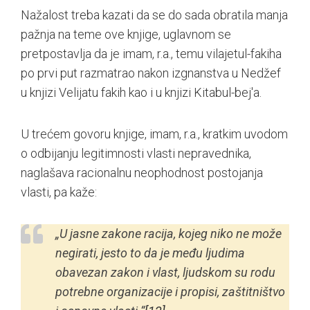
Nažalost treba kazati da se do sada obratila manja
pažnja na teme ove knjige, uglavnom se
pretpostavlja da je imam, r.a., temu vilajetul-fakiha
po prvi put razmatrao nakon izgnanstva u Nedžef
u knjizi Velijatu fakih kao i u knjizi Kitabul-bej'a.
U trećem govoru knjige, imam, r.a., kratkim uvodom
o odbijanju legitimnosti vlasti nepravednika,
naglašava racionalnu neophodnost postojanja
vlasti, pa kaže:
„U jasne zakone racija, kojeg niko ne može
negirati, jesto to da je među ljudima
obavezan zakon i vlast, ljudskom su rodu
potrebne organizacije i propisi, zaštitništvo