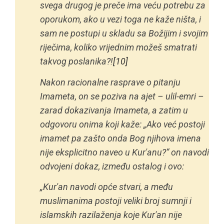
svega drugog je preče ima veću potrebu za
oporukom, ako u vezi toga ne kaže ništa, i
sam ne postupi u skladu sa Božijim i svojim
riječima, koliko vrijednim možeš smatrati
takvog poslanika?!
[10]
Nakon racionalne rasprave o pitanju
Imameta, on se poziva na ajet –
ulil-emri
–
zarad dokazivanja Imameta, a zatim u
odgovoru onima koji kaže: „Ako već postoji
imamet pa zašto onda Bog njihova imena
nije eksplicitno naveo u Kur'anu?“ on navodi
odvojeni dokaz, između ostalog i ovo:
„Kur'an navodi opće stvari, a među
muslimanima postoji veliki broj sumnji i
islamskih razilaženja koje Kur'an nije