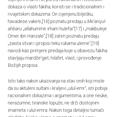
dokaza o vlasti fakiha, koristi se i tradicionalnim i
rivajetskim dokazima. On cijenjenu bilješku,
havadese vake'e,
[16]
poznatu predaju u
Me'anijul-
ahbaru
„allahumme irham hulefai“
[17]
i „makbuleje
Omer ibn Hanzale“,
[18]
zatim poznatu predaju
„zaista stvari i propisi teku rukama uleme“,
[19]
navodi kao primjere predaja koje u obavezu fakiha
stavljaju mardže'ijjet, hilafet, vlast, i provođenje
Božijih propisa.
Isto tako nakon ukazivanja na stav onih koji misle
da su aktuleni sultani i kraljevi „ulul-emr“, isti pobija
racionalnim dokazima i argumentima, a one neuke,
nerazumne, tiranske lopuže, ne drži dostojnim
imameta i ulul-emra. Nakon toga detaljno tumači