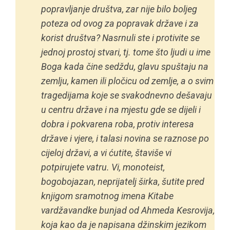
popravljanje društva, zar nije bilo boljeg
poteza od ovog za popravak države i za
korist društva? Nasrnuli ste i protivite se
jednoj prostoj stvari, tj. tome što ljudi u ime
Boga kada čine sedždu, glavu spuštaju na
zemlju, kamen ili pločicu od zemlje, a o svim
tragedijama koje se svakodnevno dešavaju
u centru države i na mjestu gde se dijeli i
dobra i pokvarena roba, protiv interesa
države i vjere, i talasi novina se raznose po
cijeloj državi, a vi ćutite, štaviše vi
potpirujete vatru. Vi, monoteist,
bogobojazan, neprijatelj širka, šutite pred
knjigom sramotnog imena
Kitabe
vardžavandke bunjad
od Ahmeda Kesrovija,
koja kao da je napisana džinskim jezikom