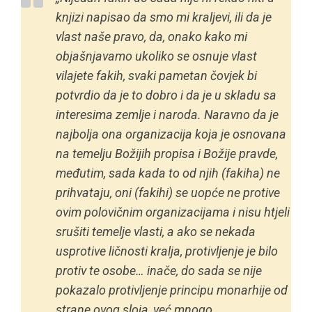
knjizi napisao da smo mi kraljevi, ili da je
vlast naše pravo, da, onako kako mi
objašnjavamo ukoliko se osnuje vlast
vilajete fakih, svaki pametan čovjek bi
potvrdio da je to dobro i da je u skladu sa
interesima zemlje i naroda. Naravno da je
najbolja ona organizacija koja je osnovana
na temelju Božijih propisa i Božije pravde,
međutim, sada kada to od njih (fakiha) ne
prihvataju, oni (fakihi) se uopće ne protive
ovim polovičnim organizacijama i nisu htjeli
srušiti temelje vlasti, a ako se nekada
usprotive ličnosti kralja, protivljenje je bilo
protiv te osobe… inače, do sada se nije
pokazalo protivljenje principu monarhije od
strane ovog sloja, već mnogo