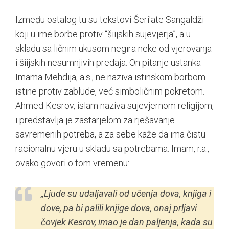
Između ostalog tu su tekstovi Šeri'ate Sangaldži
koji u ime borbe protiv “šiijskih sujevjerja”, a u
skladu sa ličnim ukusom negira neke od vjerovanja
i šiijskih nesumnjivih predaja. On pitanje ustanka
Imama Mehdija, a.s., ne naziva istinskom borbom
istine protiv zablude, već simboličnim pokretom.
Ahmed Kesrov, islam naziva sujevjernom religijom,
i predstavlja je zastarjelom za rješavanje
savremenih potreba, a za sebe kaže da ima čistu
racionalnu vjeru u skladu sa potrebama. Imam, r.a.,
ovako govori o tom vremenu:
„Ljude su udaljavali od učenja dova, knjiga i
dove, pa bi palili knjige dova, onaj prljavi
čovjek Kesrov, imao je dan paljenja, kada su