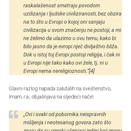
raskalašenost smatraju povodom
uzdizanja i ljudske civiliziranosti, bez obzira
na to što u Evropi o kojoj oni sanjaju
civilizacija u svom značenju ne postoji, a mi
ne želimo da ulazimo u ovu temu, kako bi
bilo jasno da je evropi riječ divljaštvo bliža.
Dok u istoj toj Evropi postoji religija, i čak ni
u Evropi nije tako kako ovi žele, tj. ni u
Evropi nema nereligioznosti.“
[4]
Glavni razlog napada zalutalih na sveštenstvo,
Imam, r.a., objašnjava na sljedeći način:
„Ovi i svaki od pobornika neispravnih
mišljenja i neotesanog govora zato što
znaju da su vjerski učenjaci jedini koji mogu