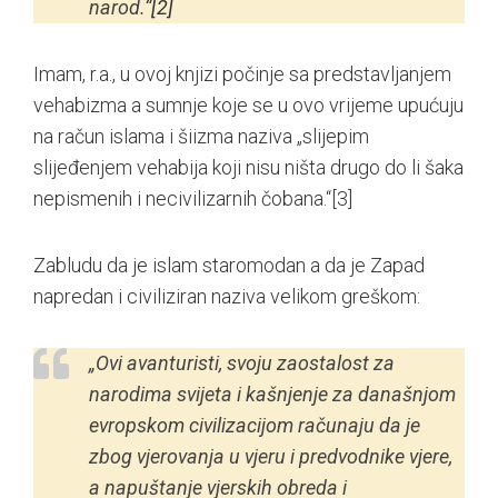
narod.“
[2]
Imam, r.a., u ovoj knjizi počinje sa predstavljanjem
vehabizma a sumnje koje se u ovo vrijeme upućuju
na račun islama i šiizma naziva „slijepim
slijeđenjem vehabija koji nisu ništa drugo do li šaka
nepismenih i necivilizarnih čobana.“
[3]
Zabludu da je islam staromodan a da je Zapad
napredan i civiliziran naziva velikom greškom:
„Ovi avanturisti, svoju zaostalost za
narodima svijeta i kašnjenje za današnjom
evropskom civilizacijom računaju da je
zbog vjerovanja u vjeru i predvodnike vjere,
a napuštanje vjerskih obreda i