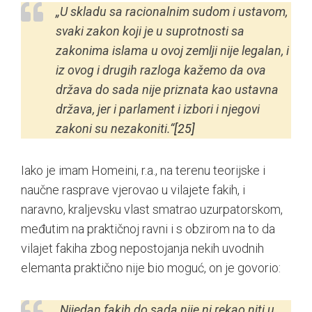
„U skladu sa racionalnim sudom i ustavom,
svaki zakon koji je u suprotnosti sa
zakonima islama u ovoj zemlji nije legalan, i
iz ovog i drugih razloga kažemo da ova
država do sada nije priznata kao ustavna
država, jer i parlament i izbori i njegovi
zakoni su nezakoniti.“
[25]
Iako je imam Homeini, r.a., na terenu teorijske i
naučne rasprave vjerovao u vilajete fakih, i
naravno, kraljevsku vlast smatrao uzurpatorskom,
međutim na praktičnoj ravni i s obzirom na to da
vilajet fakiha zbog nepostojanja nekih uvodnih
elemanta praktično nije bio moguć, on je govorio:
„Nijedan fakih do sada nije ni rekao niti u