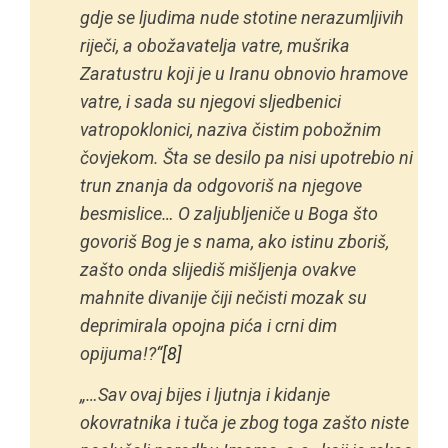
gdje se ljudima nude stotine nerazumljivih
riječi, a obožavatelja vatre, mušrika
Zaratustru koji je u Iranu obnovio hramove
vatre, i sada su njegovi sljedbenici
vatropoklonici, naziva čistim pobožnim
čovjekom. Šta se desilo pa nisi upotrebio ni
trun znanja da odgovoriš na njegove
besmislice… O zaljubljeniče u Boga što
govoriš Bog je s nama, ako istinu zboriš,
zašto onda slijediš mišljenja ovakve
mahnite divanije čiji nečisti mozak su
deprimirala opojna pića i crni dim
opijuma!?“
[8]
„…Sav ovaj bijes i ljutnja i kidanje
okovratnika i tuča je zbog toga zašto niste