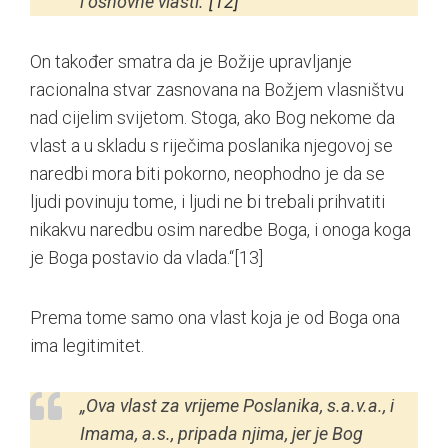
i osnovne vlasti.“
[12]
On također smatra da je Božije upravljanje
racionalna stvar zasnovana na Božjem vlasništvu
nad cijelim svijetom. Stoga, ako Bog nekome da
vlast a u skladu s riječima poslanika njegovoj se
naredbi mora biti pokorno, neophodno je da se
ljudi povinuju tome, i ljudi ne bi trebali prihvatiti
nikakvu naredbu osim naredbe Boga, i onoga koga
je Boga postavio da vlada.“
[13]
Prema tome samo ona vlast koja je od Boga ona
ima legitimitet.
„Ova vlast za vrijeme Poslanika, s.a.v.a., i
Imama, a.s., pripada njima, jer je Bog