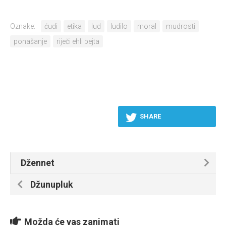
Oznake:
ćudi
etika
lud
ludilo
moral
mudrosti
ponašanje
riječi ehli bejta
SHARE
Džennet
Džunupluk
Možda će vas zanimati