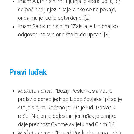
Imam Ali, mir s njim: “Ljutnja je vrsta ludila, jer
se počinitelj njezin kaje, a ako se ne pokaje,
onda mu je ludilo potvrđeno.”
[2]
Imam Sadik, mir s njim: “Zaista je lud onaj ko
odgovori na sve ono što bude upitan.”
[3]
Pravi luđak
Miškatu-l-envar
: “Božiji Poslanik, s.a.v.a., je
prolazio pored jednog ludog čovjeka i pitao je
šta je s njim. Rečeno je: ‘On je lud.’ Poslanik
reče: ‘Ne, on je bolestan, jer luđak je onaj ko
daje prednost Ovome svijetu nad Onim.’”
[4]
Miškatu-l-envar
: “Pored Poslanika, s.a.v.a., dok