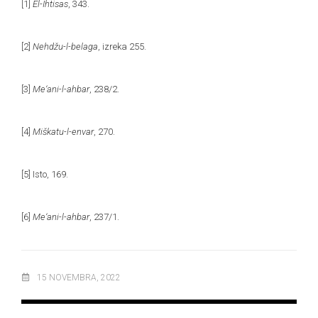
[1]
El-Ihtisas
, 343.
[2]
Nehdžu-l-belaga
, izreka 255.
[3]
Me‘ani-l-ahbar
, 238/2.
[4]
Miškatu-l-envar
, 270.
[5]
Isto, 169.
[6]
Me‘ani-l-ahbar
, 237/1.
15 NOVEMBRA, 2022