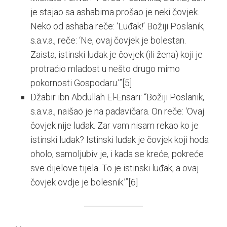
je stajao sa ashabima prošao je neki čovjek.
Neko od ashaba reče: ‘Luđak!’ Božiji Poslanik,
s.a.v.a., reče: ‘Ne, ovaj čovjek je bolestan.
Zaista, istinski luđak je čovjek (ili žena) koji je
protraćio mladost u nešto drugo mimo
pokornosti Gospodaru.’”
[5]
Džabir ibn Abdullah El-Ensari: “Božiji Poslanik,
s.a.v.a., naišao je na padavičara. On reče: ‘Ovaj
čovjek nije luđak. Zar vam nisam rekao ko je
istinski luđak? Istinski luđak je čovjek koji hoda
oholo, samoljubiv je, i kada se kreće, pokreće
sve dijelove tijela. To je istinski luđak, a ovaj
čovjek ovdje je bolesnik.’”
[6]