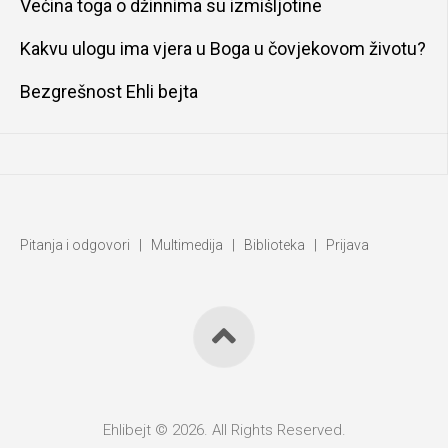
Većina toga o džinnima su izmišljotine
Kakvu ulogu ima vjera u Boga u čovjekovom životu?
Bezgrešnost Ehli bejta
Pitanja i odgovori
|
Multimedija
|
Biblioteka
|
Prijava
Ehlibejt © 2026. All Rights Reserved.