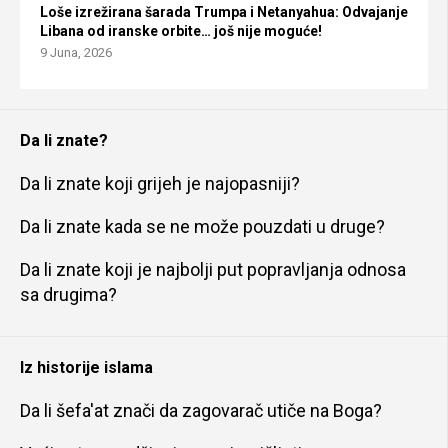
Loše izrežirana šarada Trumpa i Netanyahua: Odvajanje
Libana od iranske orbite… još nije moguće!
9 Juna, 2026
Da li znate?
Da li znate koji grijeh je najopasniji?
Da li znate kada se ne može pouzdati u druge?
Da li znate koji je najbolji put popravljanja odnosa
sa drugima?
Iz historije islama
Da li šefa'at znači da zagovarač utiče na Boga?