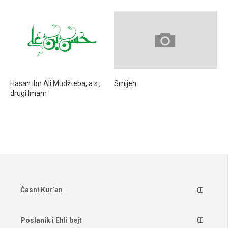
Hasan ibn Ali Mudžteba, a.s.,
Smijeh
drugi Imam
Časni Kur’an
Poslanik i Ehli bejt