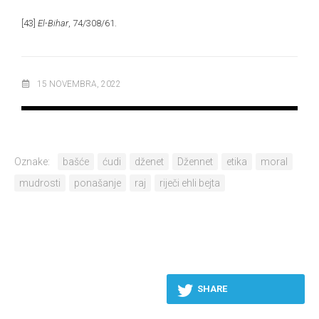
[43]
El-Bihar
, 74/308/61.
15 NOVEMBRA, 2022
Oznake:
bašće
ćudi
dženet
Džennet
etika
moral
mudrosti
ponašanje
raj
riječi ehli bejta
SHARE