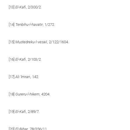
[13]
El-Kafi
, 2/300/2.
[14]
Tenbihu-l-havatir
, 1/272.
[15]
Mustedreku-l-vesail
, 2/122/1604.
[16]
El-Kafi
, 2/103/2.
[17]
Ali ‘Imran
, 142.
[18]
Gureru-l-hikem
, 4204.
[19]
El-Kafi
, 2/89/7.
[20]
El-Bihar
, 78/356/11.