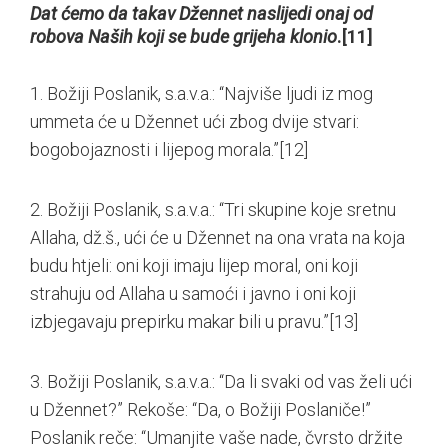
Dat ćemo da takav Džennet naslijedi onaj od
robova Naših koji se bude grijeha klonio
.
[11]
1. Božiji Poslanik, s.a.v.a.: “Najviše ljudi iz mog
ummeta će u Džennet ući zbog dvije stvari:
bogobojaznosti i lijepog morala.”
[12]
2. Božiji Poslanik, s.a.v.a.: “Tri skupine koje sretnu
Allaha, dž.š., ući će u Džennet na ona vrata na koja
budu htjeli: oni koji imaju lijep moral, oni koji
strahuju od Allaha u samoći i javno i oni koji
izbjegavaju prepirku makar bili u pravu.”
[13]
3. Božiji Poslanik, s.a.v.a.: “Da li svaki od vas želi ući
u Džennet?” Rekoše: “Da, o Božiji Poslaniče!”
Poslanik reče: “Umanjite vaše nade, čvrsto držite