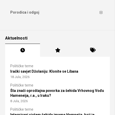
Porodica i odgoj
Aktuelnosti
Političke teme
Irački savjet Džolaniju: Klonite se Libana
18 Jula, 2026
Političke teme
Šta znači oproštajna povorka za šehida Vrhovnog Vođu
Hameneija, r.a., u Iraku?
8 Jula, 2026
Političke teme
Integrirani sistem šehida imama Hamneija, koji je