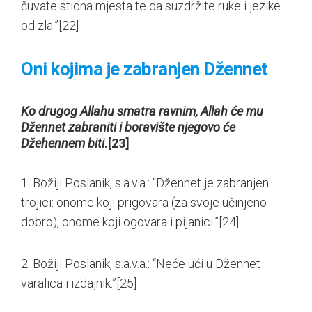
čuvate stidna mjesta te da suzdržite ruke i jezike
od zla.”
[22]
Oni kojima je zabranjen Džennet
Ko drugog Allahu smatra ravnim, Allah će mu
Džennet zabraniti i boravište njegovo će
Džehennem biti
.
[23]
1. Božiji Poslanik, s.a.v.a.: “Džennet je zabranjen
trojici: onome koji prigovara (za svoje učinjeno
dobro), onome koji ogovara i pijanici.”
[24]
2. Božiji Poslanik, s.a.v.a.: “Neće ući u Džennet
varalica i izdajnik.”
[25]