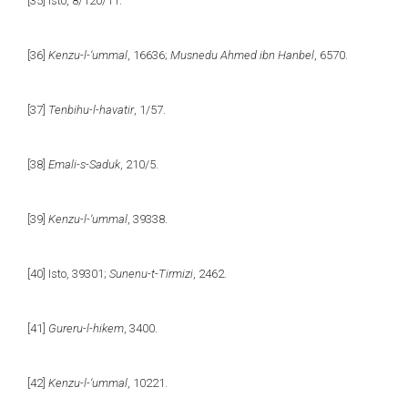
[35]
Isto, 8/120/11.
[36]
Kenzu-l-‘ummal
, 16636;
Musnedu Ahmed ibn Hanbel
, 6570.
[37]
Tenbihu-l-havatir
, 1/57.
[38]
Emali-s-Saduk
, 210/5.
[39]
Kenzu-l-‘ummal
, 39338.
[40]
Isto, 39301;
Sunenu-t-Tirmizi
, 2462.
[41]
Gureru-l-hikem
, 3400.
[42]
Kenzu-l-‘ummal
, 10221.