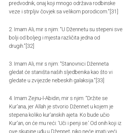
predvodnik, onaj koji mnogo održava rodbinske
veze i strpljiv čovjek sa velikom porodicom.”
[31]
2. Imam Ali, mir s njim: “U Džennetu su stepeni sve
bolji od boljeg i mjesta različita jedna od
drugih.”
[32]
3. Imam Ali, mir s njim: “Stanovnici Dženneta
gledat će staništa naših sljedbenika kao što vi
gledate u zvijezde nebeskih galaksija.”
[33]
4. Imam Zejnu-l-Abidin, mir s njim: “Držite se
Kur'ana, jer Allah je stvorio Džennet u kojem je
stepena koliko kur'anskih ajeta. Ko bude učio
Kur'an, on će mu reći: ‘Uči i penji se.’ Od onih koji iz
ove skupine uđu u Džennet, niko neće imati veći