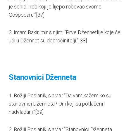
je šehid i rob koji je lijepo robovao svome
Gospodaru.”
[37]
3. Imam Bakir, mir s njim: “Prve Džennetlije koje će
ući u Džennet su dobročinitelji.”
[38]
Stanovnici Dženneta
1. Božiji Poslanik, s.a.v.a.: “Da vam kažem ko su
stanovnici Dženneta? Oni koji su potlačeni i
nadvladani.”
[39]
2. Božiji Poslanik, s.a.v.a.: “Stanovnici Dženneta