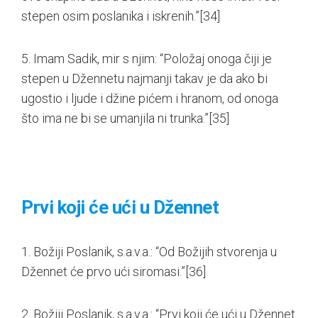
stepen osim poslanika i iskrenih.”
[34]
5. Imam Sadik, mir s njim: “Položaj onoga čiji je
stepen u Džennetu najmanji takav je da ako bi
ugostio i ljude i džine pićem i hranom, od onoga
što ima ne bi se umanjila ni trunka.”
[35]
Prvi koji će ući u Džennet
1. Božiji Poslanik, s.a.v.a.: “Od Božijih stvorenja u
Džennet će prvo ući siromasi.”
[36]
2. Božiji Poslanik, s.a.v.a.: “Prvi koji će ući u Džennet