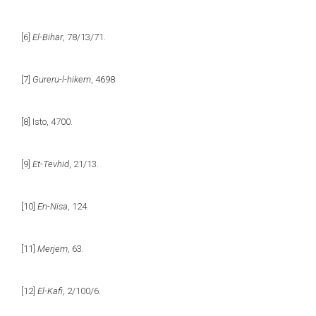
[6]
El-Bihar
, 78/13/71.
[7]
Gureru-l-hikem
, 4698.
[8]
Isto, 4700.
[9]
Et-Tevhid
, 21/13.
[10]
En-Nisa
, 124.
[11]
Merjem
, 63.
[12]
El-Kafi
, 2/100/6.