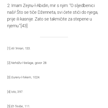
2. Imam Zejnu-l-Abidin, mir s njim: “O sljedbenici
naši! Što se tiče Dženneta, svi ćete stići do njega,
prije ili kasnije. Zato se takmičite za stepene u
njemu.”
[43]
[1]
Ali ‘Imran
, 133.
[2]
Nehdžu-l-belaga
, govor 28.
[3]
Gureru-l-hikem
, 1024.
[4]
Isto, 397.
[5]
Et-Tevbe
, 111.