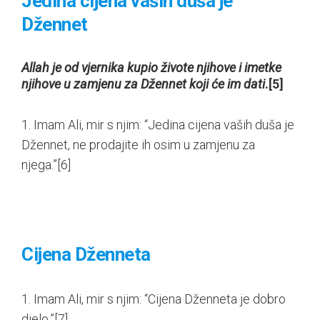
Jedina cijena vaših duša je
Džennet
Allah je od vjernika kupio živote njihove i imetke
njihove u zamjenu za Džennet koji će im dati
.
[5]
1. Imam Ali, mir s njim: “Jedina cijena vaših duša je
Džennet, ne prodajite ih osim u zamjenu za
njega.”
[6]
Cijena Dženneta
1. Imam Ali, mir s njim: “Cijena Dženneta je dobro
djelo.”
[7]