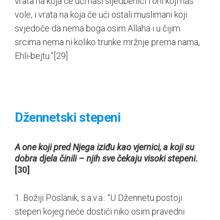
vrata na koja će ući naši sljedbenici i oni koji nas
vole, i vrata na koja će ući ostali muslimani koji
svjedoče da nema boga osim Allaha i u čijim
srcima nema ni koliko trunke mržnje prema nama,
Ehli-bejtu.”
[29]
Džennetski stepeni
A one koji pred Njega iziđu kao vjernici, a koji su
dobra djela činili – njih sve čekaju visoki stepeni
.
[30]
1. Božiji Poslanik, s.a.v.a.: “U Džennetu postoji
stepen kojeg neće dostići niko osim pravedni