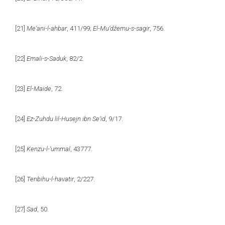
[21]
Me‘ani-l-ahbar
, 411/99;
El-Mu‘džemu-s-sagir
, 756.
[22]
Emali-s-Saduk
, 82/2.
[23]
El-Maide
, 72.
[24]
Ez-Zuhdu lil-Husejn ibn Se‘id
, 9/17.
[25]
Kenzu-l-‘ummal
, 43777.
[26]
Tenbihu-l-havatir
, 2/227.
[27]
Sad
, 50.