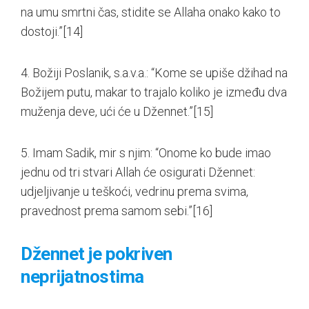
na umu smrtni čas, stidite se Allaha onako kako to
dostoji.”
[14]
4. Božiji Poslanik, s.a.v.a.: “Kome se upiše džihad na
Božijem putu, makar to trajalo koliko je između dva
muženja deve, ući će u Džennet.”
[15]
5. Imam Sadik, mir s njim: “Onome ko bude imao
jednu od tri stvari Allah će osigurati Džennet:
udjeljivanje u teškoći, vedrinu prema svima,
pravednost prema samom sebi.”
[16]
Džennet je pokriven
neprijatnostima