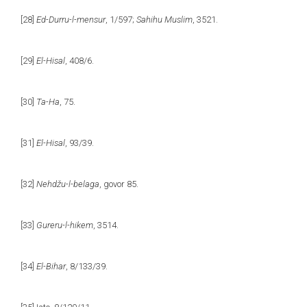
[28]
Ed-Durru-l-mensur
, 1/597;
Sahihu Muslim
, 3521.
[29]
El-Hisal
, 408/6.
[30]
Ta-Ha
, 75.
[31]
El-Hisal
, 93/39.
[32]
Nehdžu-l-belaga
, govor 85.
[33]
Gureru-l-hikem
, 3514.
[34]
El-Bihar
, 8/133/39.