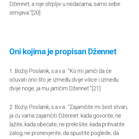
Džennet, a nije strpljiv u nedaćama, samo sebe
ismijava.”
[20]
Oni kojima je propisan Džennet
1. Božiji Poslanik, s.a.v.a.: “Ko mi jamči da će
očuvati ono što je između dvije vilice i između
dvije noge, ja mu jamčim Džennet.”
[21]
2. Božiji Poslanik, s.a.v.a.: “Zajamčite mi šest stvari,
ja ću vama zajamčiti Džennet: kada govorite, ne
lažite; kada obećate, ne prekršite; kada prihvatite
zalog, ne pronevjerite; da spustite poglede; da