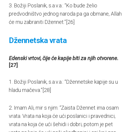
3. Božiji Poslanik, s.a.v.a.: “Ko bude želio
predvodništvo jednog naroda pa ga obmane, Allah
će mu zabraniti Džennet.”
[26]
Džennetska vrata
Edenski vrtovi, čije će kapije biti za njih otvorene
.
[27]
1. Božiji Poslanik, s.a.v.a.: “Džennetske kapije su u
hladu mačeva.”
[28]
2. Imam Ali, mir s njim: “Zaista Džennet ima osam
vrata. Vrata na koja će ući poslanici i pravednici,
vrata na koja će ući šehidi i dobri, potom je pet