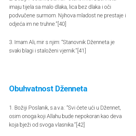
imaju tijela sa malo dlaka, lica bez dlaka i oči
podvučene surmom. Njihova mladost ne prestaje i
odjeća im ne truhne.”
[40]
3. Imam Ali, mir s njim: “Stanovnik Dženneta je
svaki blagi i staloženi vjernik.”
[41]
Obuhvatnost Dženneta
1. Božiji Poslanik, s.a.v.a.: “Svi ćete ući u Džennet,
osim onoga koji Allahu bude nepokoran kao deva
koja bježi od svoga vlasnika.”
[42]