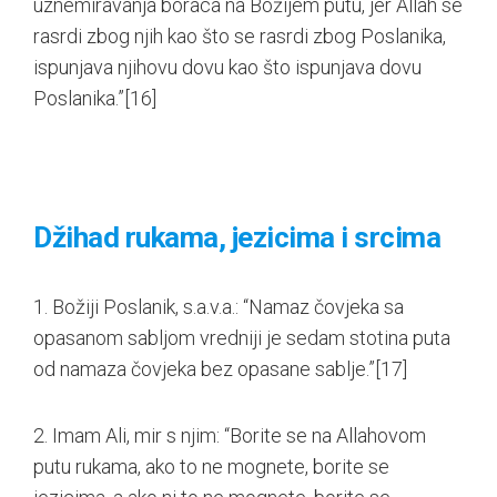
uznemiravanja boraca na Božijem putu, jer Allah se
rasrdi zbog njih kao što se rasrdi zbog Poslanika,
ispunjava njihovu dovu kao što ispunjava dovu
Poslanika.”
[16]
Džihad rukama, jezicima i srcima
1. Božiji Poslanik, s.a.v.a.: “Namaz čovjeka sa
opasanom sabljom vredniji je sedam stotina puta
od namaza čovjeka bez opasane sablje.”
[17]
2. Imam Ali, mir s njim: “Borite se na Allahovom
putu rukama, ako to ne mognete, borite se