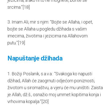
jezicima, a ako ni to ne mognete, borite se
srcima.”
[18]
3. Imam Ali, mir s njim: “Bojte se Allaha, i opet,
bojte se Allaha u pogledu džihada s vašim
imecima, životima i jezicima na Allahovom
putu.”
[19]
Napuštanje džihada
1. Božiji Poslanik, s.a.v.a.: “Svakoga ko napusti
džihad, Allah će zaogrnuti odjećom poniznosti,
životom u siromaštvu, a vjeru će mu uništiti. Zaista
je Allah, dž.š., osnažio moj ummet kopitima konja i
vrhovima kopalja.”
[20]