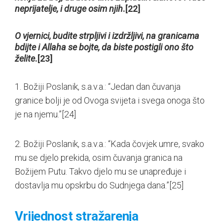
neprijatelje, i druge osim njih
.
[22]
O vjernici, budite strpljivi i izdržljivi, na granicama
bdijte i Allaha se bojte, da biste postigli ono što
želite
.
[23]
1. Božiji Poslanik, s.a.v.a.: “Jedan dan čuvanja
granice bolji je od Ovoga svijeta i svega onoga što
je na njemu.”
[24]
2. Božiji Poslanik, s.a.v.a.: “Kada čovjek umre, svako
mu se djelo prekida, osim čuvanja granica na
Božijem Putu. Takvo djelo mu se unapređuje i
dostavlja mu opskrbu do Sudnjega dana.”
[25]
Vrijednost stražarenja