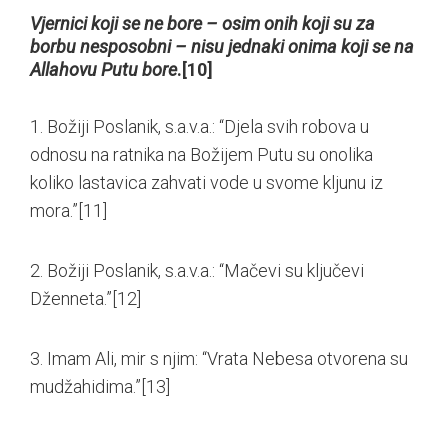
Vjernici koji se ne bore – osim onih koji su za
borbu nesposobni – nisu jednaki onima koji se na
Allahovu Putu bore
.
[10]
1. Božiji Poslanik, s.a.v.a.: “Djela svih robova u
odnosu na ratnika na Božijem Putu su onolika
koliko lastavica zahvati vode u svome kljunu iz
mora.”
[11]
2. Božiji Poslanik, s.a.v.a.: “Mačevi su ključevi
Dženneta.”
[12]
3. Imam Ali, mir s njim: “Vrata Nebesa otvorena su
mudžahidima.”
[13]