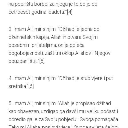
na poprištu borbe, za njega je to bolje od
četrdeset godina ibadeta.’”
[4]
3. Imam Ali, mir s njim: “Džihad je jedna od
džennetskih kapija, Allah ih otvara Svojim
posebnim prijateljima, on je odjeća
bogobojaznosti, zaštitni oklop Allahov i Njegov
pouzdani štit.”
[5]
4. Imam Ali, mir s njim: “Džihad je stub vjere i put
sretnika.”
[6]
5. Imam Ali, mir s njim: “Allah je propisao džihad
kao obavezan, uzdigao ga davši mu veliku počast i
odredio ga je za Svoju pobjedu i Svoga pomagača.
Tako mi Allaha, poslovi vjere i Ovoga svijeta će biti