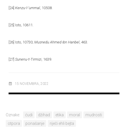
[24]
Kenzu-l-‘ummal
, 10508.
[25]
Isto, 10611.
[26]
Isto, 10730;
Musnedu Ahmed ibn Hanbel
, 463.
[27]
Sunenu-t-Tirmizi
, 1639.
15 NOVEMBRA, 2022
Oznake:
ćudi
džihad
etika
moral
mudrosti
otpora
ponašanje
riječi ehli bejta