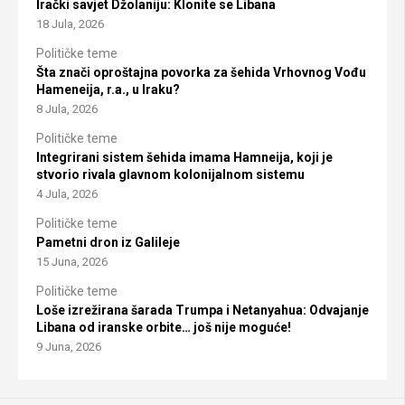
Irački savjet Džolaniju: Klonite se Libana
18 Jula, 2026
Političke teme
Šta znači oproštajna povorka za šehida Vrhovnog Vođu
Hameneija, r.a., u Iraku?
8 Jula, 2026
Političke teme
Integrirani sistem šehida imama Hamneija, koji je
stvorio rivala glavnom kolonijalnom sistemu
4 Jula, 2026
Političke teme
Pametni dron iz Galileje
15 Juna, 2026
Političke teme
Loše izrežirana šarada Trumpa i Netanyahua: Odvajanje
Libana od iranske orbite… još nije moguće!
9 Juna, 2026