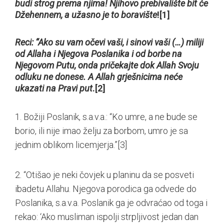
budi strog prema njima! Njihovo prebivalište bit će
Džehennem, a užasno je to boravište
!
[1]
Reci: “Ako su vam očevi vaši, i sinovi vaši (…) miliji
od Allaha i Njegova Poslanika i od borbe na
Njegovom Putu, onda pričekajte dok Allah Svoju
odluku ne donese. A Allah grješnicima neće
ukazati na Pravi put
.
[2]
1. Božiji Poslanik, s.a.v.a.: “Ko umre, a ne bude se
borio, ili nije imao želju za borbom, umro je sa
jednim oblikom licemjerja.”
[3]
2. “Otišao je neki čovjek u planinu da se posveti
ibadetu Allahu. Njegova porodica ga odvede do
Poslanika, s.a.v.a. Poslanik ga je odvraćao od toga i
rekao: ‘Ako musliman ispolji strpljivost jedan dan