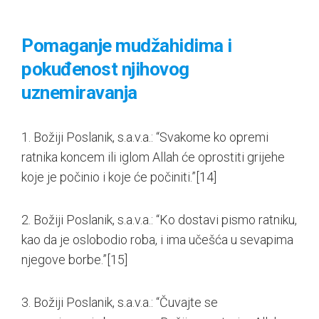
Pomaganje mudžahidima i
pokuđenost njihovog
uznemiravanja
1. Božiji Poslanik, s.a.v.a.: “Svakome ko opremi
ratnika koncem ili iglom Allah će oprostiti grijehe
koje je počinio i koje će počiniti.”
[14]
2. Božiji Poslanik, s.a.v.a.: “Ko dostavi pismo ratniku,
kao da je oslobodio roba, i ima učešća u sevapima
njegove borbe.”
[15]
3. Božiji Poslanik, s.a.v.a.: “Čuvajte se