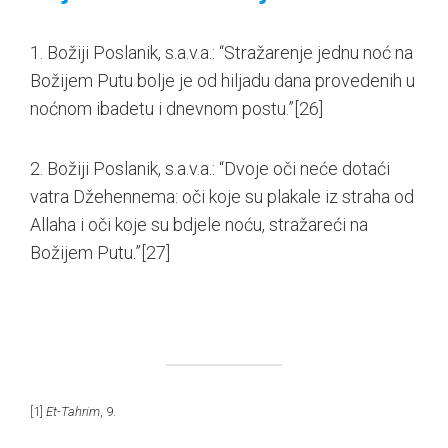
1. Božiji Poslanik, s.a.v.a.: “Stražarenje jednu noć na
Božijem Putu bolje je od hiljadu dana provedenih u
noćnom ibadetu i dnevnom postu.”
[26]
2. Božiji Poslanik, s.a.v.a.: “Dvoje oči neće dotaći
vatra Džehennema: oči koje su plakale iz straha od
Allaha i oči koje su bdjele noću, stražareći na
Božijem Putu.”
[27]
[1]
Et-Tahrim
, 9.