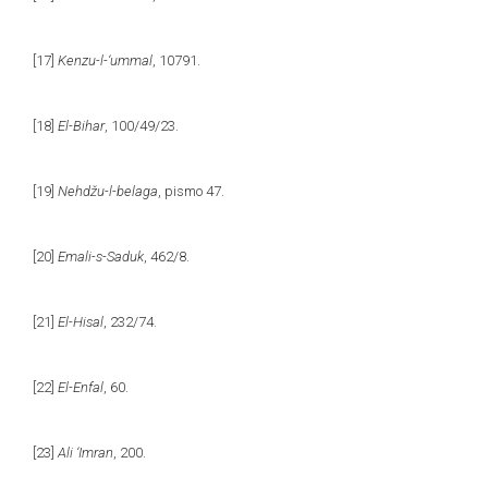
[17]
Kenzu-l-‘ummal
, 10791.
[18]
El-Bihar
, 100/49/23.
[19]
Nehdžu-l-belaga
, pismo 47.
[20]
Emali-s-Saduk
, 462/8.
[21]
El-Hisal
, 232/74.
[22]
El-Enfal
, 60.
[23]
Ali ‘Imran
, 200.