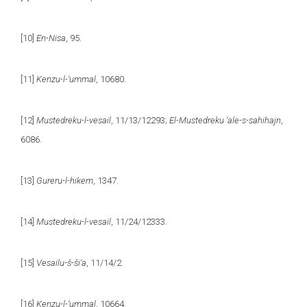
[10]
En-Nisa
, 95.
[11]
Kenzu-l-‘ummal
, 10680.
[12]
Mustedreku-l-vesail
, 11/13/12293;
El-Mustedreku ‘ale-s-sahihajn
,
6086.
[13]
Gureru-l-hikem
, 1347.
[14]
Mustedreku-l-vesail
, 11/24/12333.
[15]
Vesailu-š-ši‘a
, 11/14/2.
[16]
Kenzu-l-‘ummal
, 10664.